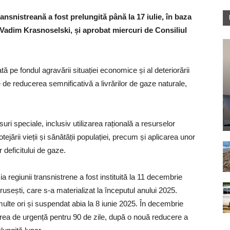
nsnistreană a fost prelungită până la 17 iulie, în baza
 Vadim Krasnoselski, și aprobat miercuri de Consiliul
uată pe fondul agravării situației economice și al deteriorării
 de reducerea semnificativă a livrărilor de gaze naturale,
 speciale, inclusiv utilizarea rațională a resurselor
otejării vieții și sănătății populației, precum și aplicarea unor
 deficitului de gaze.
 regiunii transnistrene a fost instituită la 11 decembrie
e rusești, care s-a materializat la începutul anului 2025.
multe ori și suspendat abia la 8 iunie 2025. În decembrie
tarea de urgență pentru 90 de zile, după o nouă reducere a