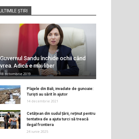
ULTIMILE ȘTIRI
Guvernul Sandu închide ochii când
vrea. Adică e mai liber
18 octombrie 2019
Plajele din Bali, invadate de gunoaie:
Turiști au sărit în ajutor
14 decembrie 2021
Cetățean din sudul țării, reținut pentru
tentativa de a ajuta turci să treacă
ilegal frontiera
24 iunie 2025