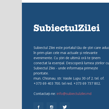
Subiectul Zilei este portalul tău de știri care adu
în prim-plan cele mai actuale și relevante
evenimente. Cu știri de ultimă oră te ținem
conectat la esențial. Descoperă lumea știrilor c
Subiectul Zilei - unde informația primește
prioritate.
mun. Chisinau. str. Vasile Lupu 30 of 2. tel. of.
+373 69 403 700. tel red. +373 69 737 802.
Contactați-ne:
info@subiectulzilei.md