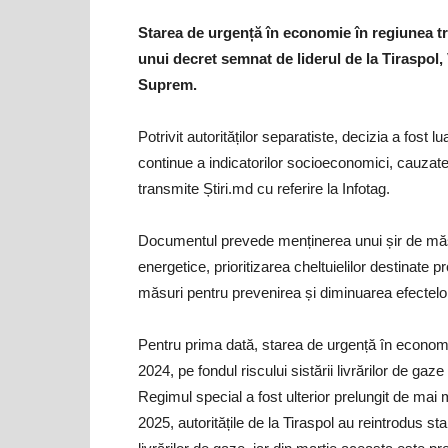
Starea de urgență în economie în regiunea tra
unui decret semnat de liderul de la Tiraspol,
Suprem.
Potrivit autorităților separatiste, decizia a fost l
continue a indicatorilor socioeconomici, cauzate
transmite Știri.md cu referire la Infotag.
Documentul prevede menținerea unui șir de măsuri
energetice, prioritizarea cheltuielilor destinate pr
măsuri pentru prevenirea și diminuarea efectelor
Pentru prima dată, starea de urgență în economia
2024, pe fondul riscului sistării livrărilor de gaz
Regimul special a fost ulterior prelungit de mai 
2025, autoritățile de la Tiraspol au reintrodus s