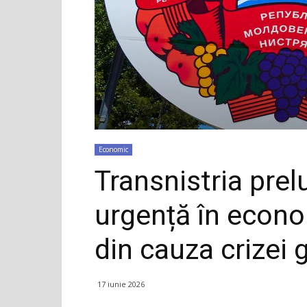
Economic
Transnistria pre
urgență în econo
din cauza crizei 
17 iunie 2026