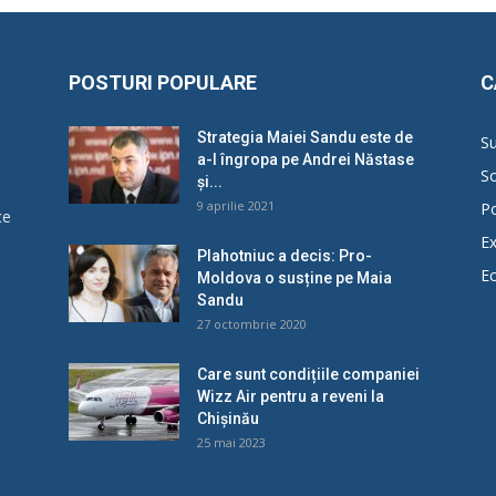
POSTURI POPULARE
C
Strategia Maiei Sandu este de
Su
a-l îngropa pe Andrei Năstase
So
și...
9 aprilie 2021
Po
ce
Ex
Plahotniuc a decis: Pro-
E
Moldova o susține pe Maia
u
Sandu
27 octombrie 2020
Care sunt condițiile companiei
Wizz Air pentru a reveni la
Chișinău
25 mai 2023