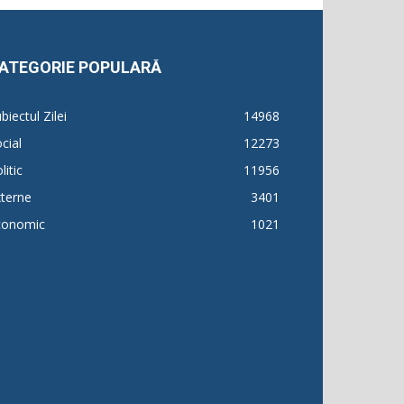
ATEGORIE POPULARĂ
biectul Zilei
14968
cial
12273
litic
11956
terne
3401
conomic
1021