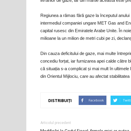
livrărilor de gaze, iar din martie aceasta este pre
Regiunea a rămas fără gaze la începutul anului 2
intermediul companiei ungare MET Gas and Ener
capital rusesc din Emiratele Arabe Unite. În noi
milioane la un milion de metri cubi pe zi, decla
Din cauza deficitului de gaze, mai multe întreprin
concediu forțat, iar furnizarea apei calde către b
că situația s-a complicat și mai mult în ultimele lu
din Orientul Mijlociu, care au afectat stabilitatea l
DISTRIBUIȚI
Facebook
Twitt
Articolul precedent