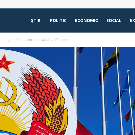
ŞTIRI
POLITIC
ECONOMIC
SOCIAL
E
de urgență în economie până la 17 iulie din...