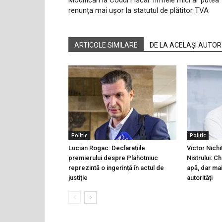
Modificări la Codul Fiscal: firmele mici ar putea
renunța mai ușor la statutul de plătitor TVA
ARTICOLE SIMILARE
DE LA ACELAȘI AUTOR
Politic
Politic
Lucian Rogac: Declarațiile
Victor Nichi
premierului despre Plahotniuc
Nistrului: C
reprezintă o ingerință în actul de
apă, dar ma
justiție
autorități