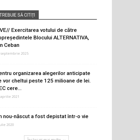
TREBUIE SĂ CITIȚI
IVE// Exercitarea votului de către
opreședintele Blocului ALTERNATIVA,
on Ceban
 septembrie 2025
entru organizarea alegerilor anticipate
e vor cheltui peste 125 milioane de lei.
EC cere...
 aprilie 2021
n nou-născut a fost depistat într-o vie
iulie 2020
Încărcați mai multe