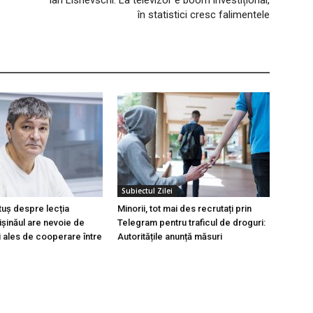
Ian Lisnevschi: La televizor e boom investițional,
în statistici cresc falimentele
Subiectul Zilei
tuș despre lecția
Minorii, tot mai des recrutați prin
hișinăul are nevoie de
Telegram pentru traficul de droguri:
i ales de cooperare între
Autoritățile anunță măsuri