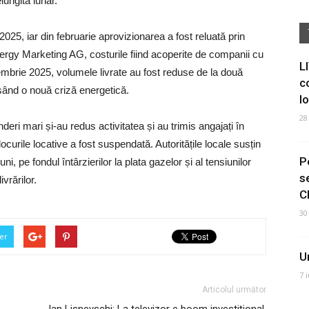
lungită lunar.
025, iar din februarie aprovizionarea a fost reluată prin
gy Marketing AG, costurile fiind acoperite de companii cu
L
embrie 2025, volumele livrate au fost reduse de la două
c
nșând o nouă criză energetică.
I
28
deri mari și-au redus activitatea și au trimis angajați în
locurile locative a fost suspendată. Autoritățile locale susțin
P
ni, pe fondul întârzierilor la plata gazelor și al tensiunilor
s
ivrărilor.
C
30
er
U
7 
Articolul următor