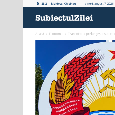
C
23.2
vineri, august 7, 2026
Moldova, Chisinau
Subiectul
Acasă
Economic
Transnistria prelungește starea 
Zilei