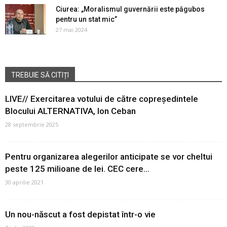
Ciurea: „Moralismul guvernării este păgubos
pentru un stat mic”
27 mai 2024
TREBUIE SĂ CITIȚI
LIVE// Exercitarea votului de către copreședintele
Blocului ALTERNATIVA, Ion Ceban
28 septembrie 2025
Pentru organizarea alegerilor anticipate se vor cheltui
peste 125 milioane de lei. CEC cere...
30 aprilie 2021
Un nou-născut a fost depistat într-o vie