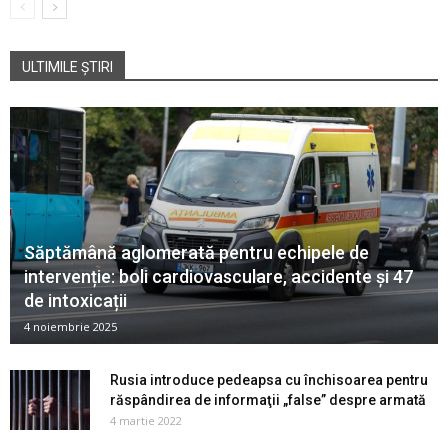
ULTIMILE ȘTIRI
Săptămână aglomerată pentru echipele de
intervenție: boli cardiovasculare, accidente și 47
de intoxicații
4 noiembrie 2025
Rusia introduce pedeapsa cu închisoarea pentru
răspândirea de informaţii „false” despre armată
4 martie 2022