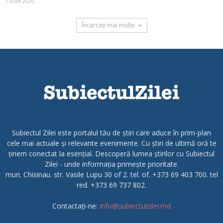
7 iulie 2020
Încărcați mai multe
Subiectul Zilei este portalul tău de știri care aduce în prim-plan
cele mai actuale și relevante evenimente. Cu știri de ultimă oră te
ținem conectat la esențial. Descoperă lumea știrilor cu Subiectul
Zilei - unde informația primește prioritate.
mun. Chisinau. str. Vasile Lupu 30 of 2. tel. of. +373 69 403 700. tel
red. +373 69 737 802.
Contactați-ne:
info@subiectulzilei.md