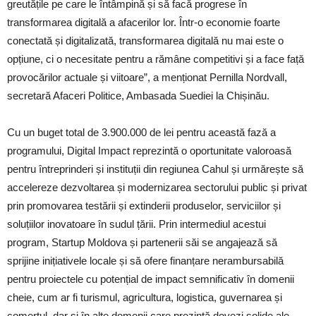
greutățile pe care le întâmpină și să facă progrese în
transformarea digitală a afacerilor lor. Într-o economie foarte
conectată și digitalizată, transformarea digitală nu mai este o
opțiune, ci o necesitate pentru a rămâne competitivi și a face față
provocărilor actuale și viitoare”, a menționat Pernilla Nordvall,
secretară Afaceri Politice, Ambasada Suediei la Chișinău.
Cu un buget total de 3.900.000 de lei pentru această fază a
programului, Digital Impact reprezintă o oportunitate valoroasă
pentru întreprinderi și instituții din regiunea Cahul și urmărește să
accelereze dezvoltarea și modernizarea sectorului public și privat
prin promovarea testării și extinderii produselor, serviciilor și
soluțiilor inovatoare în sudul țării. Prin intermediul acestui
program, Startup Moldova și partenerii săi se angajează să
sprijine inițiativele locale și să ofere finanțare nerambursabilă
pentru proiectele cu potențial de impact semnificativ în domenii
cheie, cum ar fi turismul, agricultura, logistica, guvernarea și
comerțul, dar și în alte domenii care prezintă dovezi solide ale