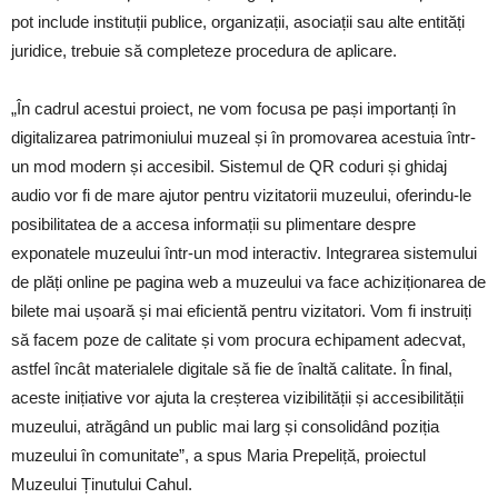
pot include instituții publice, organizații, asociații sau alte entități
juridice, trebuie să completeze procedura de aplicare.
„În cadrul acestui proiect, ne vom focusa pe pași importanți în
digitalizarea patrimoniului muzeal și în promovarea acestuia într-
un mod modern și accesibil. Sistemul de QR coduri și ghidaj
audio vor fi de mare ajutor pentru vizitatorii muzeului, oferindu-le
posibilitatea de a accesa informații su plimentare despre
exponatele muzeului într-un mod interactiv. Integrarea sistemului
de plăți online pe pagina web a muzeului va face achiziționarea de
bilete mai ușoară și mai eficientă pentru vizitatori. Vom fi instruiți
să facem poze de calitate și vom procura echipament adecvat,
astfel încât materialele digitale să fie de înaltă calitate. În final,
aceste inițiative vor ajuta la creșterea vizibilității și accesibilității
muzeului, atrăgând un public mai larg și consolidând poziția
muzeului în comunitate”, a spus Maria Prepeliță, proiectul
Muzeului Ținutului Cahul.