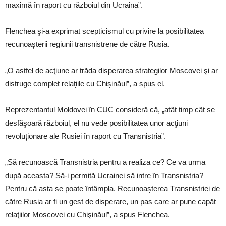
maximă în raport cu războiul din Ucraina”.
Flenchea şi-a exprimat scepticismul cu privire la posibilitatea
recunoaşterii regiunii transnistrene de către Rusia.
„O astfel de acţiune ar trăda disperarea strategilor Moscovei şi ar
distruge complet relaţiile cu Chişinăul”, a spus el.
Reprezentantul Moldovei în CUC consideră că, „atât timp cât se
desfăşoară războiul, el nu vede posibilitatea unor acţiuni
revoluţionare ale Rusiei în raport cu Transnistria”.
„Să recunoască Transnistria pentru a realiza ce? Ce va urma
după aceasta? Să-i permită Ucrainei să intre în Transnistria?
Pentru că asta se poate întâmpla. Recunoaşterea Transnistriei de
către Rusia ar fi un gest de disperare, un pas care ar pune capăt
relaţiilor Moscovei cu Chişinăul”, a spus Flenchea.