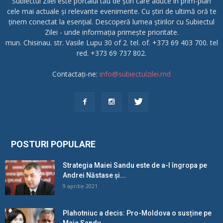
Subiectul Zilei este portalul tău de știri care aduce în prim-plan
cele mai actuale și relevante evenimente. Cu știri de ultimă oră te
ținem conectat la esențial. Descoperă lumea știrilor cu Subiectul
Zilei - unde informația primește prioritate.
mun. Chisinau. str. Vasile Lupu 30 of 2. tel. of. +373 69 403 700. tel
red. +373 69 737 802.
Contactați-ne:
info@subiectulzilei.md
POSTURI POPULARE
Strategia Maiei Sandu este de a-l îngropa pe
Andrei Năstase și...
9 aprilie 2021
Plahotniuc a decis: Pro-Moldova o susține pe
Maia Sandu