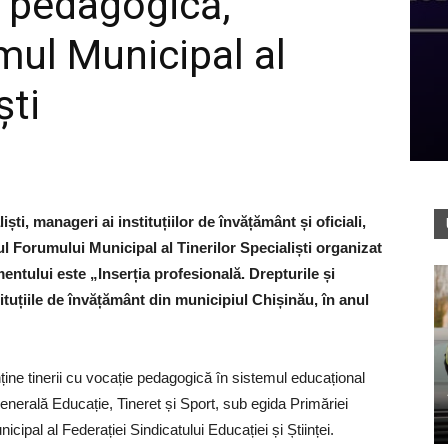
e pedagogică,
mul Municipal al
ști
ști, manageri ai instituțiilor de învățământ și oficiali,
ul Forumului Municipal al Tinerilor Specialiști organizat
ntului este „Inserția profesională. Drepturile și
nstituțiile de învățământ din municipiul Chișinău, în anul
ine tinerii cu vocație pedagogică în sistemul educațional
nerală Educație, Tineret și Sport, sub egida Primăriei
cipal al Federației Sindicatului Educației și Științei.