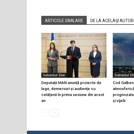
ARTICOLE SIMILARE
DE LA ACELAȘI AUTOR
Subiectul Zilei
Subiectul Zil
Deputații MAN anunță proiecte de
Cod Galben 
lege, demersuri și audiențe cu
atmosferică
cetățenii în prima sesiune din acest
prognozate 
an
și vijelii