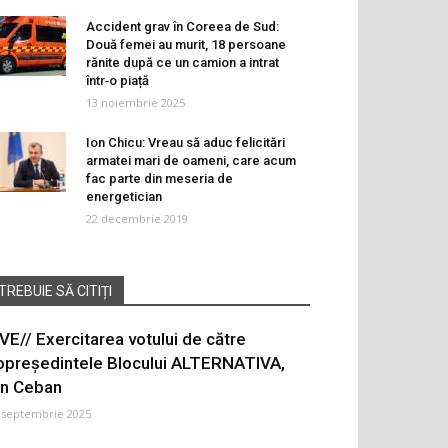
Accident grav în Coreea de Sud:
Două femei au murit, 18 persoane
rănite după ce un camion a intrat
într‑o piață
13 noiembrie 2025
Ion Chicu: Vreau să aduc felicitări
armatei mari de oameni, care acum
fac parte din meseria de
energetician
22 decembrie 2019
TREBUIE SĂ CITIȚI
IVE// Exercitarea votului de către
opreședintele Blocului ALTERNATIVA,
on Ceban
 septembrie 2025