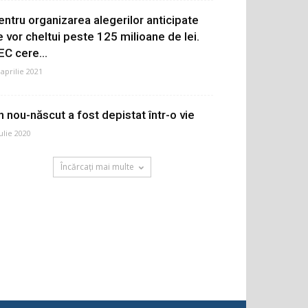
entru organizarea alegerilor anticipate
e vor cheltui peste 125 milioane de lei.
EC cere...
 aprilie 2021
n nou-născut a fost depistat într-o vie
iulie 2020
Încărcați mai multe