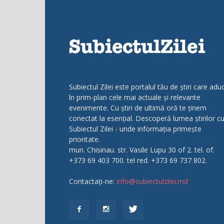
Subiectul Zilei este portalul tău de știri care adu
în prim-plan cele mai actuale și relevante
evenimente. Cu știri de ultimă oră te ținem
conectat la esențial. Descoperă lumea știrilor c
Subiectul Zilei - unde informația primește
prioritate.
mun. Chisinau. str. Vasile Lupu 30 of 2. tel. of.
+373 69 403 700. tel red. +373 69 737 802.
Contactați-ne:
info@subiectulzilei.md