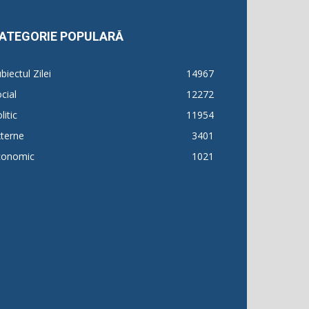
ATEGORIE POPULARĂ
biectul Zilei
14967
cial
12272
litic
11954
terne
3401
conomic
1021