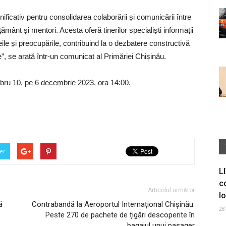
ificativ pentru consolidarea colaborării și comunicării între
vățământ și mentori. Acesta oferă tinerilor specialiști informații
eile și preocupările, contribuind la o dezbatere constructivă
ne”, se arată într-un comunicat al Primăriei Chișinău.
imbru 10, pe 6 decembrie 2023, ora 14:00.
er
L
c
Articolul următor
I
ă
Contrabandă la Aeroportul Internațional Chișinău:
28
Peste 270 de pachete de țigări descoperite în
bagajul unui pasager