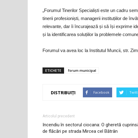
„Forumul Tinerilor Specialiști este un cadru semn
tinerii profesioniști, managerii instituțiilor de în
relevante, dar îi încurajează și să își exprime id
și la identificarea soluțiilor la problemele comu
Forumul va avea loc la Institutul Muncii, str. Z
ETICHETE
forum municipal
DISTRIBUIȚI
Facebook
Twitt
Articolul precedent
Incendiu în sectorul ciocana: O gheretă cuprins
de flăcări pe strada Mircea cel Bătrân