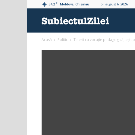
C
34.2
joi, august 6, 2026
Moldova, Chisinau
Subiectul
Acasă
Politic
Tinerii cu vocație pedagogică, aștept
Zilei