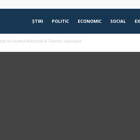
ŞTIRI
POLITIC
ECONOMIC
SOCIAL
E
ați la Forumul Municipal al Tinerilor Specialiști