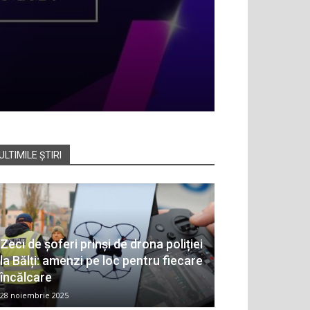
ULTIMILE ȘTIRI
Zeci de șoferi prinși de drona poliției
la Bălți: amenzi pe loc pentru fiecare
încălcare
28 noiembrie 2025