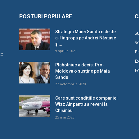
POSTURI POPULARE
C
Strategia Maiei Sandu este de
Su
a-l îngropa pe Andrei Năstase
So
și...
9 aprilie 2021
Po
ce
Ex
Plahotniuc a decis: Pro-
E
Moldova o susține pe Maia
u
Sandu
27 octombrie 2020
Care sunt condițiile companiei
Wizz Air pentru a reveni la
Chișinău
25 mai 2023