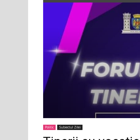
Politic
Subiectul Zilei