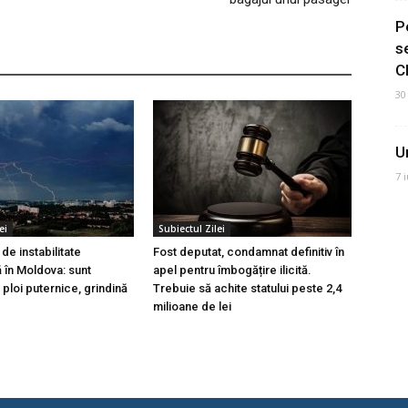
P
s
C
30
U
7 
ei
Subiectul Zilei
de instabilitate
Fost deputat, condamnat definitiv în
 în Moldova: sunt
apel pentru îmbogățire ilicită.
ploi puternice, grindină
Trebuie să achite statului peste 2,4
milioane de lei