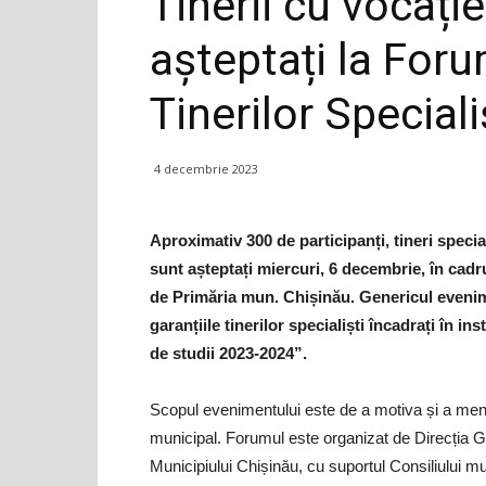
Tinerii cu vocați
așteptați la Foru
Tinerilor Speciali
4 decembrie 2023
Aproximativ 300 de participanți, tineri speciali
sunt așteptați miercuri, 6 decembrie, în cadr
de Primăria mun. Chișinău. Genericul evenime
garanțiile tinerilor specialiști încadrați în i
de studii 2023-2024”.
Scopul evenimentului este de a motiva și a menț
municipal. Forumul este organizat de Direcția Ge
Municipiului Chișinău, cu suportul Consiliului muni