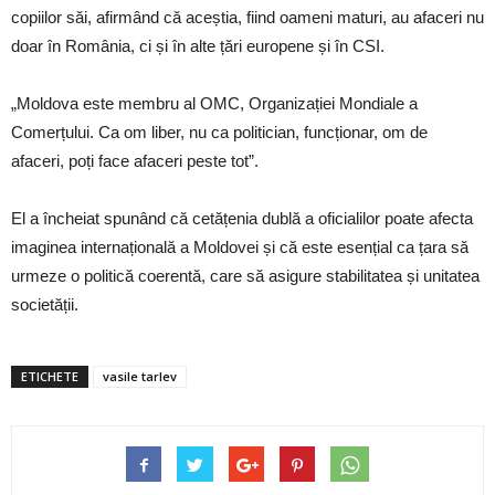
copiilor săi, afirmând că aceștia, fiind oameni maturi, au afaceri nu
doar în România, ci și în alte țări europene și în CSI.
„Moldova este membru al OMC, Organizației Mondiale a
Comerțului. Ca om liber, nu ca politician, funcționar, om de
afaceri, poți face afaceri peste tot”.
El a încheiat spunând că cetățenia dublă a oficialilor poate afecta
imaginea internațională a Moldovei și că este esențial ca țara să
urmeze o politică coerentă, care să asigure stabilitatea și unitatea
societății.
ETICHETE
vasile tarlev