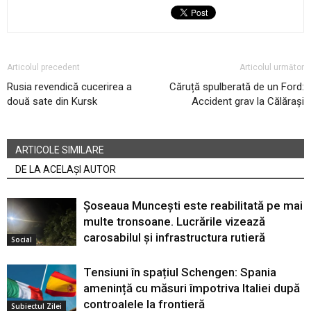
Articolul precedent
Articolul următor
Rusia revendică cucerirea a
Căruță spulberată de un Ford:
două sate din Kursk
Accident grav la Călărași
ARTICOLE SIMILARE
DE LA ACELAȘI AUTOR
Șoseaua Muncești este reabilitată pe mai
multe tronsoane. Lucrările vizează
carosabilul și infrastructura rutieră
Social
Tensiuni în spațiul Schengen: Spania
amenință cu măsuri împotriva Italiei după
controalele la frontieră
Subiectul Zilei