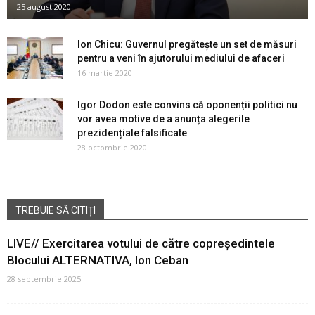
25 august 2020
Ion Chicu: Guvernul pregătește un set de măsuri
pentru a veni în ajutorului mediului de afaceri
16 martie 2020
Igor Dodon este convins că oponenții politici nu
vor avea motive de a anunța alegerile
prezidențiale falsificate
28 octombrie 2020
TREBUIE SĂ CITIȚI
LIVE// Exercitarea votului de către copreședintele
Blocului ALTERNATIVA, Ion Ceban
28 septembrie 2025