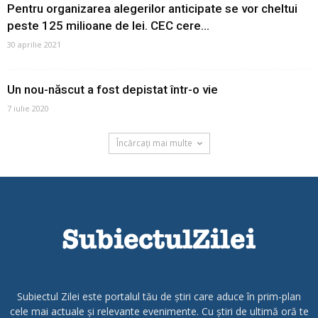
Pentru organizarea alegerilor anticipate se vor cheltui
peste 125 milioane de lei. CEC cere...
30 aprilie 2021
Un nou-născut a fost depistat într-o vie
7 iulie 2020
Încărcați mai multe
Subiectul Zilei este portalul tău de știri care aduce în prim-plan
cele mai actuale și relevante evenimente. Cu știri de ultimă oră te