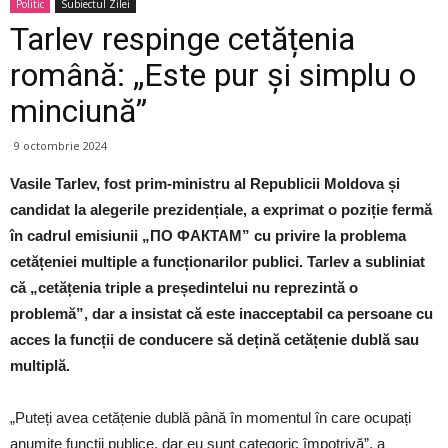
Politic
Subiectul Zilei
Tarlev respinge cetățenia
română: „Este pur și simplu o
minciună”
9 octombrie 2024
Vasile Tarlev, fost prim-ministru al Republicii Moldova și
candidat la alegerile prezidențiale, a exprimat o poziție fermă
în cadrul emisiunii „ПО ФАКТАМ” cu privire la problema
cetățeniei multiple a funcționarilor publici. Tarlev a subliniat
că „cetățenia triple a președintelui nu reprezintă o
problemă”, dar a insistat că este inacceptabil ca persoane cu
acces la funcții de conducere să dețină cetățenie dublă sau
multiplă.
„Puteți avea cetățenie dublă până în momentul în care ocupați
anumite funcții publice, dar eu sunt categoric împotrivă”, a