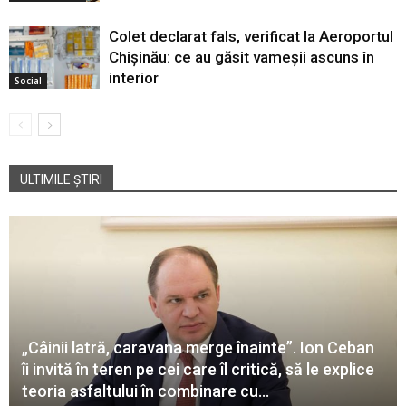
Colet declarat fals, verificat la Aeroportul
Chișinău: ce au găsit vameșii ascuns în
interior
Social
ULTIMILE ȘTIRI
„Câinii latră, caravana merge înainte”. Ion Ceban
îi invită în teren pe cei care îl critică, să le explice
teoria asfaltului în combinare cu...