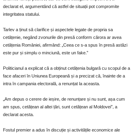
declarat el, argumentând că astfel de situații pot compromite
integritatea statului.
Tarlev a ținut să clarifice și aspectele legate de propria sa
cetățenie, negând zvonurile din presă conform cărora ar avea
cetățenia României, afirmând: „Ceea ce s-a spus în presă astăzi
este pur și simplu o minciună, este un fake.”
Politicianul a explicat că a obținut cetățenia bulgară cu scopul de a
face afaceri în Uniunea Europeană și a precizat că, înainte de a
intra în campania electorală, a renunțat la aceasta.
„Am depus o cerere de ieșire, de renunțare și nu sunt, așa cum
am spus, cetățean al altei țări, sunt cetățean al Moldovei”, a
declarat acesta.
Fostul premier a adus în discuție și activitățile economice ale