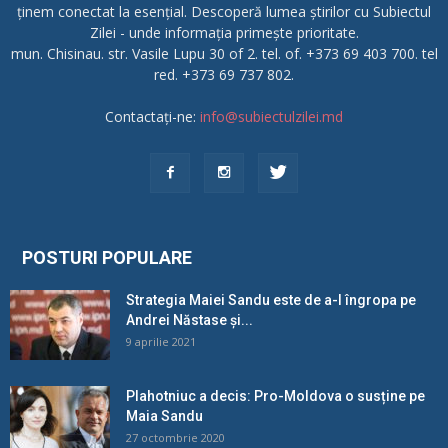
ținem conectat la esențial. Descoperă lumea știrilor cu Subiectul
Zilei - unde informația primește prioritate.
mun. Chisinau. str. Vasile Lupu 30 of 2. tel. of. +373 69 403 700. tel
red. +373 69 737 802.
Contactați-ne:
info@subiectulzilei.md
POSTURI POPULARE
Strategia Maiei Sandu este de a-l îngropa pe
Andrei Năstase și...
9 aprilie 2021
Plahotniuc a decis: Pro-Moldova o susține pe
Maia Sandu
27 octombrie 2020