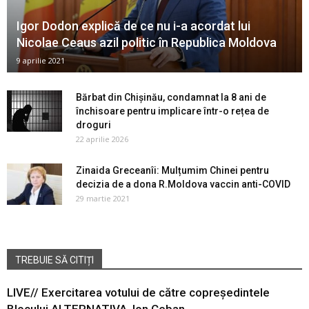
Igor Dodon explică de ce nu i-a acordat lui
Nicolae Ceaus azil politic în Republica Moldova
9 aprilie 2021
Bărbat din Chișinău, condamnat la 8 ani de
închisoare pentru implicare într-o rețea de
droguri
22 aprilie 2026
Zinaida Greceanîi: Mulțumim Chinei pentru
decizia de a dona R.Moldova vaccin anti-COVID
29 martie 2021
TREBUIE SĂ CITIȚI
LIVE// Exercitarea votului de către copreședintele