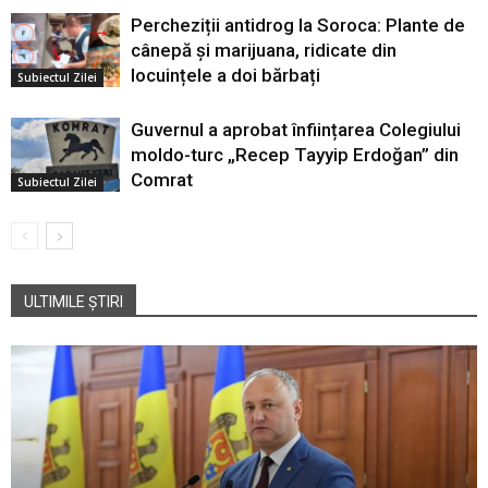
Percheziții antidrog la Soroca: Plante de
cânepă și marijuana, ridicate din
locuințele a doi bărbați
Subiectul Zilei
Guvernul a aprobat înființarea Colegiului
moldo-turc „Recep Tayyip Erdoğan” din
Comrat
Subiectul Zilei
ULTIMILE ȘTIRI