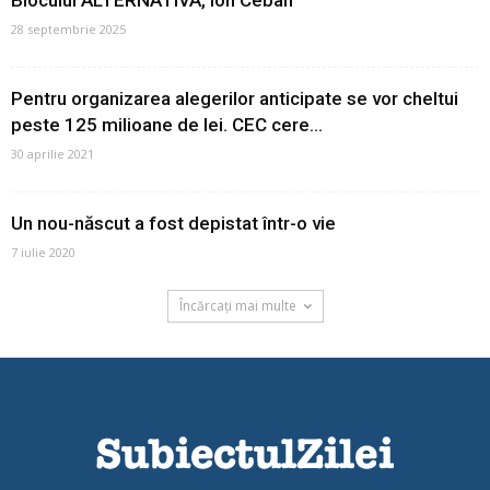
Blocului ALTERNATIVA, Ion Ceban
28 septembrie 2025
Pentru organizarea alegerilor anticipate se vor cheltui
peste 125 milioane de lei. CEC cere...
30 aprilie 2021
Un nou-născut a fost depistat într-o vie
7 iulie 2020
Încărcați mai multe