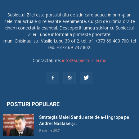
Subiectul Zilei este portalul tău de știri care aduce în prim-plan
cele mai actuale și relevante evenimente. Cu știri de ultimă oră te
ținem conectat la esențial. Descoperă lumea știrilor cu Subiectul
Zilei - unde informația primește prioritate.
mun. Chisinau. str. Vasile Lupu 30 of 2. tel. of. +373 69 403 700. tel
red. +373 69 737 802.
Contactați-ne:
info@subiectulzilei.md
POSTURI POPULARE
Strategia Maiei Sandu este de a-l îngropa pe
Andrei Năstase și...
9 aprilie 2021