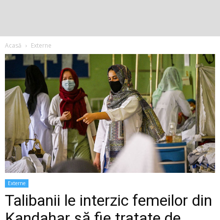
Acasă
Externe
Externe
Talibanii le interzic femeilor din
Kandahar să fie tratate de