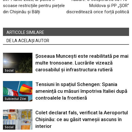
scoase restricțiile pentru piețele
Moldova și PP „ȘOR”
din Chișinău și Bălți
discreditează orice forță politică
ARTICOLE SIMILARE
DE LA ACELAȘI AUTOR
Șoseaua Muncești este reabilitată pe mai
multe tronsoane. Lucrările vizează
carosabilul și infrastructura rutieră
Social
Tensiuni în spațiul Schengen: Spania
amenință cu măsuri împotriva Italiei după
controalele la frontieră
Subiectul Zilei
Colet declarat fals, verificat la Aeroportul
Chișinău: ce au găsit vameșii ascuns în
interior
Social