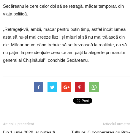
Secăreanu le cere celor doi să se retragă, măcar temporar, din
viața politică.
„Retrageți-vă, ambii, măcar pentru puțin timp, astfel încât lumea
asta să nu-și mai creeze iluzii și mituri și să nu mai trăiască din
ele. Măcar acum când trebuie să se trezească la realitate, ca să
nu pățim la prezidențiale ceea ce am pățit la alegerile primarului
general al Chișinăului”, conchide Secăreanu.
Articolul precedent
Articolul următor
Din 1 iunie 2020, ar putea fi
Tulbure: O cooperarea cu Pro-