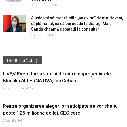
20 noiembrie 2023
A așteptat să moară câte „un avion” de moldoveni,
săptămânal, ca să purceadă la dialog. Maia
Sandu cheamă deputații la consultări
15 martie 2021
TREBUIE SĂ CITIȚI
LIVE// Exercitarea votului de către copreședintele
Blocului ALTERNATIVA, Ion Ceban
28 septembrie 2025
Pentru organizarea alegerilor anticipate se vor cheltui
peste 125 milioane de lei. CEC cere...
30 aprilie 2021