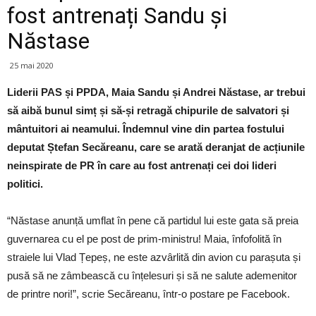
fost antrenați Sandu și
Năstase
25 mai 2020
Liderii PAS și PPDA, Maia Sandu și Andrei Năstase, ar trebui
să aibă bunul simț și să-și retragă chipurile de salvatori și
mântuitori ai neamului. Îndemnul vine din partea fostului
deputat Ștefan Secăreanu, care se arată deranjat de acțiunile
neinspirate de PR în care au fost antrenați cei doi lideri
politici.
“Năstase anunță umflat în pene că partidul lui este gata să preia
guvernarea cu el pe post de prim-ministru! Maia, înfofolită în
straiele lui Vlad Țepeș, ne este azvârlită din avion cu parașuta și
pusă să ne zâmbească cu înțelesuri și să ne salute ademenitor
de printre nori!”, scrie Secăreanu, într-o postare pe Facebook.