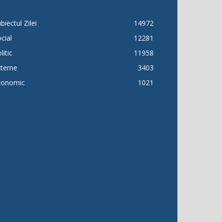
biectul Zilei
14972
cial
12281
litic
11958
terne
3403
conomic
1021