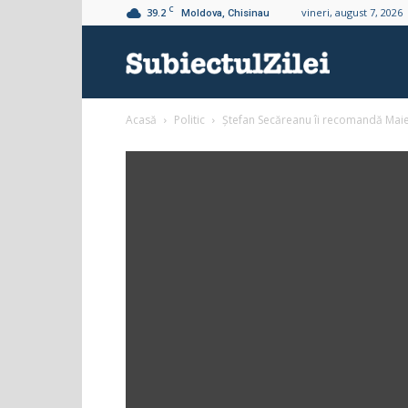
C
39.2
vineri, august 7, 2026
Moldova, Chisinau
Subiectul
Acasă
Politic
Ștefan Secăreanu îi recomandă Maie
Zilei