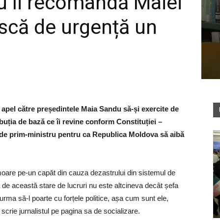
u îi recomandă Maiei
că de urgență un
 apel către președintele Maia Sandu să-și exercite de
buția de bază ce îi revine conform Constituției –
 de prim-ministru pentru ca Republica Moldova să aibă
are pe-un capăt din cauza dezastrului din sistemul de
de această stare de lucruri nu este altcineva decât șefa
 urma să-l poarte cu forțele politice, așa cum sunt ele,
scrie jurnalistul pe pagina sa de socializare.