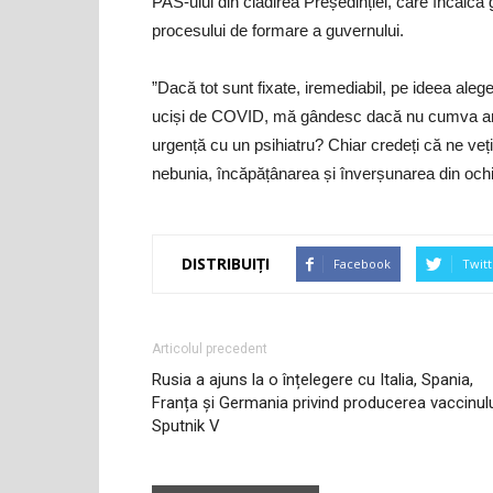
PAS-ului din clădirea Președinției, care încalcă 
procesului de formare a guvernului.
”Dacă tot sunt fixate, iremediabil, pe ideea alege
uciși de COVID, mă gândesc dacă nu cumva arma
urgență cu un psihiatru? Chiar credeți că ne veți f
nebunia, încăpățânarea și înverșunarea din ochii
DISTRIBUIȚI
Facebook
Twitt
Articolul precedent
Rusia a ajuns la o înțelegere cu Italia, Spania,
Franța și Germania privind producerea vaccinul
Sputnik V