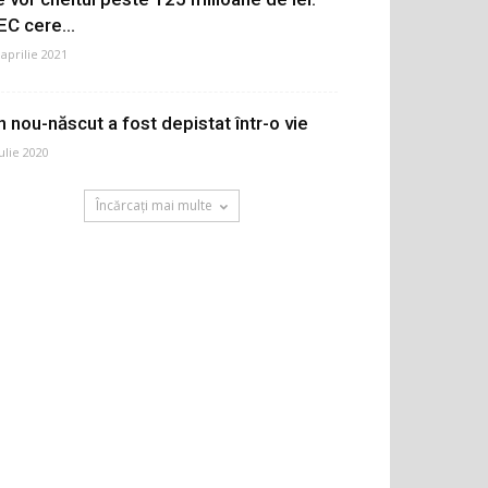
EC cere...
 aprilie 2021
n nou-născut a fost depistat într-o vie
iulie 2020
Încărcați mai multe