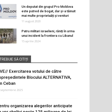
Un deputat din grupul Pro Moldova
este putred de bogat, dar și-a tăinuit
mai multe proprietaăți și venituri
11 august 2020
Patru militari israelieni, răniți în urma
unui incident la frontiera cu Libanul
15 aprilie 2024
TREBUIE SĂ CITIȚI
IVE// Exercitarea votului de către
opreședintele Blocului ALTERNATIVA,
on Ceban
 septembrie 2025
entru organizarea alegerilor anticipate
e vor cheltui peste 125 milioane de lei.