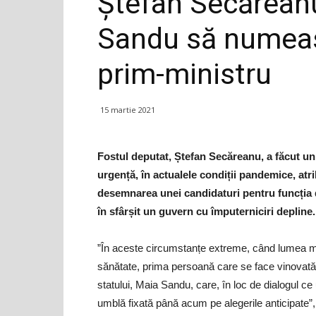
Ștefan Secărean
Sandu să numeas
prim-ministru
15 martie 2021
Fostul deputat, Ștefan Secăreanu, a făcut un
urgență, în actualele condiții pandemice, atri
desemnarea unei candidaturi pentru funcția
în sfârșit un guvern cu împuterniciri depline.
”În aceste circumstanțe extreme, când lumea mo
sănătate, prima persoană care se face vinovată 
statului, Maia Sandu, care, în loc de dialogul ce
umblă fixată până acum pe alegerile anticipate”, 