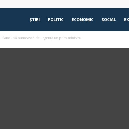
ŞTIRI
POLITIC
ECONOMIC
SOCIAL
E
i Sandu să numească de urgență un prim-ministru