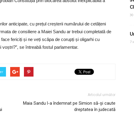
grobian Constituția prin blocarea absolut inexplicabilă a
C
30
rilor anticipate, cu prețul creșterii numărului de cetățeni
ta de consiliere a Maiei Sandu ar trebui completată de
U
ace fericiți și ne veți scăpa de corupți și oligarhi cu
7 
 voștri?”, se întreabă fostul parlamentar.
er
Articolul următor
Maia Sandu l-a îndemnat pe Simion să-și caute
ui
dreptatea în judecată