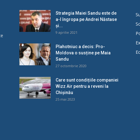
Strategia Maiei Sandu este de
Su
a-l îngropa pe Andrei Năstase
So
și...
9 aprilie 2021
Po
ce
Ex
Plahotniuc a decis: Pro-
E
Moldova o susține pe Maia
u
Sandu
27 octombrie 2020
Care sunt condițiile companiei
Wizz Air pentru a reveni la
Chișinău
25 mai 2023