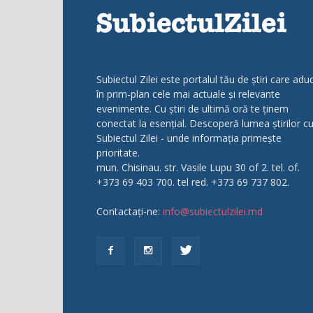
Subiectul Zilei este portalul tău de știri care adu
în prim-plan cele mai actuale și relevante
evenimente. Cu știri de ultimă oră te ținem
conectat la esențial. Descoperă lumea știrilor c
Subiectul Zilei - unde informația primește
prioritate.
mun. Chisinau. str. Vasile Lupu 30 of 2. tel. of.
+373 69 403 700. tel red. +373 69 737 802.
Contactați-ne:
info@subiectulzilei.md