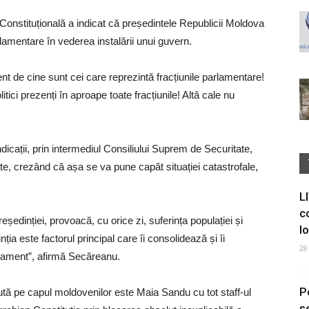
onstituțională a indicat că președintele Republicii Moldova
rlamentare în vederea instalării unui guvern.
t de cine sunt cei care reprezintă fracțiunile parlamentare!
litici prezenți în aproape toate fracțiunile! Altă cale nu
icații, prin intermediul Consiliului Suprem de Securitate,
tate, crezând că așa se va pune capăt situației catastrofale,
L
c
eședinției, provoacă, cu orice zi, suferința populației și
I
a este factorul principal care îi consolidează și îi
28
arlament”, afirmă Secăreanu.
P
tă pe capul moldovenilor este Maia Sandu cu tot staff-ul
s