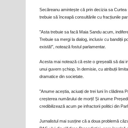
Secăreanu amintește că prin decizia sa Curtea C
trebuie să înceapă consultările cu fracțiunile pa
”Asta trebuie sa facă Maia Sandu acum, indiferen
Trebuie sa mergi la dialog, inclusiv cu bandiții po
există!”, notează fostul parlamentar.
Acesta mai notează că este o greșeală să dai ind
unui guvern șchiop, în demisie, cu atribuții limi
dramatice din societate.
”Anume aceștia, aciuați de trei luni în clădirea Pr
creșterea numărului de morți! Și anume Președinți
credibilizează acum pe infractorii politici din P
Jurnalistul mai susține că a doua problemă căzu