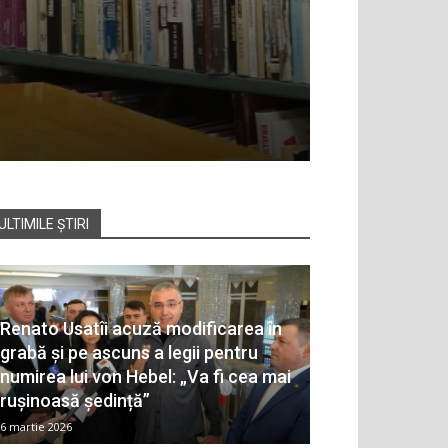
ULTIMILE ȘTIRI
Renato Usatîi acuză modificarea în
grabă și pe ascuns a legii pentru
numirea lui von Hebel: „Va fi cea mai
rușinoasă ședință”
6 martie 2026