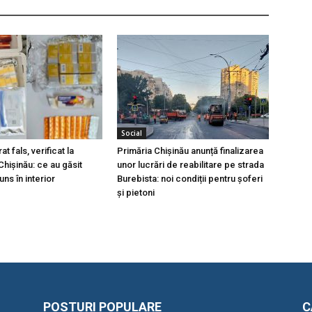
Social
t fals, verificat la
Primăria Chișinău anunță finalizarea
hișinău: ce au găsit
unor lucrări de reabilitare pe strada
ns în interior
Burebista: noi condiții pentru șoferi
și pietoni
POSTURI POPULARE
C