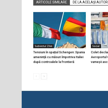
ARTICOLE SIMILARE
DE LA ACELAȘI AUTOR
Subiectul Zilei
Social
Tensiuni în spațiul Schengen: Spania
Colet declara
amenință cu măsuri împotriva Italiei
Aeroportul C
după controalele la frontieră
vameșii ascu