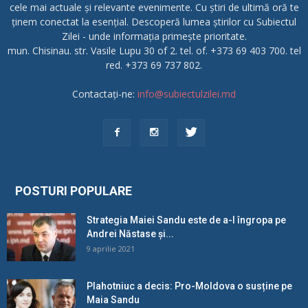
cele mai actuale și relevante evenimente. Cu știri de ultimă oră te
ținem conectat la esențial. Descoperă lumea știrilor cu Subiectul
Zilei - unde informația primește prioritate.
mun. Chisinau. str. Vasile Lupu 30 of 2. tel. of. +373 69 403 700. tel
red. +373 69 737 802.
Contactați-ne:
info@subiectulzilei.md
POSTURI POPULARE
Strategia Maiei Sandu este de a-l îngropa pe
Andrei Năstase și...
9 aprilie 2021
Plahotniuc a decis: Pro-Moldova o susține pe
Maia Sandu