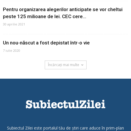
Pentru organizarea alegerilor anticipate se vor cheltui
peste 125 milioane de lei. CEC cere...
30 aprilie 2021
Un nou-născut a fost depistat într-o vie
7 iulie 2020
Încărcați mai multe
Subiectul Zilei este portalul tău de știri care aduce în prim-plan