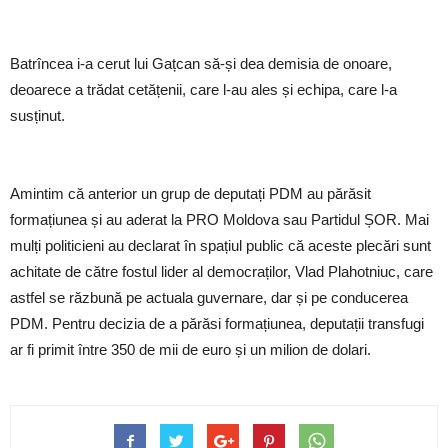
Batrîncea i-a cerut lui Gațcan să-și dea demisia de onoare,
deoarece a trădat cetățenii, care l-au ales și echipa, care l-a
susținut.
Amintim că anterior un grup de deputați PDM au părăsit
formațiunea și au aderat la PRO Moldova sau Partidul ȘOR. Mai
mulți politicieni au declarat în spațiul public că aceste plecări sunt
achitate de către fostul lider al democraților, Vlad Plahotniuc, care
astfel se răzbună pe actuala guvernare, dar și pe conducerea
PDM. Pentru decizia de a părăsi formațiunea, deputații transfugi
ar fi primit între 350 de mii de euro și un milion de dolari.