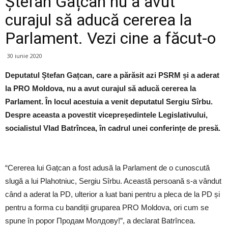
Ștefan Gațcan nu a avut
curajul să aducă cererea la
Parlament. Vezi cine a făcut-o
30 iunie 2020
Deputatul Ștefan Gațcan, care a părăsit azi PSRM și a aderat
la PRO Moldova, nu a avut curajul să aducă cererea la
Parlament. În locul acestuia a venit deputatul Sergiu Sîrbu.
Despre aceasta a povestit vicepreședintele Legislativului,
socialistul Vlad Batrîncea, în cadrul unei conferințe de presă.
“Cererea lui Gațcan a fost adusă la Parlament de o cunoscută
slugă a lui Plahotniuc, Sergiu Sîrbu. Această persoană s-a vândut
când a aderat la PD, ulterior a luat bani pentru a pleca de la PD și
pentru a forma cu bandiții gruparea PRO Moldova, ori cum se
spune în popor Продам Молдову!”, a declarat Batrîncea.