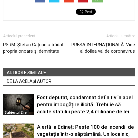
Articolul precedent
Articolul următor
PSRM: Ștefan Gațcan a trădat
PRESA INTERNAȚIONALĂ: Vine
propria onoare și demnitate
al doilea val de coronavirus
ARTICOLE SIMILARE
DE LA ACELAȘI AUTOR
Fost deputat, condamnat definitiv în apel
pentru îmbogățire ilicită. Trebuie să
achite statului peste 2,4 milioane de lei
Subiectul Zilei
Alertă la Edineț: Peste 100 de incendii de
vegetație într-o săptămână. Un localnic,