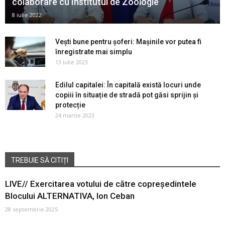
colaborare cu Institutul de Zoologie
8 iulie 2022
Vești bune pentru șoferi: Mașinile vor putea fi
înregistrate mai simplu
13 iulie 2023
Edilul capitalei: În capitală există locuri unde
copiii în situație de stradă pot găsi sprijin și
protecție
24 martie 2023
TREBUIE SĂ CITIȚI
LIVE// Exercitarea votului de către copreședintele
Blocului ALTERNATIVA, Ion Ceban
28 septembrie 2025