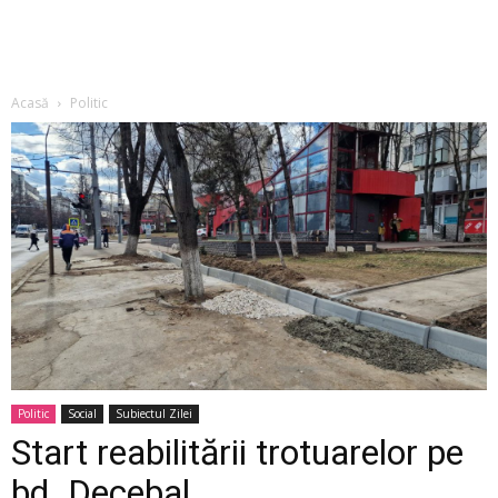
Acasă
Politic
Politic
Social
Subiectul Zilei
Start reabilitării trotuarelor pe
bd. Decebal