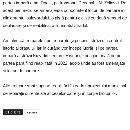
partea impară a bd. Dacia, pe tronsonul Decebal – N. Zelinski. Pe
acest perimetru se amenajează concomitent locuri de parcare în
aliniamentul bulevardului, o pistă pentru cicliști cu două sensuri de
deplasare și se reabilitează iluminatul stradal.
Amintim că trotuarele sunt reparate și pe cinci străzi din centrul
istoric al orașului, iar în curând vor începe lucrări și pe partea
impară a străzii Kiev din sectorul Rîșcani, zona pietonală de pe
partea pară fiind reabilitată în 2022, acolo unde au fost amenajate
și locuri de parcare.
Alte trotuare sunt supuse reabilitării în cadrul proiectului municipal
de reparații curente ale acceselor către și în curțile blocurilor.
ETICHETE
ceban