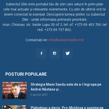
Subiectul Zilei este portalul tău de știri care aduce în prim-plan
cele mai actuale și relevante evenimente. Cu știri de ultimă oră te
ținem conectat la esențial. Descoperă lumea știrilor cu Subiectul
Zilei - unde informația primește prioritate.
mun. Chisinau. str. Vasile Lupu 30 of 2. tel. of. +373 69 403 700. tel
red. +373 69 737 802.
Contactați-ne:
info@subiectulzilei.md
POSTURI POPULARE
Strategia Maiei Sandu este de a-l îngropa pe
Andrei Năstase și...
9 aprilie 2021
Plahotniuc a decis: Pro-Moldova o susține pe