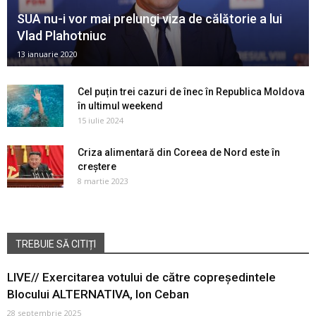
SUA nu-i vor mai prelungi viza de călătorie a lui
Vlad Plahotniuc
13 ianuarie 2020
Cel puțin trei cazuri de înec în Republica Moldova
în ultimul weekend
15 iulie 2024
Criza alimentară din Coreea de Nord este în
creștere
8 martie 2023
TREBUIE SĂ CITIȚI
LIVE// Exercitarea votului de către copreședintele
Blocului ALTERNATIVA, Ion Ceban
28 septembrie 2025