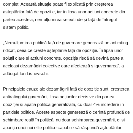
complet. Această situație poate fi explicată prin creșterea
așteptărilor față de opoziție, iar în lipsa unor acțiuni concrete din
partea acesteia, nemulțumirea se extinde și față de întregul
sistem politic.
„Nemulțumirea publică față de guvernare generează un antirating
ridicat, ceea ce crește așteptările față de opoziție. În lipsa unor
soluții clare și acțiuni concrete, opoziția riscă să devină parte a
aceleași dezamăgiri colective care afectează și guvernarea”, a
adăugat Ian Lisnevschi.
Principalele cauze ale dezamăgirii față de opoziție sunt: creșterea
antiratingului guvernării, lipsa acțiunilor decisive din partea
opoziției și apatia politică generalizată, cu doar 4% încredere în
partidele politice. Aceste aspecte generează o cerință profundă de
schimbare reală în politică, nu doar schimbarea guvernării, ci și
apariția unei noi elite politice capabile să răspundă așteptărilor