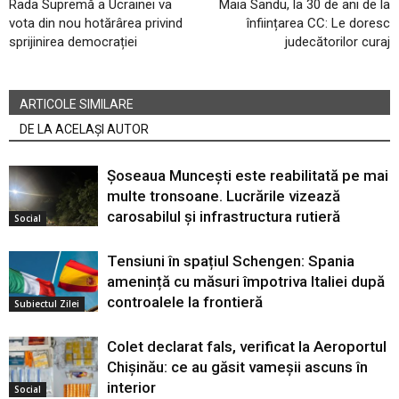
Rada Supremă a Ucrainei va
Maia Sandu, la 30 de ani de la
vota din nou hotărârea privind
înființarea CC: Le doresc
sprijinirea democrației
judecătorilor curaj
ARTICOLE SIMILARE
DE LA ACELAȘI AUTOR
Șoseaua Muncești este reabilitată pe mai
multe tronsoane. Lucrările vizează
carosabilul și infrastructura rutieră
Social
Tensiuni în spațiul Schengen: Spania
amenință cu măsuri împotriva Italiei după
controalele la frontieră
Subiectul Zilei
Colet declarat fals, verificat la Aeroportul
Chișinău: ce au găsit vameșii ascuns în
interior
Social