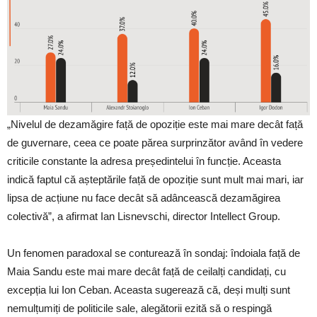
„Nivelul de dezamăgire față de opoziție este mai mare decât față
de guvernare, ceea ce poate părea surprinzător având în vedere
criticile constante la adresa președintelui în funcție. Aceasta
indică faptul că așteptările față de opoziție sunt mult mai mari, iar
lipsa de acțiune nu face decât să adâncească dezamăgirea
colectivă”, a afirmat Ian Lisnevschi, director Intellect Group.
Un fenomen paradoxal se conturează în sondaj: îndoiala față de
Maia Sandu este mai mare decât față de ceilalți candidați, cu
excepția lui Ion Ceban. Aceasta sugerează că, deși mulți sunt
nemulțumiți de politicile sale, alegătorii ezită să o respingă