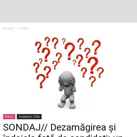
Acasă
Politic
Politic
Subiectul Zilei
SONDAJ// Dezamăgirea și