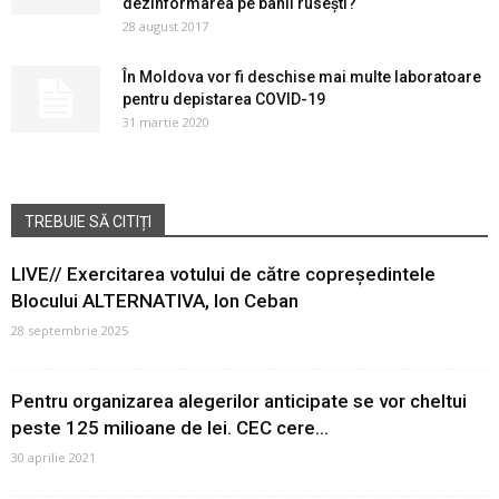
dezinformarea pe banii rusești?
28 august 2017
În Moldova vor fi deschise mai multe laboratoare
pentru depistarea COVID-19
31 martie 2020
TREBUIE SĂ CITIȚI
LIVE// Exercitarea votului de către copreședintele
Blocului ALTERNATIVA, Ion Ceban
28 septembrie 2025
Pentru organizarea alegerilor anticipate se vor cheltui
peste 125 milioane de lei. CEC cere...
30 aprilie 2021