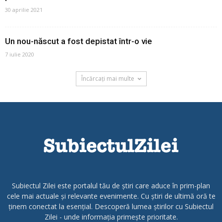
30 aprilie 2021
Un nou-născut a fost depistat într-o vie
7 iulie 2020
Încărcați mai multe
Subiectul Zilei este portalul tău de știri care aduce în prim-plan
cele mai actuale și relevante evenimente. Cu știri de ultimă oră te
ținem conectat la esențial. Descoperă lumea știrilor cu Subiectul
Zilei - unde informația primește prioritate.