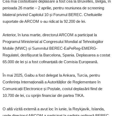
Cea mai costisitoare deplasare a fost cea la Bruxelles, Belgia, în
perioada 26 martie – 2 aprilie, pentru reuniunea de screening
bilateral privind Capitolul 10 și Forumul BEREC. Cheltuielile
suportate de ARCOM s-au ridicat la 92.200 de lei.
Anterior, în luna martie, directorul ARCOM a participat la
Programul Ministerial al Congresului Mondial al Tehnologiilor
Mobile (MWC) și Summitul BEREC-EaPeReg-EMERG-
Regulatel, desfășurat la Barcelona, Spania. Deplasarea a costat
65.000 de lei și a fost cofinanțată de Comisia Europeană.
În mai 2025, Gaibu a fost delegat la Ankara, Turcia, pentru
Conferința Internațională a Autorităților de Reglementare în
Comunicații Electronice și Poștale, costul deplasării fiind de
10.700 de lei, cu sprijin financiar din partea TIKA.
O altă vizită externă a avut loc în iunie, la Reykjavik, Islanda,
unde directorul ARCOM a participat la ședința ordinară BEREC.