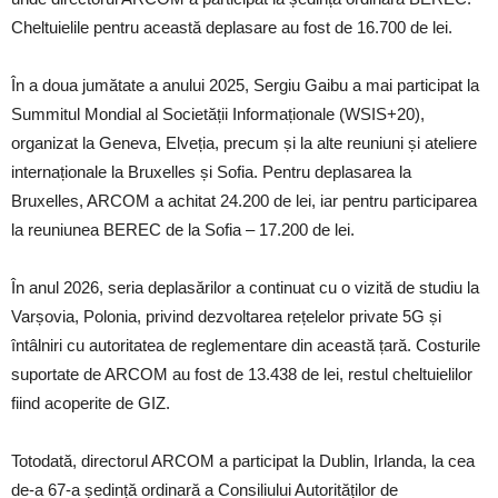
Cheltuielile pentru această deplasare au fost de 16.700 de lei.
În a doua jumătate a anului 2025, Sergiu Gaibu a mai participat la
Summitul Mondial al Societății Informaționale (WSIS+20),
organizat la Geneva, Elveția, precum și la alte reuniuni și ateliere
internaționale la Bruxelles și Sofia. Pentru deplasarea la
Bruxelles, ARCOM a achitat 24.200 de lei, iar pentru participarea
la reuniunea BEREC de la Sofia – 17.200 de lei.
În anul 2026, seria deplasărilor a continuat cu o vizită de studiu la
Varșovia, Polonia, privind dezvoltarea rețelelor private 5G și
întâlniri cu autoritatea de reglementare din această țară. Costurile
suportate de ARCOM au fost de 13.438 de lei, restul cheltuielilor
fiind acoperite de GIZ.
Totodată, directorul ARCOM a participat la Dublin, Irlanda, la cea
de-a 67-a ședință ordinară a Consiliului Autorităților de