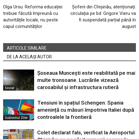
Olga Ursu: Reforma educației
Șoferii din Chișinău, atenționați:
trebuie făcută împreună cu
circulația pe bd. Grigore Vieru va
autoritățile locale, nu peste
fi suspendată parțial până în
capul comunităților
august
ARTICOLE SIMILARE
DE LA ACELAȘI AUTOR
Șoseaua Muncești este reabilitată pe mai
multe tronsoane. Lucrările vizează
carosabilul și infrastructura rutieră
Social
Tensiuni în spațiul Schengen: Spania
amenință cu măsuri împotriva Italiei după
controalele la frontieră
Subiectul Zilei
Colet declarat fals, verificat la Aeroportul