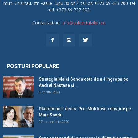
mun. Chisinau. str. Vasile Lupu 30 of 2. tel. of. +373 69 403 700. tel
red. +373 69 737 802.
Contactați-ne:
info@subiectulzilei.md
POSTURI POPULARE
Strategia Maiei Sandu este de a-l îngropa pe
Andrei Năstase și...
9 aprilie 2021
Plahotniuc a decis: Pro-Moldova o susține pe
Maia Sandu
27 octombrie 2020