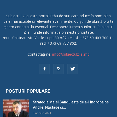
Subiectul Zilei este portalul tău de știri care aduce în prim-plan
cele mai actuale și relevante evenimente. Cu știri de ultimă oră te
ținem conectat la esențial. Descoperă lumea știrilor cu Subiectul
Zilei - unde informația primește prioritate.
mun. Chisinau. str. Vasile Lupu 30 of 2. tel. of. +373 69 403 700. tel
red. +373 69 737 802.
Contactați-ne:
info@subiectulzilei.md
POSTURI POPULARE
Strategia Maiei Sandu este de a-l îngropa pe
Andrei Năstase și...
9 aprilie 2021