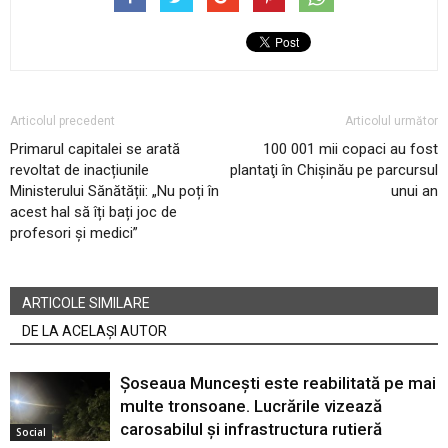
Articolul precedent
Articolul următor
Primarul capitalei se arată
100 001 mii copaci au fost
revoltat de inacțiunile
plantaţi în Chişinău pe parcursul
Ministerului Sănătății: „Nu poți în
unui an
acest hal să îți bați joc de
profesori și medici”
ARTICOLE SIMILARE
DE LA ACELAȘI AUTOR
Șoseaua Muncești este reabilitată pe mai
multe tronsoane. Lucrările vizează
carosabilul și infrastructura rutieră
Social