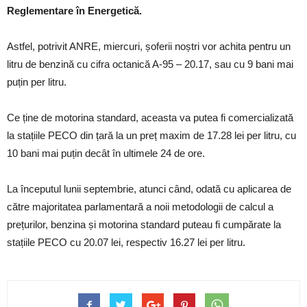
Reglementare în Energetică.
Astfel, potrivit ANRE, miercuri, șoferii noștri vor achita pentru un
litru de benzină cu cifra octanică A-95 – 20.17, sau cu 9 bani mai
puțin per litru.
Ce ține de motorina standard, aceasta va putea fi comercializată
la stațiile PECO din țară la un preț maxim de 17.28 lei per litru, cu
10 bani mai puțin decât în ultimele 24 de ore.
La începutul lunii septembrie, atunci când, odată cu aplicarea de
către majoritatea parlamentară a noii metodologii de calcul a
prețurilor, benzina și motorina standard puteau fi cumpărate la
stațiile PECO cu 20.07 lei, respectiv 16.27 lei per litru.