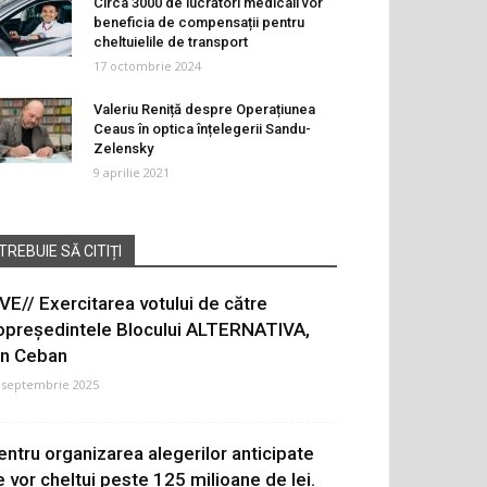
Circa 3000 de lucrători medicali vor
beneficia de compensații pentru
cheltuielile de transport
17 octombrie 2024
Valeriu Reniță despre Operațiunea
Ceaus în optica înțelegerii Sandu-
Zelensky
9 aprilie 2021
TREBUIE SĂ CITIȚI
IVE// Exercitarea votului de către
opreședintele Blocului ALTERNATIVA,
on Ceban
 septembrie 2025
entru organizarea alegerilor anticipate
e vor cheltui peste 125 milioane de lei.