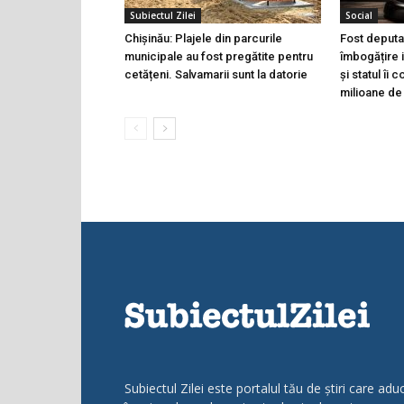
Subiectul Zilei
Social
Chișinău: Plajele din parcurile
Fost deputa
municipale au fost pregătite pentru
îmbogățire i
cetățeni. Salvamarii sunt la datorie
și statul îi
milioane de 
Subiectul Zilei este portalul tău de știri care adu