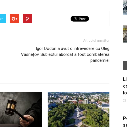
er
Articolul următor
Igor Dodon a avut o întrevedere cu Oleg
Vasnețov. Subiectul abordat a fost combaterea
pandemiei
L
c
I
28
P
s