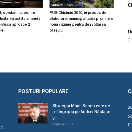
C
Subiectul Zilei
t, condamnat pentru
PUG Chișinău 2040, în proces de
30
licită: va achita amendă
elaborare: municipalitatea promite o
 confiscă aproape 2
nouă viziune pentru dezvoltarea
lei
orașului
U
7 
POSTURI POPULARE
C
Strategia Maiei Sandu este de
Su
a-l îngropa pe Andrei Năstase
So
și...
9 aprilie 2021
Po
ce