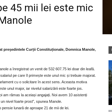
e 45 mii lei este mic
 Manole
cat președintele Curții Constituționale, Domnica Manole,
anole a înregistrat un venit de 532 607.75 lei doar din leafă.
salariul pe care îl primește este unul mic și trebuie majorat.
rlament cu o solicitare în acest sens. Aceasta motiva
este unul major, iar nivelul salarizării este foarte jos.
oi am rămas la aceiași angajați. Noi avem 10 asistenți
la un nivel foarte prost”, spunea Manole.
pensie lunară de aproape 21 de mii de lei.