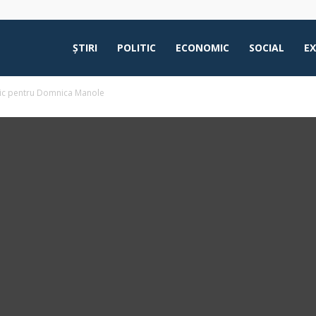
ŞTIRI
POLITIC
ECONOMIC
SOCIAL
E
 mic pentru Domnica Manole