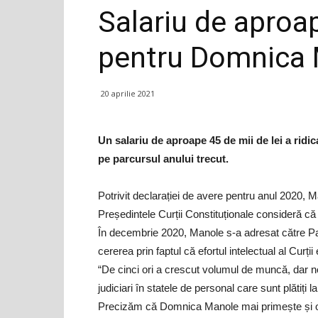
Salariu de aproap
pentru Domnica
20 aprilie 2021
Un salariu de aproape 45 de mii de lei a ridi
pe parcursul anului trecut.
Potrivit declarației de avere pentru anul 2020, M
Președintele Curții Constituționale consideră că 
În decembrie 2020, Manole s-a adresat către Pa
cererea prin faptul că efortul intelectual al Curții 
“De cinci ori a crescut volumul de muncă, dar n
judiciari în statele de personal care sunt plătiți 
Precizăm că Domnica Manole mai primește și o 