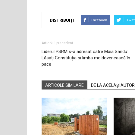
DISTRIBUIȚI
Facebook
Twitt
Articolul precedent
Liderul PSRM s-a adresat către Maia Sandu:
Lăsați Constituția și limba moldovenească în
pace
ARTICOLE SIMILARE
DE LA ACELAȘI AUTOR