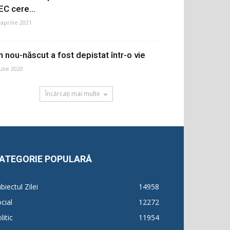
EC cere...
 aprilie 2021
n nou-născut a fost depistat într-o vie
iulie 2020
Încărcați mai multe
ATEGORIE POPULARĂ
biectul Zilei
14958
cial
12272
litic
11954