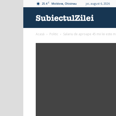
C
25.4
joi, august 6, 2026
Moldova, Chisinau
Subiectul
Acasă
Politic
Salariu de aproape 45 mii lei este
Zilei