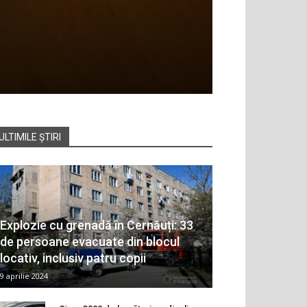
ULTIMILE ȘTIRI
Explozie cu grenadă în Cernăuți: 33
de persoane evacuate din blocul
locativ, inclusiv patru copii
9 aprilie 2024