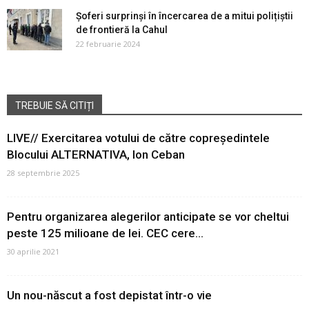
Șoferi surprinși în încercarea de a mitui polițiștii
de frontieră la Cahul
22 februarie 2024
TREBUIE SĂ CITIȚI
LIVE// Exercitarea votului de către copreședintele
Blocului ALTERNATIVA, Ion Ceban
28 septembrie 2025
Pentru organizarea alegerilor anticipate se vor cheltui
peste 125 milioane de lei. CEC cere...
30 aprilie 2021
Un nou-născut a fost depistat într-o vie