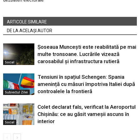
dezbateri electorale
ARTICOLE SIMILARE
DE LA ACELAȘI AUTOR
Șoseaua Muncești este reabilitată pe mai
multe tronsoane. Lucrările vizează
carosabilul și infrastructura rutieră
Social
Tensiuni în spațiul Schengen: Spania
amenință cu măsuri împotriva Italiei după
controalele la frontieră
Subiectul Zilei
Colet declarat fals, verificat la Aeroportul
Chișinău: ce au găsit vameșii ascuns în
interior
Social