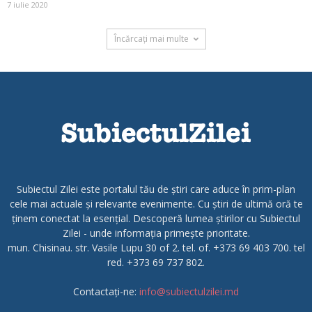
7 iulie 2020
Încărcați mai multe
Subiectul Zilei este portalul tău de știri care aduce în prim-plan
cele mai actuale și relevante evenimente. Cu știri de ultimă oră te
ținem conectat la esențial. Descoperă lumea știrilor cu Subiectul
Zilei - unde informația primește prioritate.
mun. Chisinau. str. Vasile Lupu 30 of 2. tel. of. +373 69 403 700. tel
red. +373 69 737 802.
Contactați-ne:
info@subiectulzilei.md