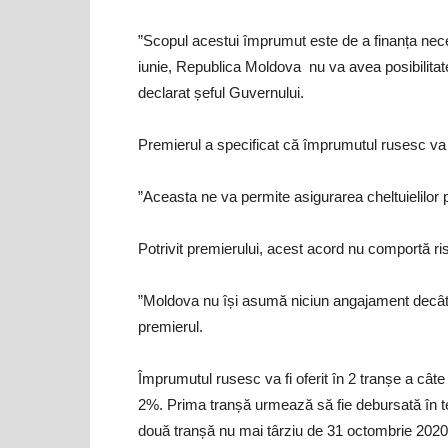
”Scopul acestui împrumut este de a finanța neces
iunie, Republica Moldova nu va avea posibilitate 
declarat șeful Guvernului.
Premierul a specificat că împrumutul rusesc va a
”Aceasta ne va permite asigurarea cheltuielilor p
Potrivit premierului, acest acord nu comportă riscu
”Moldova nu își asumă niciun angajament decât s
premierul.
Împrumutul rusesc va fi oferit în 2 tranșe a cât
2%. Prima tranșă urmează să fie debursată în ter
două tranșă nu mai târziu de 31 octombrie 2020