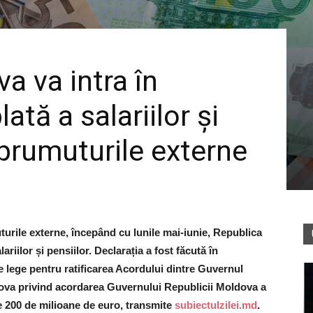
a va intra în
ată a salariilor și
mprumuturile externe
urile externe, începând cu lunile mai-iunie, Republica
ariilor și pensiilor. Declarația a fost făcută în
e lege pentru ratificarea Acordului dintre Guvernul
ova privind acordarea Guvernului Republicii Moldova a
e 200 de milioane de euro, transmite
subiectulzilei.md
.