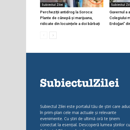
Subiectul Zilei
Subiectul Zil
Percheziții antidrog la Soroca:
Guvernul a a
Plante de cânepă și marijuana,
Colegiului 
ridicate din locuințele a doi bărbați
Erdoğan” di
Subiectul Zilei este portalul tău de știri care adu
în prim-plan cele mai actuale și relevante
evenimente. Cu știri de ultimă oră te ținem
conectat la esențial. Descoperă lumea știrilor c