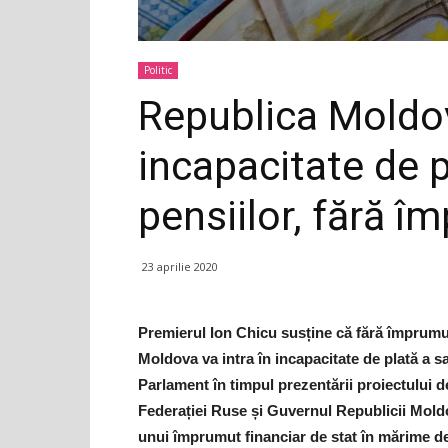
Politic
Republica Moldov
incapacitate de pl
pensiilor, fără î
23 aprilie 2020
Premierul Ion Chicu susține că fără împrumut
Moldova va intra în incapacitate de plată a sal
Parlament în timpul prezentării proiectului d
Federației Ruse și Guvernul Republicii Mold
unui împrumut financiar de stat în mărime d