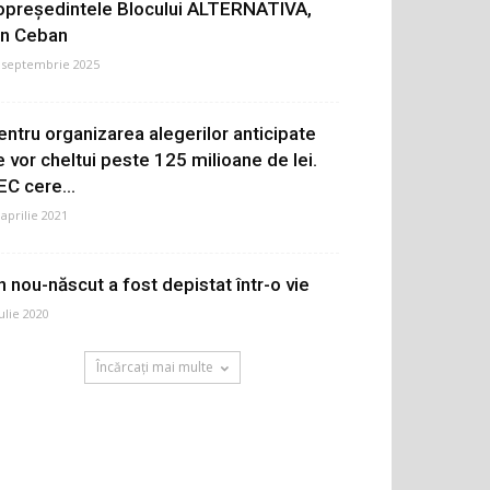
opreședintele Blocului ALTERNATIVA,
on Ceban
 septembrie 2025
entru organizarea alegerilor anticipate
e vor cheltui peste 125 milioane de lei.
EC cere...
 aprilie 2021
n nou-născut a fost depistat într-o vie
iulie 2020
Încărcați mai multe