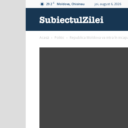
C
29.2
joi, august 6, 2026
Moldova, Chisinau
Subiectul
Acasă
Politic
Republica Moldova va intra în incapaci
Zilei