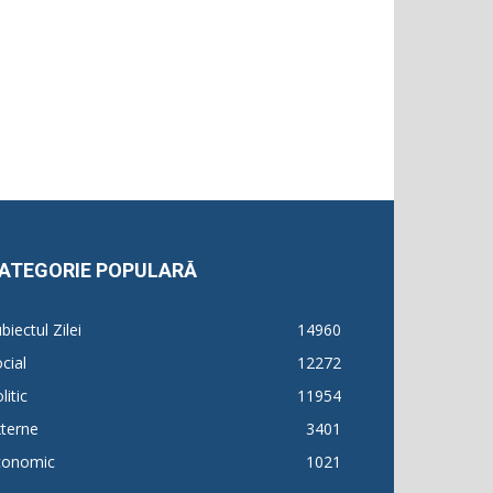
ATEGORIE POPULARĂ
biectul Zilei
14960
cial
12272
litic
11954
terne
3401
conomic
1021