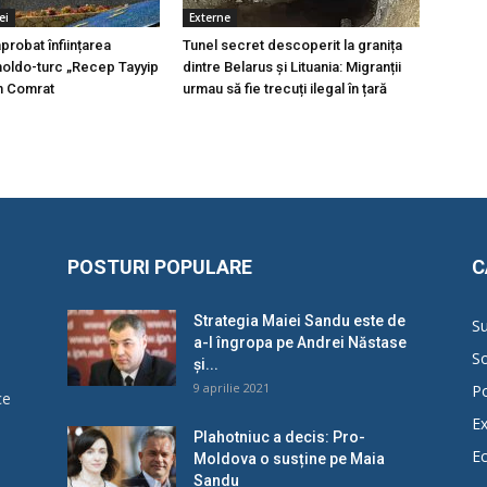
ei
Externe
probat înființarea
Tunel secret descoperit la granița
moldo-turc „Recep Tayyip
dintre Belarus și Lituania: Migranții
n Comrat
urmau să fie trecuți ilegal în țară
POSTURI POPULARE
C
Strategia Maiei Sandu este de
Su
a-l îngropa pe Andrei Năstase
So
și...
9 aprilie 2021
Po
ce
Ex
Plahotniuc a decis: Pro-
E
Moldova o susține pe Maia
u
Sandu