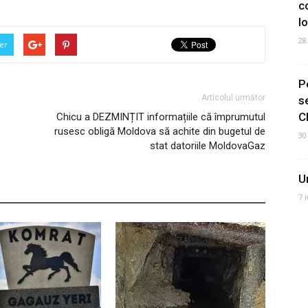
c
I
28
er
P
Articolul următor
s
C
Chicu a DEZMINȚIT informațiile că împrumutul
rusesc obligă Moldova să achite din bugetul de
30
stat datoriile MoldovaGaz
U
7 