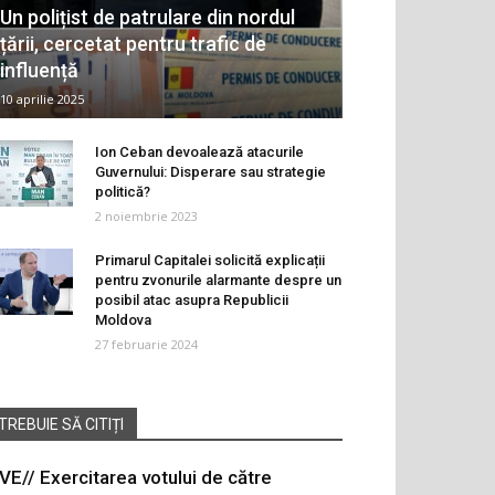
Un polițist de patrulare din nordul
țării, cercetat pentru trafic de
influență
10 aprilie 2025
Ion Ceban devoalează atacurile
Guvernului: Disperare sau strategie
politică?
2 noiembrie 2023
Primarul Capitalei solicită explicații
pentru zvonurile alarmante despre un
posibil atac asupra Republicii
Moldova
27 februarie 2024
TREBUIE SĂ CITIȚI
IVE// Exercitarea votului de către