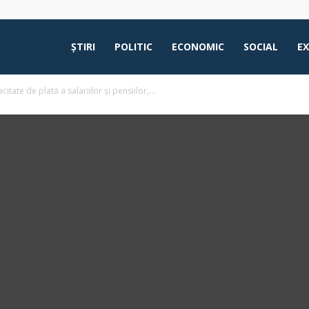
ŞTIRI
POLITIC
ECONOMIC
SOCIAL
E
tate de plată a salariilor și pensiilor,...