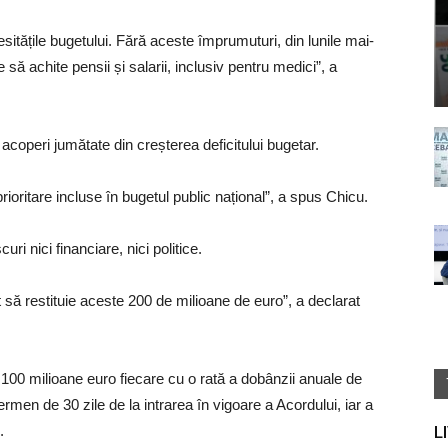
itățile bugetului. Fără aceste împrumuturi, din lunile mai-
să achite pensii și salarii, inclusiv pentru medici”, a
coperi jumătate din creșterea deficitului bugetar.
rioritare incluse în bugetul public național”, a spus Chicu.
ri nici financiare, nici politice.
ă restituie aceste 200 de milioane de euro”, a declarat
e 100 milioane euro fiecare cu o rată a dobânzii anuale de
men de 30 zile de la intrarea în vigoare a Acordului, iar a
.
L