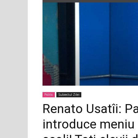
Politic
Subiectul Zilei
Renato Usatîi: Pa
introduce meniu 