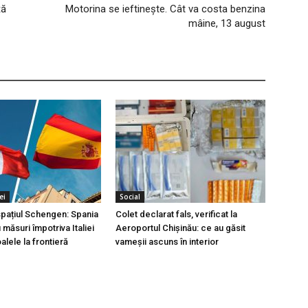
ță
Motorina se ieftinește. Cât va costa benzina
mâine, 13 august
ei
Social
 spațiul Schengen: Spania
Colet declarat fals, verificat la
măsuri împotriva Italiei
Aeroportul Chișinău: ce au găsit
lele la frontieră
vameșii ascuns în interior