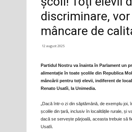
școli! Toți elevii 
discriminare, vo
mâncare de calit
12 august 2025
Partidul Nostru va înainta în Parlament un p
alimentație în toate școlile din Republica Mold
mâncării pentru toți elevii, indiferent de loca
Renato Usatîi, la Unimedia.
„Dacă într-o zi din săptămână, de exemplu joi, î
școlile din țară, inclusiv în localitățile rurale, 
dacă se servește pârjoală, aceasta trebuie să fie
Usatîi.