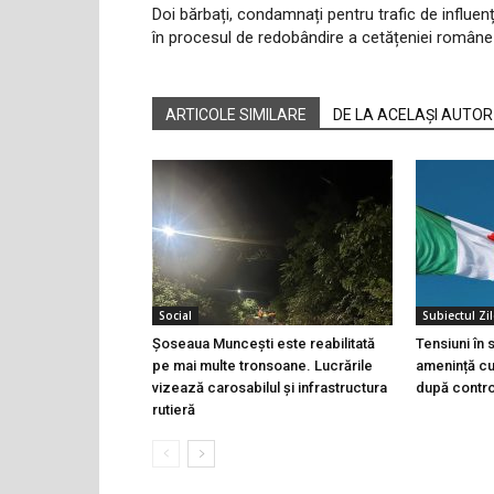
Doi bărbați, condamnați pentru trafic de influen
în procesul de redobândire a cetățeniei române
ARTICOLE SIMILARE
DE LA ACELAȘI AUTOR
Social
Subiectul Zil
Șoseaua Muncești este reabilitată
Tensiuni în
pe mai multe tronsoane. Lucrările
amenință cu 
vizează carosabilul și infrastructura
după controa
rutieră