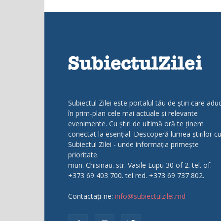
Subiectul Zilei este portalul tău de știri care adu
în prim-plan cele mai actuale și relevante
evenimente. Cu știri de ultimă oră te ținem
conectat la esențial. Descoperă lumea știrilor c
Subiectul Zilei - unde informația primește
prioritate.
mun. Chisinau. str. Vasile Lupu 30 of 2. tel. of.
+373 69 403 700. tel red. +373 69 737 802.
Contactați-ne:
info@subiectulzilei.md