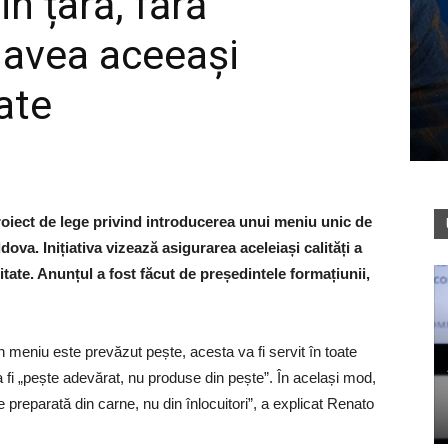
din țară, fără
r avea aceeași
ate
roiect de lege privind introducerea unui meniu unic de
ova. Inițiativa vizează asigurarea aceleiași calități a
litate. Anunțul a fost făcut de președintele formațiunii,
n meniu este prevăzut pește, acesta va fi servit în toate
și va fi „pește adevărat, nu produse din pește”. În același mod,
 preparată din carne, nu din înlocuitori”, a explicat Renato