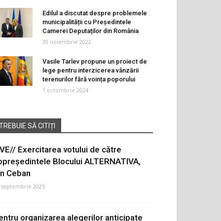
Edilul a discutat despre problemele
municipalității cu Președintele
Camerei Deputaților din România
20 noiembrie 2022
Vasile Tarlev propune un proiect de
lege pentru interzicerea vânzării
terenurilor fără voința poporului
1 octombrie 2024
TREBUIE SĂ CITIȚI
IVE// Exercitarea votului de către
opreședintele Blocului ALTERNATIVA,
on Ceban
 septembrie 2025
entru organizarea alegerilor anticipate