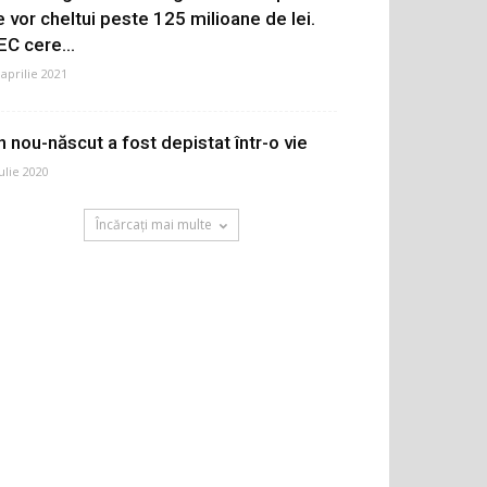
e vor cheltui peste 125 milioane de lei.
EC cere...
 aprilie 2021
n nou-născut a fost depistat într-o vie
iulie 2020
Încărcați mai multe