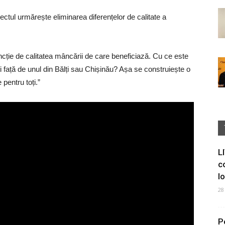
ectul urmărește eliminarea diferențelor de calitate a
:
uncție de calitatea mâncării de care beneficiază. Cu ce este
i față de unul din Bălți sau Chișinău? Așa se construiește o
pentru toți.”
L
c
I
28
P