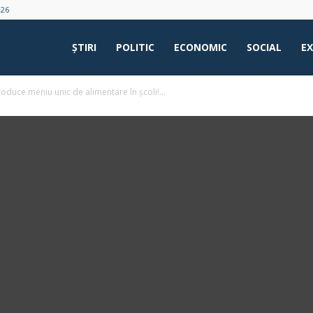
026
ŞTIRI
POLITIC
ECONOMIC
SOCIAL
E
roduce meniu unic de alimentare în școli!...