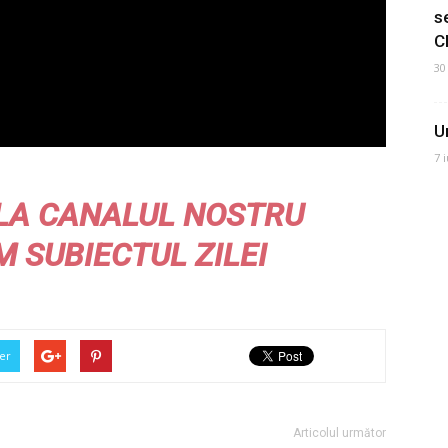
s
C
30
U
7 
LA CANALUL NOSTRU
M
SUBIECTUL ZILEI
er
Articolul următor