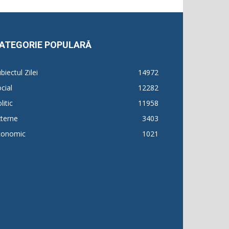
ATEGORIE POPULARĂ
biectul Zilei
14972
cial
12282
litic
11958
terne
3403
conomic
1021