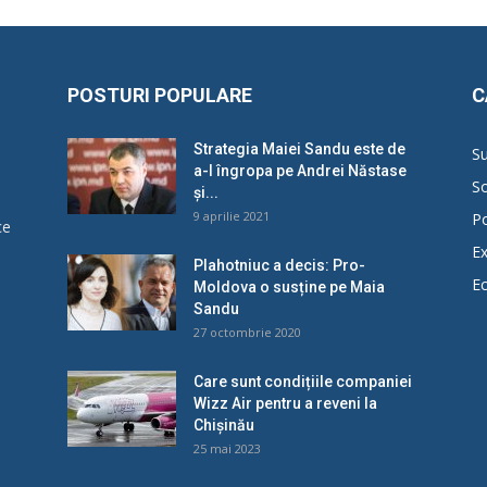
POSTURI POPULARE
C
Strategia Maiei Sandu este de
Su
a-l îngropa pe Andrei Năstase
So
și...
9 aprilie 2021
Po
ce
Ex
Plahotniuc a decis: Pro-
E
Moldova o susține pe Maia
u
Sandu
27 octombrie 2020
Care sunt condițiile companiei
Wizz Air pentru a reveni la
Chișinău
25 mai 2023