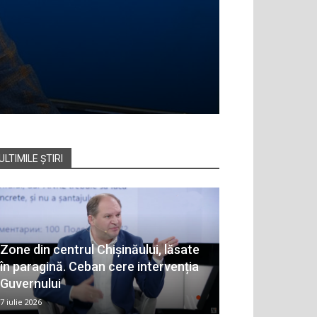
ULTIMILE ȘTIRI
Zone din centrul Chișinăului, lăsate
în paragină. Ceban cere intervenția
Guvernului
7 iulie 2026