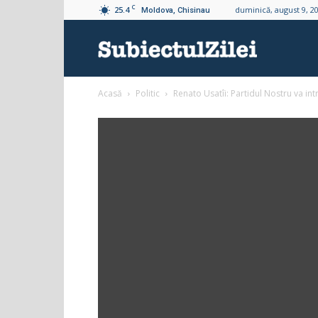
C
25.4
duminică, august 9, 2
Moldova, Chisinau
Subiectul
Acasă
Politic
Renato Usatîi: Partidul Nostru va int
Zilei