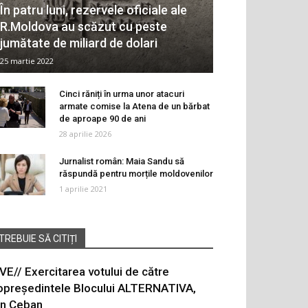
În patru luni, rezervele oficiale ale
R.Moldova au scăzut cu peste
jumătate de miliard de dolari
25 martie 2022
Cinci răniți în urma unor atacuri
armate comise la Atena de un bărbat
de aproape 90 de ani
28 aprilie 2026
Jurnalist român: Maia Sandu să
răspundă pentru morțile moldovenilor
1 aprilie 2021
TREBUIE SĂ CITIȚI
IVE// Exercitarea votului de către
opreședintele Blocului ALTERNATIVA,
on Ceban