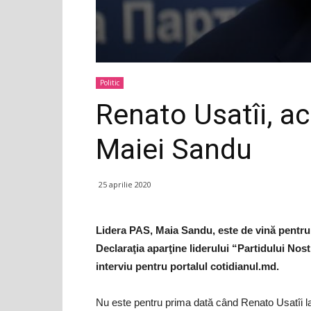
Politic
Renato Usatîi, a
Maiei Sandu
25 aprilie 2020
Lidera PAS, Maia Sandu, este de vină pentru
Declaraţia aparţine liderului “Partidului Nost
interviu pentru portalul cotidianul.md.
Nu este pentru prima dată când Renato Usatîi l