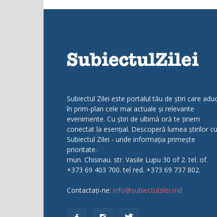
Subiectul Zilei este portalul tău de știri care adu
în prim-plan cele mai actuale și relevante
evenimente. Cu știri de ultimă oră te ținem
conectat la esențial. Descoperă lumea știrilor c
Subiectul Zilei - unde informația primește
prioritate.
mun. Chisinau. str. Vasile Lupu 30 of 2. tel. of.
+373 69 403 700. tel red. +373 69 737 802.
Contactați-ne:
info@subiectulzilei.md