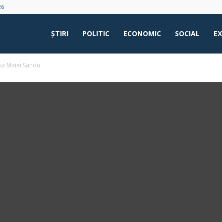
26
ŞTIRI
POLITIC
ECONOMIC
SOCIAL
E
esa Maiei Sandu