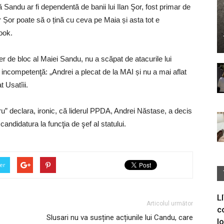
ă Sandu ar fi dependentă de banii lui Ilan Şor, fost primar de
 Șor poate să o țină cu ceva pe Maia și asta tot e
ook.
er de bloc al Maiei Sandu, nu a scăpat de atacurile lui
incompetenţă: „Andrei a plecat de la MAI și nu a mai aflat
t Usatîii.
tru” declara, ironic, că liderul PPDA, Andrei Năstase, a decis
andidatura la funcţia de şef al statului.
er
L
Articolul următor
c
Slusari nu va susține acțiunile lui Candu, care
I