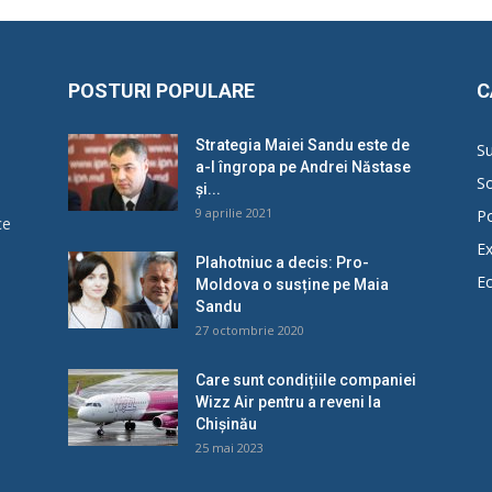
POSTURI POPULARE
C
Strategia Maiei Sandu este de
Su
a-l îngropa pe Andrei Năstase
So
și...
9 aprilie 2021
Po
ce
Ex
Plahotniuc a decis: Pro-
E
Moldova o susține pe Maia
u
Sandu
27 octombrie 2020
Care sunt condițiile companiei
Wizz Air pentru a reveni la
Chișinău
25 mai 2023