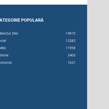
ATEGORIE POPULARĂ
biectul Zilei
14972
cial
12282
litic
11958
terne
3403
conomic
1021