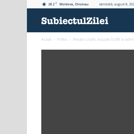
C
28.2
sâmbătă, august 8, 20
Moldova, Chisinau
Subiectul
Acasă
Politic
Renato Usatîi, acuzații DURE la adr
Zilei