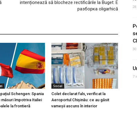
ă
intenționează să blocheze rectificările la Buget: E
28
разборка oligarhică
P
s
C
30
U
7 
ei
Social
 spațiul Schengen: Spania
Colet declarat fals, verificat la
măsuri împotriva Italiei
Aeroportul Chișinău: ce au găsit
lele la frontieră
vameșii ascuns în interior