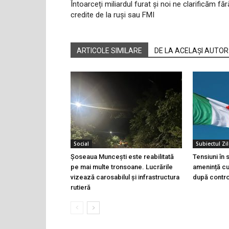
Întoarceți miliardul furat și noi ne clarificăm făr
credite de la ruși sau FMI
ARTICOLE SIMILARE
DE LA ACELAȘI AUTOR
Social
Subiectul Zil
Șoseaua Muncești este reabilitată
Tensiuni în
pe mai multe tronsoane. Lucrările
amenință cu 
vizează carosabilul și infrastructura
după controa
rutieră