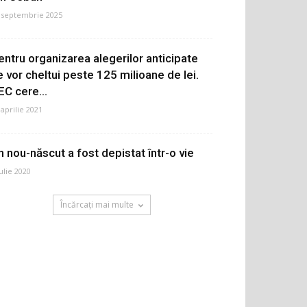
 septembrie 2025
entru organizarea alegerilor anticipate
e vor cheltui peste 125 milioane de lei.
EC cere...
 aprilie 2021
n nou-născut a fost depistat într-o vie
iulie 2020
Încărcați mai multe