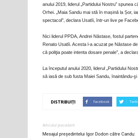
anului 2019, liderul „Partidului Nostru” spunea c
Orhei. „Maia Sandu mai stă în mașină la Șor, iar
spectacol”, declara Usatîi, într-un live pe Faceb
Nici liderul PPDA, Andrei Năstase, fostul parten
Renato Usatîi. Acesta l-a acuzat pe Năstase de 
că poliţia poate intenta dosare penale”, a declara
La începutul anului 2020, liderul „Partidului Nos
să iasă de sub fusta Maiei Sandu, înaintându-şi c
DISTRIBUIȚI
Facebook
Twitt
Articolul precedent
Mesajul președintelui Igor Dodon către Candu: