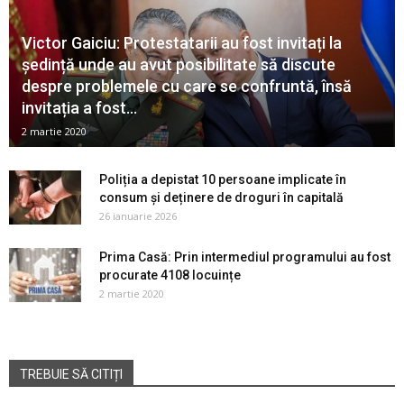
Victor Gaiciu: Protestatarii au fost invitați la
ședință unde au avut posibilitate să discute
despre problemele cu care se confruntă, însă
invitația a fost...
2 martie 2020
Poliția a depistat 10 persoane implicate în
consum și deținere de droguri în capitală
26 ianuarie 2026
Prima Casă: Prin intermediul programului au fost
procurate 4108 locuințe
2 martie 2020
TREBUIE SĂ CITIȚI