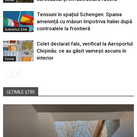
Social
Tensiuni în spațiul Schengen: Spania
amenință cu măsuri împotriva Italiei după
controalele la frontieră
Subiectul Zilei
Colet declarat fals, verificat la Aeroportul
Chișinău: ce au găsit vameșii ascuns în
interior
Social
ULTIMILE ȘTIRI