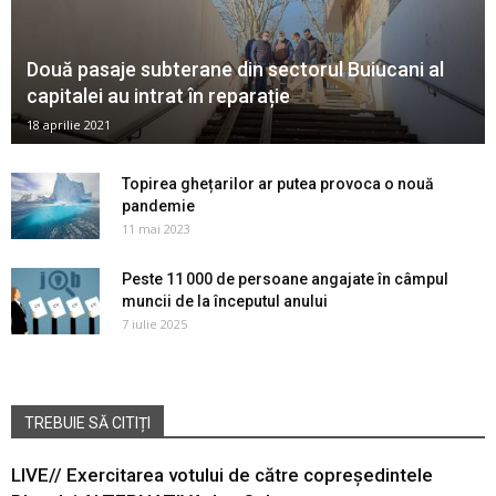
Două pasaje subterane din sectorul Buiucani al
capitalei au intrat în reparație
18 aprilie 2021
Topirea ghețarilor ar putea provoca o nouă
pandemie
11 mai 2023
Peste 11 000 de persoane angajate în câmpul
muncii de la începutul anului
7 iulie 2025
TREBUIE SĂ CITIȚI
LIVE// Exercitarea votului de către copreședintele