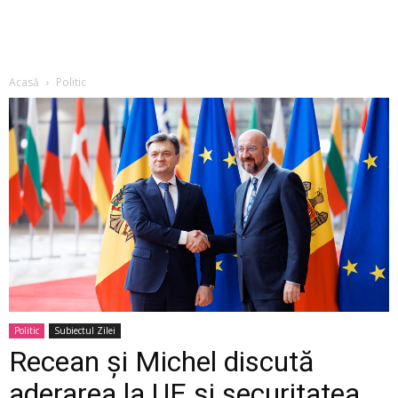
Acasă
Politic
Politic
Subiectul Zilei
Recean și Michel discută
aderarea la UE și securitatea