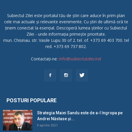
Subiectul Zilei este portalul tău de știri care aduce în prim-plan
cele mai actuale și relevante evenimente. Cu știri de ultimă oră te
ținem conectat la esențial. Descoperă lumea știrilor cu Subiectul
Zilei - unde informația primește prioritate.
mun. Chisinau. str. Vasile Lupu 30 of 2. tel. of. +373 69 403 700. tel
red. +373 69 737 802.
Contactați-ne:
info@subiectulzilei.md
POSTURI POPULARE
Strategia Maiei Sandu este de a-l îngropa pe
Andrei Năstase și...
9 aprilie 2021