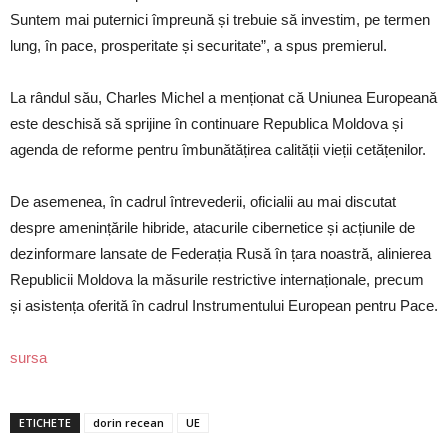
Suntem mai puternici împreună și trebuie să investim, pe termen
lung, în pace, prosperitate și securitate”, a spus premierul.
La rândul său, Charles Michel a menționat că Uniunea Europeană
este deschisă să sprijine în continuare Republica Moldova și
agenda de reforme pentru îmbunătățirea calității vieții cetățenilor.
De asemenea, în cadrul întrevederii, oficialii au mai discutat
despre amenințările hibride, atacurile cibernetice și acțiunile de
dezinformare lansate de Federația Rusă în țara noastră, alinierea
Republicii Moldova la măsurile restrictive internaționale, precum
și asistența oferită în cadrul Instrumentului European pentru Pace.
sursa
ETICHETE
dorin recean
UE