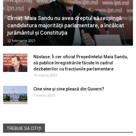
Cîrnaț: Maia Sandu nu avea dreptul să respingă
candidatura majorităţii parlamentare, a încălcat
jurământul şi Constituţia
12 februarie 2021
Năstase: Îi cer oficial Președintelui Maia Sandu,
să publice înregistrările făcute în cadrul
dezbaterilor cu fracțiunile parlamentare
19 martie 2021
Cine vine și cine pleacă din Guvern?
7 martie 2023
TREBUIE SĂ CITIȚI