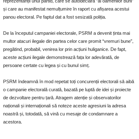
reprezentanții unui partid, care se autodeclară “al oamenilor buni”
și care au manifestat nemulțumire în raport cu afișarea acestui
panou electoral. Pe faptul dat a fost sesizată poliția.
De la începutul campaniei electorale, PSRM a devenit ținta mai
multor atacuri ilegale din partea celor care promit “vremuri bune”,
pregătind, probabil, venirea lor prin acțiuni huliganice. De fapt,
aceste acțiuni ilegale demonstrează fața lor adevărată, de
persoane certate cu legea și cu bunul simț.
PSRM îndeamnă în mod repetat toți concurenții electorali să aibă
o campanie electorală curată, bazată pe luptă de idei și proiecte
de dezvoltare pentru țară. Atragem atenție și observatorilor
naționali și internaționali să noteze aceste agresiuni la adresa
noastră și, totodată, să vină cu mesaje de condamnare a
acestora.