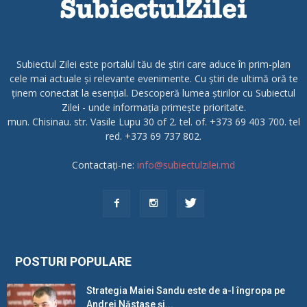
Subiectul Zilei este portalul tău de știri care aduce în prim-plan
cele mai actuale și relevante evenimente. Cu știri de ultimă oră te
ținem conectat la esențial. Descoperă lumea știrilor cu Subiectul
Zilei - unde informația primește prioritate.
mun. Chisinau. str. Vasile Lupu 30 of 2. tel. of. +373 69 403 700. tel
red. +373 69 737 802.
Contactați-ne:
info@subiectulzilei.md
POSTURI POPULARE
Strategia Maiei Sandu este de a-l îngropa pe
Andrei Năstase și...