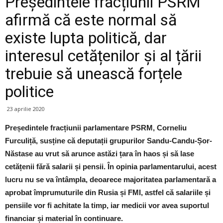
Președintele fracțiunii PSRM
afirmă că este normal să
existe lupta politică, dar
interesul cetățenilor și al țării
trebuie să unească forțele
politice
23 aprilie 2020
Președintele fracțiunii parlamentare PSRM, Corneliu
Furculiță, susține că deputații grupurilor Sandu-Candu-Șor-
Năstase au vrut să arunce astăzi țara în haos și să lase
cetățenii fără salarii și pensii. În opinia parlamentarului, acest
lucru nu se va întâmpla, deoarece majoritatea parlamentară a
aprobat împrumuturile din Rusia și FMI, astfel că salariile și
pensiile vor fi achitate la timp, iar medicii vor avea suportul
financiar și material în continuare.