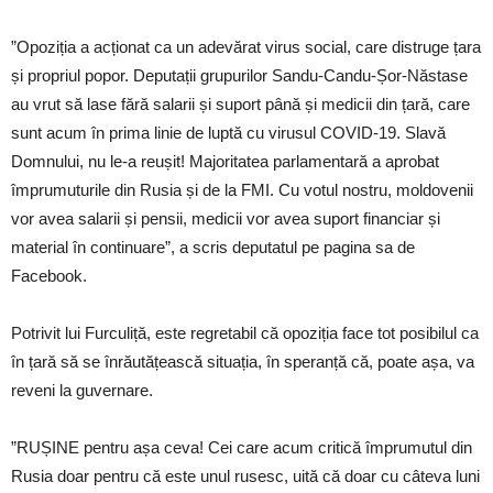
”Opoziția a acționat ca un adevărat virus social, care distruge țara
și propriul popor. Deputații grupurilor Sandu-Candu-Șor-Năstase
au vrut să lase fără salarii și suport până și medicii din țară, care
sunt acum în prima linie de luptă cu virusul COVID-19. Slavă
Domnului, nu le-a reușit! Majoritatea parlamentară a aprobat
împrumuturile din Rusia și de la FMI. Cu votul nostru, moldovenii
vor avea salarii și pensii, medicii vor avea suport financiar și
material în continuare”, a scris deputatul pe pagina sa de
Facebook.
Potrivit lui Furculiță, este regretabil că opoziția face tot posibilul ca
în țară să se înrăutățească situația, în speranță că, poate așa, va
reveni la guvernare.
”RUȘINE pentru așa ceva! Cei care acum critică împrumutul din
Rusia doar pentru că este unul rusesc, uită că doar cu câteva luni