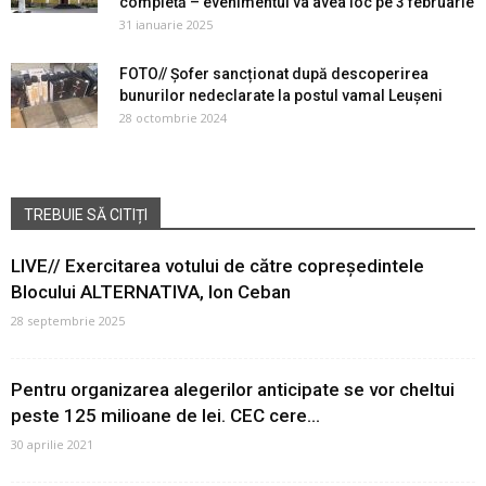
completă – evenimentul va avea loc pe 3 februarie
31 ianuarie 2025
FOTO// Șofer sancționat după descoperirea
bunurilor nedeclarate la postul vamal Leușeni
28 octombrie 2024
TREBUIE SĂ CITIȚI
LIVE// Exercitarea votului de către copreședintele
Blocului ALTERNATIVA, Ion Ceban
28 septembrie 2025
Pentru organizarea alegerilor anticipate se vor cheltui
peste 125 milioane de lei. CEC cere...
30 aprilie 2021