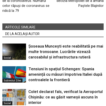
de la coronoavirus. Numărul
decizia Mitropoliei de a amâna
celor răpuși de coronavirus se
Paștele Blajinilor
ridică la 79
ARTICOLE SIMILARE
DE LA ACELAȘI AUTOR
Șoseaua Muncești este reabilitată pe mai
multe tronsoane. Lucrările vizează
carosabilul și infrastructura rutieră
Social
Tensiuni în spațiul Schengen: Spania
amenință cu măsuri împotriva Italiei după
controalele la frontieră
Subiectul Zilei
Colet declarat fals, verificat la Aeroportul
Chișinău: ce au găsit vameșii ascuns în
interior
Social