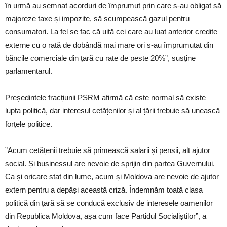
în urmă au semnat acorduri de împrumut prin care s-au obligat să
majoreze taxe și impozite, să scumpească gazul pentru
consumatori. La fel se fac că uită cei care au luat anterior credite
externe cu o rată de dobândă mai mare ori s-au împrumutat din
băncile comerciale din țară cu rate de peste 20%”, susține
parlamentarul.
Președintele fracțiunii PSRM afirmă că este normal să existe
lupta politică, dar interesul cetățenilor și al țării trebuie să unească
forțele politice.
”Acum cetățenii trebuie să primească salarii și pensii, alt ajutor
social. Și businessul are nevoie de sprijin din partea Guvernului.
Ca și oricare stat din lume, acum și Moldova are nevoie de ajutor
extern pentru a depăși această criză. Îndemnăm toată clasa
politică din țară să se conducă exclusiv de interesele oamenilor
din Republica Moldova, așa cum face Partidul Socialiștilor”, a