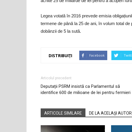
achite 25 de miliarde de lei pentru a acoperi furt
Legea votată în 2016 prevede emisia obligațiunilo
termene de până la 25 de ani, în volum total de p
dobânzii de 5 la sută.
DISTRIBUIȚI
Facebook
Twitt
Articolul precedent
Deputații PSRM insistă ca Parlamentul să
identifice 600 de milioane de lei pentru fermieri
ARTICOLE SIMILARE
DE LA ACELAȘI AUTOR