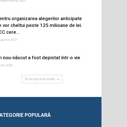
 septembrie 2025
entru organizarea alegerilor anticipate
e vor cheltui peste 125 milioane de lei.
EC cere...
 aprilie 2021
n nou-născut a fost depistat într-o vie
iulie 2020
Încărcați mai multe
ATEGORIE POPULARĂ