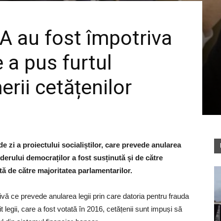
A au fost împotriva
e a pus furtul
erii cetățenilor
e zi a proiectului socialiștilor, care prevede anularea
liderului democraților a fost susținută și de către
ă de către majoritatea parlamentarilor.
ivă ce prevede anularea legii prin care datoria pentru frauda
t legii, care a fost votată în 2016, cetățenii sunt impuși să