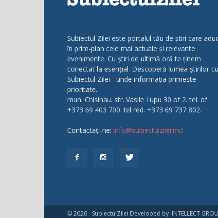
Subiectul Zilei este portalul tău de știri care adu
în prim-plan cele mai actuale și relevante
evenimente. Cu știri de ultimă oră te ținem
conectat la esențial. Descoperă lumea știrilor c
Subiectul Zilei - unde informația primește
prioritate.
mun. Chisinau. str. Vasile Lupu 30 of 2. tel. of.
+373 69 403 700. tel red. +373 69 737 802.
Contactați-ne:
info@subiectulzilei.md
© 2026 - SubiectulZilei Developed by INTELLECT GRO