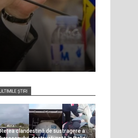
ULTIMILE ȘTIRI
Rețea clandestină de sustragere a