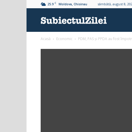
C
25.9
sâmbătă, august 8, 20
Moldova, Chisinau
Subiectul
Acasă
Economic
PDM, PAS și PPDA au fost împotriva
Zilei