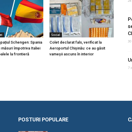
28
P
s
C
ei
Social
30
 spațiul Schengen: Spania
Colet declarat fals, verificat la
măsuri împotriva Italiei
Aeroportul Chișinău: ce au găsit
lele la frontieră
vameșii ascuns în interior
U
7 
POSTURI POPULARE
C