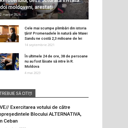
kerosenului, destructurată în Italia:
doi moldoveni, arestați
2 martie 2026
Cele mai scumpe plimbări din istoria
țării! Promenadele în natură ale Maiei
Sandu ne costă 2,3 milioane de lei
14 septembrie 2021
În ultimele 24 de ore, 38 de persoane
nu au fost lăsate să intre în R.
Moldova
4 mai 2023
TREBUIE SĂ CITIȚI
IVE// Exercitarea votului de către
opreședintele Blocului ALTERNATIVA,
on Ceban