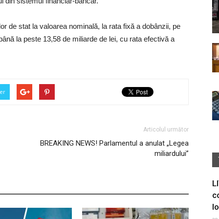
ul din sistemul financiar-bancar.
r de stat la valoarea nominală, la rata fixă a dobânzii, pe
ână la peste 13,58 de miliarde de lei, cu rata efectivă a
er
Articolul următor
BREAKING NEWS! Parlamentul a anulat „Legea
miliardului”
L
c
I