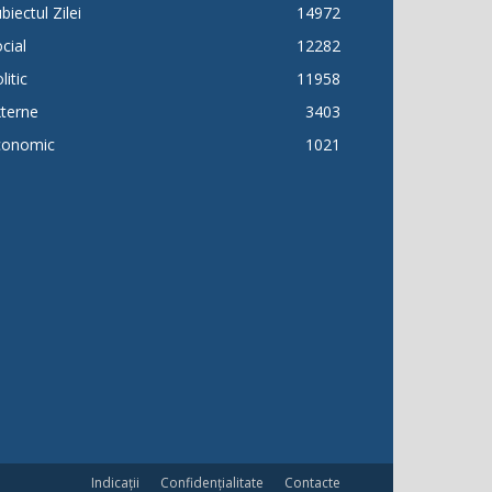
biectul Zilei
14972
cial
12282
litic
11958
terne
3403
conomic
1021
Indicații
Confidențialitate
Contacte