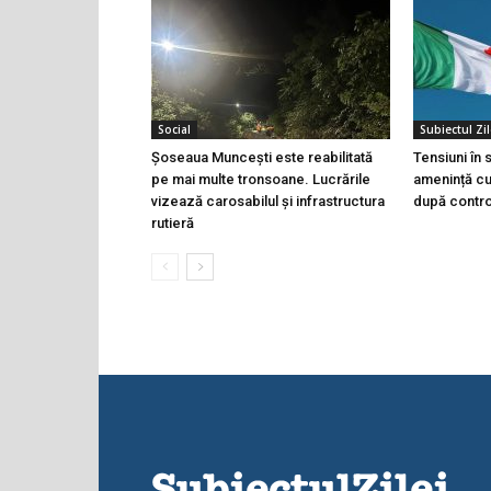
Social
Subiectul Zil
Șoseaua Muncești este reabilitată
Tensiuni în
pe mai multe tronsoane. Lucrările
amenință cu 
vizează carosabilul și infrastructura
după controa
rutieră