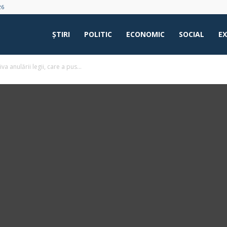
26
ŞTIRI
POLITIC
ECONOMIC
SOCIAL
E
 anulării legii, care a pus...