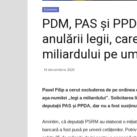
Economic
PDM, PAS și PPD
anulării legii, car
miliardului pe um
16 decembrie 2020
Pavel Filip a cerut excluderea de pe ordinea d
așa-numitei „legi a miliardului”. Solicitarea 
deputații PAS și PPDA, dar nu a fost susținut
Amintim, că deputații PSRM au elaborat o inițiat
bancară a fost pusă pe umerii cetățenilor. Potrivi