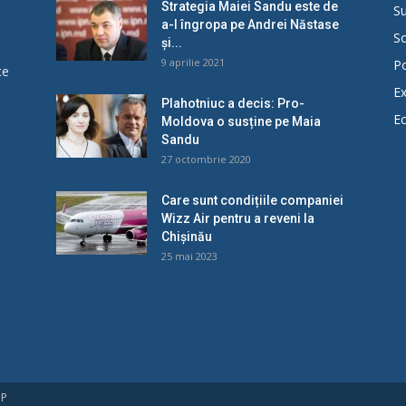
Strategia Maiei Sandu este de
Su
a-l îngropa pe Andrei Năstase
So
și...
9 aprilie 2021
Po
ce
Ex
Plahotniuc a decis: Pro-
E
Moldova o susține pe Maia
u
Sandu
27 octombrie 2020
Care sunt condițiile companiei
Wizz Air pentru a reveni la
Chișinău
25 mai 2023
UP