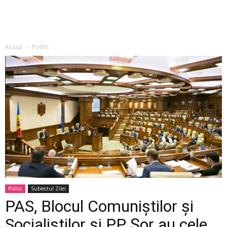
Acasă
Politic
Politic
Subiectul Zilei
PAS, Blocul Comuniștilor și
Socialiștilor și PP Șor au cele