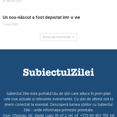
30 aprilie 2021
Un nou-născut a fost depistat într-o vie
7 iulie 2020
Încărcați mai multe
Subiectul Zilei este portalul tău de știri care aduce în prim-plan
cele mai actuale și relevante evenimente. Cu știri de ultimă oră te
ținem conectat la esențial. Descoperă lumea știrilor cu Subiectul
Zilei - unde informația primește prioritate.
mun. Chisinau. str. Vasile Lupu 30 of 2. tel. of. +373 69 403 700. tel