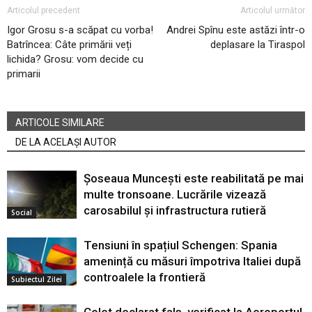
Articolul precedent
Articolul următor
Igor Grosu s-a scăpat cu vorba!
Andrei Spînu este astăzi într-o
Batrîncea: Câte primării veți
deplasare la Tiraspol
lichida? Grosu: vom decide cu
primarii
ARTICOLE SIMILARE
DE LA ACELAȘI AUTOR
Șoseaua Muncești este reabilitată pe mai
multe tronsoane. Lucrările vizează
carosabilul și infrastructura rutieră
Social
Tensiuni în spațiul Schengen: Spania
amenință cu măsuri împotriva Italiei după
controalele la frontieră
Subiectul Zilei
Colet declarat fals, verificat la Aeroportul