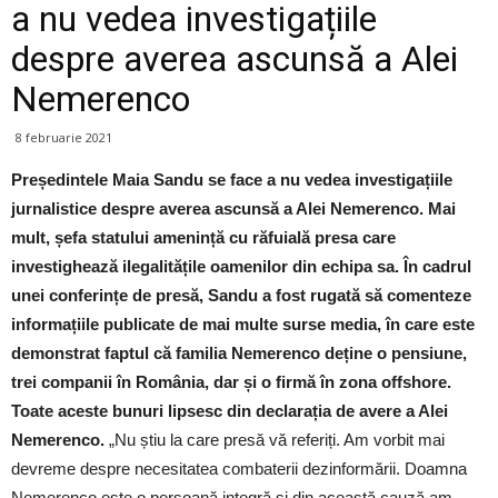
a nu vedea investigațiile
despre averea ascunsă a Alei
Nemerenco
8 februarie 2021
Președintele Maia Sandu se face a nu vedea investigațiile
jurnalistice despre averea ascunsă a Alei Nemerenco. Mai
mult, șefa statului amenință cu răfuială presa care
investighează ilegalitățile oamenilor din echipa sa. În cadrul
unei conferințe de presă, Sandu a fost rugată să comenteze
informațiile publicate de mai multe surse media, în care este
demonstrat faptul că familia Nemerenco deține o pensiune,
trei companii în România, dar și o firmă în zona offshore.
Toate aceste bunuri lipsesc din declarația de avere a Alei
Nemerenco.
„Nu știu la care presă vă referiți. Am vorbit mai
devreme despre necesitatea combaterii dezinformării. Doamna
Nemerenco este o persoană integră și din această cauză am