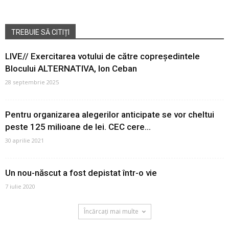
TREBUIE SĂ CITIȚI
LIVE// Exercitarea votului de către copreședintele
Blocului ALTERNATIVA, Ion Ceban
28 septembrie 2025
Pentru organizarea alegerilor anticipate se vor cheltui
peste 125 milioane de lei. CEC cere...
30 aprilie 2021
Un nou-născut a fost depistat într-o vie
7 iulie 2020
Încărcați mai multe