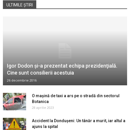
ULTIMILE ȘTIRI
Igor Dodon şi-a prezentat echipa prezidenţială.
Cine sunt consilierii acestuia
26 decembrie 2016
O mașină de taxi a ars pe o stradă din sectorul
Botanica
28 aprilie 2023
Accident la Dondușeni: Un tânăr a murit, iar altul a
ajuns la spital