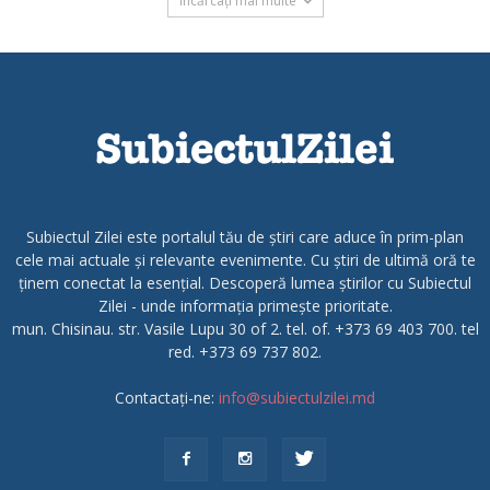
Încărcați mai multe
Subiectul Zilei este portalul tău de știri care aduce în prim-plan
cele mai actuale și relevante evenimente. Cu știri de ultimă oră te
ținem conectat la esențial. Descoperă lumea știrilor cu Subiectul
Zilei - unde informația primește prioritate.
mun. Chisinau. str. Vasile Lupu 30 of 2. tel. of. +373 69 403 700. tel
red. +373 69 737 802.
Contactați-ne:
info@subiectulzilei.md