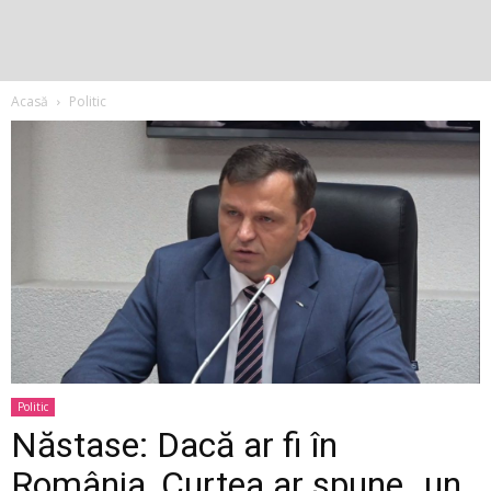
Acasă
Politic
Politic
Năstase: Dacă ar fi în
România, Curtea ar spune „un