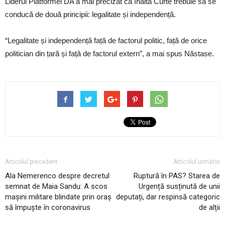
Liderul Platformei DA a mai precizat că Înalta Curte trebuie să se
conducă de două principii: legalitate și independență.
“Legalitate și independență față de factorul politic, față de orice
politician din țară și față de factorul extern”, a mai spus Năstase.
Articolul precedent
Articolul următor
Ala Nemerenco despre decretul
Ruptură în PAS? Starea de
semnat de Maia Sandu: A scos
Urgență susținută de unii
mașini militare blindate prin oraș
deputați, dar respinsă categoric
să împuște în coronavirus
de alții