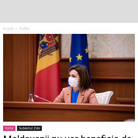
Acasă
Politic
Politic
Subiectul Zilei