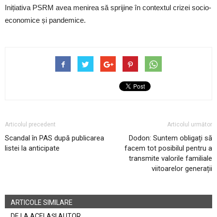
Inițiativa PSRM avea menirea să sprijine în contextul crizei socio-
economice și pandemice.
Articolul precedent
Articolul următor
Scandal în PAS după publicarea
Dodon: Suntem obligați să
listei la anticipate
facem tot posibilul pentru a
transmite valorile familiale
viitoarelor generații
ARTICOLE SIMILARE
DE LA ACELAȘI AUTOR