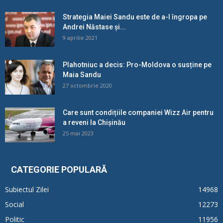
Strategia Maiei Sandu este de a-l îngropa pe
Andrei Năstase și...
9 aprilie 2021
Plahotniuc a decis: Pro-Moldova o susține pe
Maia Sandu
27 octombrie 2020
Care sunt condițiile companiei Wizz Air pentru
a reveni la Chișinău
25 mai 2023
CATEGORIE POPULARĂ
Subiectul Zilei
14968
Social
12273
Politic
11956