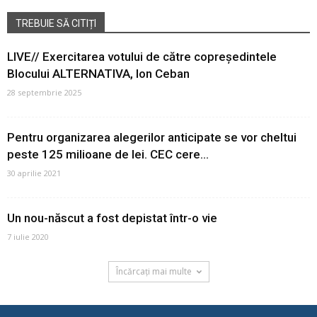
TREBUIE SĂ CITIȚI
LIVE// Exercitarea votului de către copreședintele
Blocului ALTERNATIVA, Ion Ceban
28 septembrie 2025
Pentru organizarea alegerilor anticipate se vor cheltui
peste 125 milioane de lei. CEC cere...
30 aprilie 2021
Un nou-născut a fost depistat într-o vie
7 iulie 2020
Încărcați mai multe