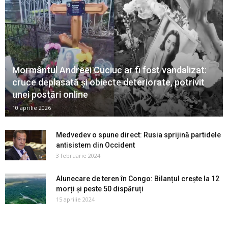
Mormântul Andreei Cuciuc ar fi fost vandalizat:
cruce deplasată și obiecte deteriorate, potrivit
unei postări online
10 aprilie 2026
Medvedev o spune direct: Rusia sprijină partidele
antisistem din Occident
3 februarie 2024
Alunecare de teren în Congo: Bilanțul crește la 12
morți și peste 50 dispăruți
15 aprilie 2024