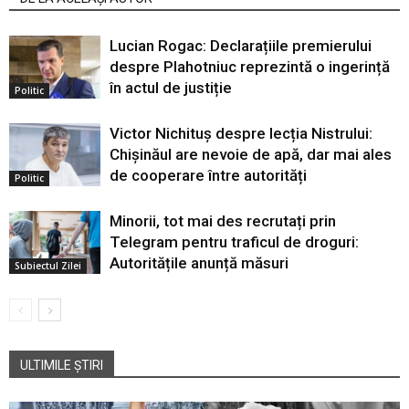
Lucian Rogac: Declarațiile premierului
despre Plahotniuc reprezintă o ingerință
în actul de justiție
Politic
Victor Nichituș despre lecția Nistrului:
Chișinăul are nevoie de apă, dar mai ales
de cooperare între autorități
Politic
Minorii, tot mai des recrutați prin
Telegram pentru traficul de droguri:
Autoritățile anunță măsuri
Subiectul Zilei
ULTIMILE ȘTIRI