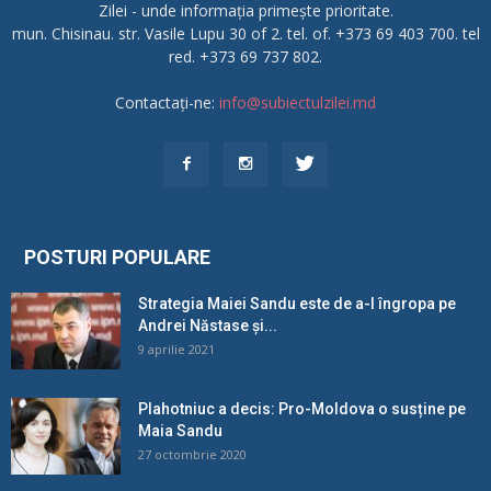
Zilei - unde informația primește prioritate.
mun. Chisinau. str. Vasile Lupu 30 of 2. tel. of. +373 69 403 700. tel
red. +373 69 737 802.
Contactați-ne:
info@subiectulzilei.md
POSTURI POPULARE
Strategia Maiei Sandu este de a-l îngropa pe
Andrei Năstase și...
9 aprilie 2021
Plahotniuc a decis: Pro-Moldova o susține pe
Maia Sandu
27 octombrie 2020