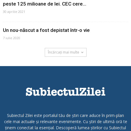
peste 125 milioane de lei. CEC cere...
30 aprilie 2021
Un nou-născut a fost depistat într-o vie
7 iulie 2020
Încărcați mai multe
Subiectul Zilei este portalul tău de știri care aduce în prim-plan
cele mai actuale și relevante evenimente. Cu știri de ultimă oră te
ținem conectat la esențial. Descoperă lumea știrilor cu Subiectul