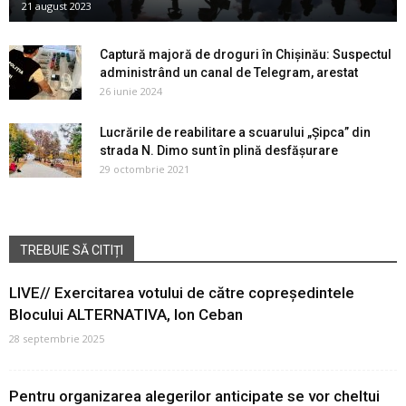
21 august 2023
Captură majoră de droguri în Chișinău: Suspectul
administrând un canal de Telegram, arestat
26 iunie 2024
Lucrările de reabilitare a scuarului „Şipca” din
strada N. Dimo sunt în plină desfășurare
29 octombrie 2021
TREBUIE SĂ CITIȚI
LIVE// Exercitarea votului de către copreședintele
Blocului ALTERNATIVA, Ion Ceban
28 septembrie 2025
Pentru organizarea alegerilor anticipate se vor cheltui