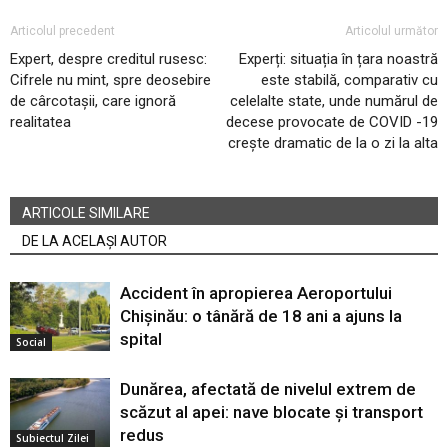
Articolul precedent
Articolul următor
Expert, despre creditul rusesc:
Experți: situația în țara noastră
Cifrele nu mint, spre deosebire
este stabilă, comparativ cu
de cârcotașii, care ignoră
celelalte state, unde numărul de
realitatea
decese provocate de COVID -19
crește dramatic de la o zi la alta
ARTICOLE SIMILARE
DE LA ACELAȘI AUTOR
Accident în apropierea Aeroportului
Chișinău: o tânără de 18 ani a ajuns la
spital
Social
Dunărea, afectată de nivelul extrem de
scăzut al apei: nave blocate și transport
redus
Subiectul Zilei