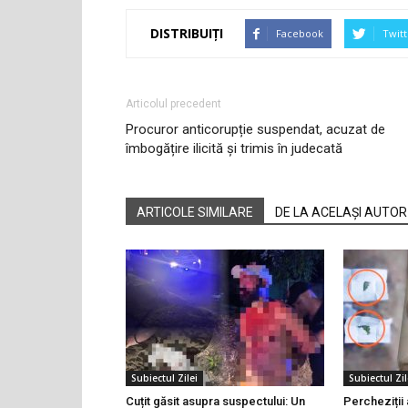
DISTRIBUIȚI
Facebook
Twitt
Articolul precedent
Procuror anticorupție suspendat, acuzat de
îmbogățire ilicită și trimis în judecată
ARTICOLE SIMILARE
DE LA ACELAȘI AUTOR
Subiectul Zilei
Subiectul Zil
Cuțit găsit asupra suspectului: Un
Percheziții 