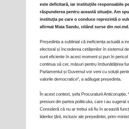
este deficitară, iar instituțiile responsabile
răspunderea pentru această situație. Am spus
instituția pe care o conduce reprezintă o vul
afirmat Maia Sandu, citând surse din noi.md
Președinta a subliniat că ineficiența actuală a ins
electoral și încrederea cetățenilor în sistemul d
sunt eficiente în acest moment și pun în pericol 
continua să cer, măsuri pentru îmbunătățirea funcț
Parlamentul și Guvernul vor veni cu soluții pentru
valorile democratice”, a adăugat președinta.
În acest context, șefa Procuraturii Anticorupție, 
presiuni din partea politicului, care i-au sugerat
Consideră că nu ar trebui să fiu în această funcț
liderilor țării, inclusiv ale președintei, prim-mini