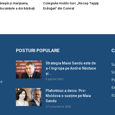
ânepă și marijuana,
Colegiului moldo-turc „Recep Tayyip
 locuințele a doi bărbați
Erdoğan” din Comrat
POSTURI POPULARE
C
Strategia Maiei Sandu este de
Su
a-l îngropa pe Andrei Năstase
So
și...
9 aprilie 2021
Po
ce
Ex
Plahotniuc a decis: Pro-
E
Moldova o susține pe Maia
u
Sandu
27 octombrie 2020