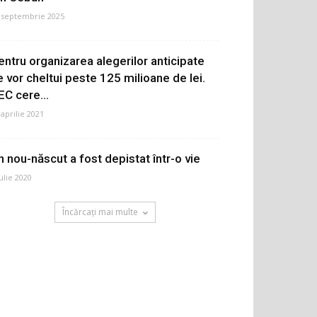
 septembrie 2025
entru organizarea alegerilor anticipate
e vor cheltui peste 125 milioane de lei.
EC cere...
 aprilie 2021
n nou-născut a fost depistat într-o vie
iulie 2020
Încărcați mai multe