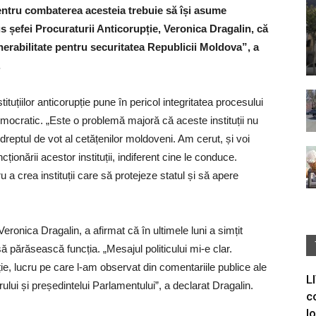
 pentru combaterea acesteia trebuie să își asume
 șefei Procuraturii Anticorupție, Veronica Dragalin, că
nerabilitate pentru securitatea Republicii Moldova”, a
.
tituțiilor anticorupție pune în pericol integritatea procesului
emocratic. „Este o problemă majoră că aceste instituții nu
dreptul de vot al cetățenilor moldoveni. Am cerut, și voi
ionării acestor instituții, indiferent cine le conduce.
 a crea instituții care să protejeze statul și să apere
Veronica Dragalin, a afirmat că în ultimele luni a simțit
 să părăsească funcția. „Mesajul politicului mi-e clar.
ie, lucru pe care l-am observat din comentariile publice ale
L
strului și președintelui Parlamentului”, a declarat Dragalin.
c
I