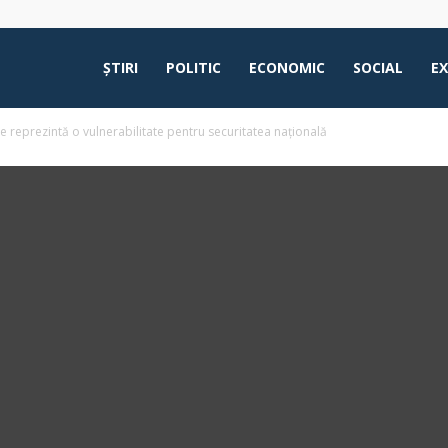
ŞTIRI
POLITIC
ECONOMIC
SOCIAL
E
 reprezintă o vulnerabilitate pentru securitatea națională