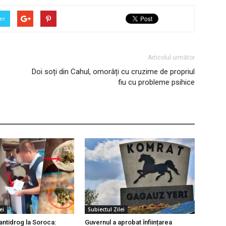
er
Articolul următor
Doi soți din Cahul, omorâți cu cruzime de propriul
fiu cu probleme psihice
ei
Subiectul Zilei
antidrog la Soroca:
Guvernul a aprobat înființarea