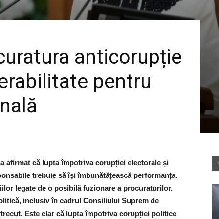
uratura anticorupție
erabilitate pentru
onală
 afirmat că lupta împotriva corupției electorale și
responsabile trebuie să își îmbunătățească performanța.
iilor legate de o posibilă fuzionare a procuraturilor.
litică, inclusiv în cadrul Consiliului Suprem de
trecut. Este clar că lupta împotriva corupției politice