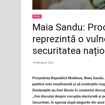
Politic
Maia Sandu: Proc
reprezintă o vuln
securitatea nați
4 februarie 2025
Președinta Republicii Moldova, Maia Sandu, a
politice este insuficientă și că instituțiile 
Declarațiile au fost făcute în contextul discuț
„Am discutat despre corupția electorală și po
Securitate, în special după alegerile din anul 