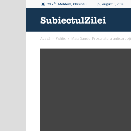
C
29.2
joi, august 6, 2026
Moldova, Chisinau
Subiectul
Acasă
Politic
Maia Sandu: Procuratura anticorupție
Zilei