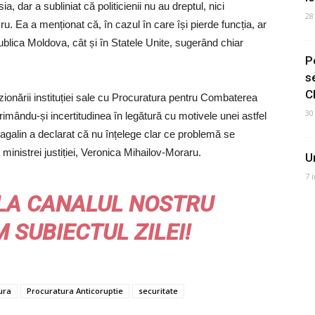
, dar a subliniat că politicienii nu au dreptul, nici
28
ucru. Ea a menționat că, în cazul în care își pierde funcția, ar
ublica Moldova, cât și în Statele Unite, sugerând chiar
P
s
C
zionării instituției sale cu Procuratura pentru Combaterea
30
imându-și incertitudinea în legătură cu motivele unei astfel
ragalin a declarat că nu înțelege clar ce problemă se
ministrei justiției, Veronica Mihailov-Moraru.
U
7 
LA CANALUL NOSTRU
M
SUBIECTUL ZILEI!
ura
Procuratura Anticoruptie
securitate