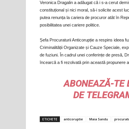
Veronica Dragalin a adăugat că i s-a cerut demisia
constituțional și nici moral, să-i solicite acest l
putea renunța la cariera de procuror atât în Rep
posibilitatea unei cariere politice.
Șefa Procuraturii Anticorupție a respins ideea fu
Criminalității Organizate și Cauze Speciale, expr
de fuziuni. În cadrul unei conferințe de presă, D
încearcă a fi rezolvată prin această propunere a 
ABONEAZĂ-TE 
DE
TELEGRA
ETICHETE
anticoruptie
Maia Sandu
procurat