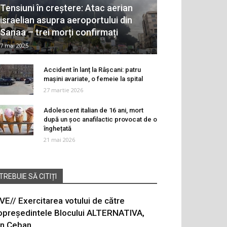
Tensiuni în creștere: Atac aerian
israelian asupra aeroportului din
Sanaa – trei morți confirmați
7 mai 2025
Accident în lanț la Râșcani: patru
mașini avariate, o femeie la spital
27 martie 2026
Adolescent italian de 16 ani, mort
după un șoc anafilactic provocat de o
înghețată
21 mai 2026
TREBUIE SĂ CITIȚI
IVE// Exercitarea votului de către
opreședintele Blocului ALTERNATIVA,
on Ceban