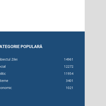
ATEGORIE POPULARĂ
biectul Zilei
14961
cial
12272
litic
11954
terne
3401
conomic
1021