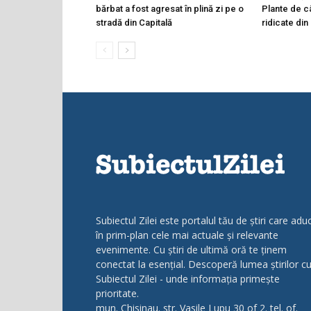
bărbat a fost agresat în plină zi pe o
Plante de c
stradă din Capitală
ridicate din
Subiectul Zilei este portalul tău de știri care adu
în prim-plan cele mai actuale și relevante
evenimente. Cu știri de ultimă oră te ținem
conectat la esențial. Descoperă lumea știrilor c
Subiectul Zilei - unde informația primește
prioritate.
mun. Chisinau. str. Vasile Lupu 30 of 2. tel. of.