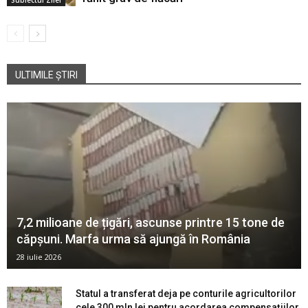
Subiectul Zilei
ULTIMILE ȘTIRI
7,2 milioane de țigări, ascunse printre 15 tone de
căpșuni. Marfa urma să ajungă în România
28 iulie 2026
Statul a transferat deja pe conturile agricultorilor
cele 300 mln lei pentru acordarea compensațiilor