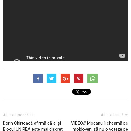
Articolul precedent
Articolul următor
Dorin Chirtoacă afirmă că el și
VIDEO// Mocanu îi cheamă pe
Blocul UNIREA este mai discret
moldoveni să nu o voteze pe