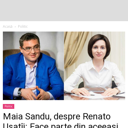
Acasă
Politic
Politic
Maia Sandu, despre Renato
Usatîi: Face parte din aceeași