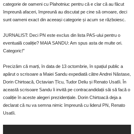
categorie de oameni cu Plahotniuc pentru că e clar că au făcut
împreună afaceri, împreună au discutat pe cine să omoare, deci
sunt oameni exact din aceeași categorie și acum se războiesc.
JURNALIST: Deci PN este exclus din lista PAS-ului pentru o
eventuală coaliție? MAIA SANDU: Am spus asta de multe ori.
Categoric!”
Precizăm că marți, în data de 13 octombrie, în spațiul public a
apărut o scrisoare a Maiei Sandu expediată către Andrei Năstase,
Dorin Chirtoacă, Octavian Țîcu, Tudor Deliu și Renato Usatîi. În
această scrisoare Sandu îi invită pe contracandidații săi să facă o
coaliție în aceste alegeri prezidențiale. Dorin Chirtoacă deja a
declarat că nu va semna nimic împreună cu liderul PN, Renato
Usatîi.