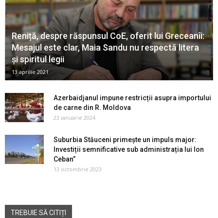
Reniță, despre răspunsul CoE, oferit lui Greceanîi:
Mesajul este clar, Maia Sandu nu respectă litera
și spiritul legii
13 aprilie 2021
Azerbaidjanul impune restricții asupra importului
de carne din R. Moldova
23 ianuarie 2024
Suburbia Stăuceni primește un impuls major:
Investiții semnificative sub administrația lui Ion
Ceban”
13 octombrie 2023
TREBUIE SĂ CITIȚI