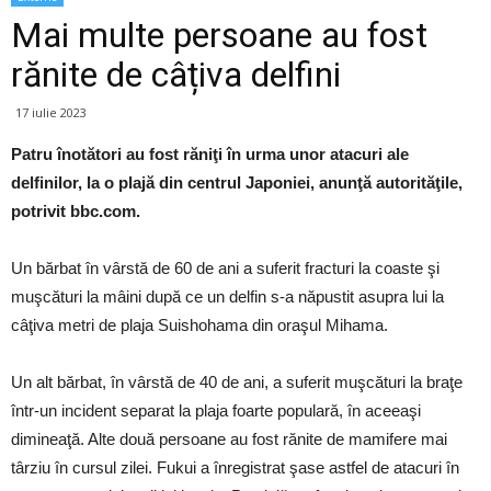
Mai multe persoane au fost
rănite de câțiva delfini
17 iulie 2023
Patru înotători au fost răniţi în urma unor atacuri ale
delfinilor, la o plajă din centrul Japoniei, anunţă autorităţile,
potrivit bbc.com.
Un bărbat în vârstă de 60 de ani a suferit fracturi la coaste şi
muşcături la mâini după ce un delfin s-a năpustit asupra lui la
câţiva metri de plaja Suishohama din oraşul Mihama.
Un alt bărbat, în vârstă de 40 de ani, a suferit muşcături la braţe
într-un incident separat la plaja foarte populară, în aceeaşi
dimineaţă. Alte două persoane au fost rănite de mamifere mai
târziu în cursul zilei. Fukui a înregistrat şase astfel de atacuri în