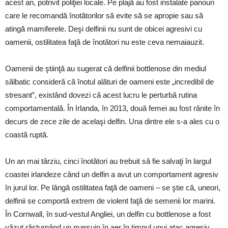
acest an, potrivit poliţiei locale. Pe plajă au fost instalate panouri
care le recomandă înotătorilor să evite să se apropie sau să
atingă mamiferele. Deşi delfinii nu sunt de obicei agresivi cu
oamenii, ostilitatea faţă de înotători nu este ceva nemaiauzit.
Oamenii de ştiinţă au sugerat că delfinii bottlenose din mediul
sălbatic consideră că înotul alături de oameni este „incredibil de
stresant”, existând dovezi că acest lucru le perturbă rutina
comportamentală. În Irlanda, în 2013, două femei au fost rănite în
decurs de zece zile de acelaşi delfin. Una dintre ele s-a ales cu o
coastă ruptă.
Un an mai târziu, cinci înotători au trebuit să fie salvaţi în largul
coastei irlandeze când un delfin a avut un comportament agresiv
în jurul lor. Pe lângă ostilitatea faţă de oameni – se ştie că, uneori,
delfinii se comportă extrem de violent faţă de semenii lor marini.
În Cornwall, în sud-vestul Angliei, un delfin cu bottlenose a fost
văzut răsturnând un marsuin în aer în timpul unui atac agresiv.