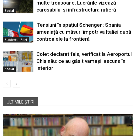
multe tronsoane. Lucrările vizează
carosabilul și infrastructura rutieră
Social
Tensiuni în spațiul Schengen: Spania
amenință cu măsuri împotriva Italiei după
controalele la frontieră
Subiectul Zilei
Colet declarat fals, verificat la Aeroportul
Chișinău: ce au găsit vameșii ascuns în
interior
Social
ULTIMILE ȘTIRI