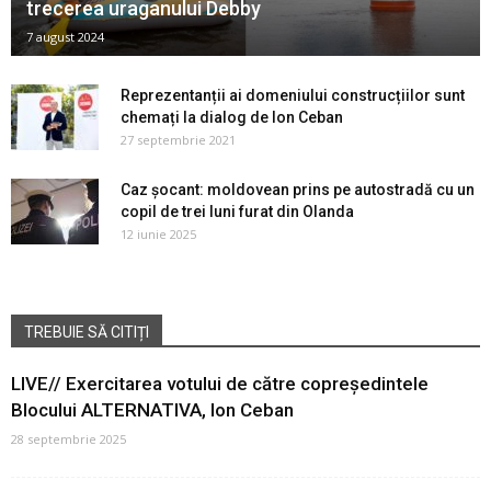
trecerea uraganului Debby
7 august 2024
Reprezentanții ai domeniului construcțiilor sunt
chemați la dialog de Ion Ceban
27 septembrie 2021
Caz șocant: moldovean prins pe autostradă cu un
copil de trei luni furat din Olanda
12 iunie 2025
TREBUIE SĂ CITIȚI
LIVE// Exercitarea votului de către copreședintele
Blocului ALTERNATIVA, Ion Ceban
28 septembrie 2025