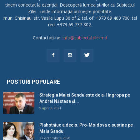
ținem conectat la esențial. Descoperă lumea știrilor cu Subiectul
Zilei - unde informația primește prioritate.
mun. Chisinau. str. Vasile Lupu 30 of 2. tel. of. +373 69 403 700. tel
red. +373 69 737 802.
Contactați-ne:
info@subiectulzilei.md
POSTURI POPULARE
Strategia Maiei Sandu este de a-l îngropa pe
Andrei Năstase și...
9 aprilie 2021
Plahotniuc a decis: Pro-Moldova o susține pe
Maia Sandu
27 octombrie 2020