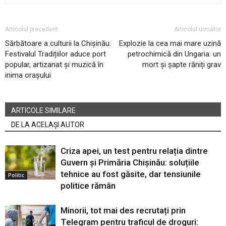
Articolul precedent
Articolul următor
Sărbătoare a culturii la Chișinău:
Explozie la cea mai mare uzină
Festivalul Tradițiilor aduce port
petrochimică din Ungaria: un
popular, artizanat și muzică în
mort și șapte răniți grav
inima orașului
ARTICOLE SIMILARE
DE LA ACELAȘI AUTOR
Criza apei, un test pentru relația dintre
Guvern și Primăria Chișinău: soluțiile
tehnice au fost găsite, dar tensiunile
Politic
politice rămân
Minorii, tot mai des recrutați prin
Telegram pentru traficul de droguri: