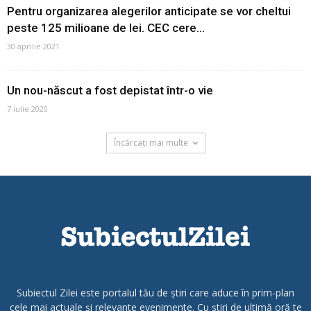
Pentru organizarea alegerilor anticipate se vor cheltui
peste 125 milioane de lei. CEC cere...
30 aprilie 2021
Un nou-născut a fost depistat într-o vie
7 iulie 2020
Încărcați mai multe
Subiectul Zilei este portalul tău de știri care aduce în prim-plan
cele mai actuale și relevante evenimente. Cu știri de ultimă oră te