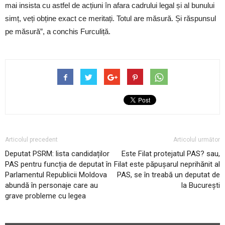
mai insista cu astfel de acțiuni în afara cadrului legal și al bunului
simț, veți obține exact ce meritați. Totul are măsură. Și răspunsul
pe măsură”, a conchis Furculiță.
Articolul precedent
Articolul următor
Deputat PSRM: lista candidaților
Este Filat protejatul PAS? sau,
PAS pentru funcția de deputat în
Filat este păpuşarul neprihănit al
Parlamentul Republicii Moldova
PAS, se în treabă un deputat de
abundă în personaje care au
la București
grave probleme cu legea