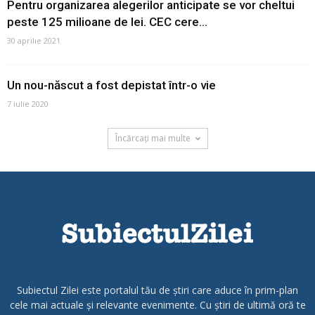
Pentru organizarea alegerilor anticipate se vor cheltui
peste 125 milioane de lei. CEC cere...
30 aprilie 2021
Un nou-născut a fost depistat într-o vie
7 iulie 2020
Încărcați mai multe
Subiectul Zilei este portalul tău de știri care aduce în prim-plan
cele mai actuale și relevante evenimente. Cu știri de ultimă oră te