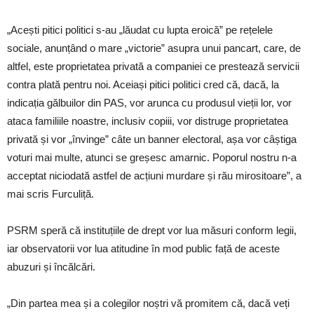
„Acești pitici politici s-au „lăudat cu lupta eroică” pe rețelele
sociale, anunțând o mare „victorie” asupra unui pancart, care, de
altfel, este proprietatea privată a companiei ce prestează servicii
contra plată pentru noi. Aceiași pitici politici cred că, dacă, la
indicația gălbuilor din PAS, vor arunca cu produsul vieții lor, vor
ataca familiile noastre, inclusiv copiii, vor distruge proprietatea
privată și vor „învinge” câte un banner electoral, așa vor câștiga
voturi mai multe, atunci se greșesc amarnic. Poporul nostru n-a
acceptat niciodată astfel de acțiuni murdare și rău mirositoare”, a
mai scris Furculiță.
PSRM speră că instituțiile de drept vor lua măsuri conform legii,
iar observatorii vor lua atitudine în mod public față de aceste
abuzuri și încălcări.
„Din partea mea și a colegilor noștri vă promitem că, dacă veți