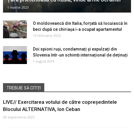
1 martie 2023
O moldoveancă din Italia, forțată să locuiască în
beci după ce chiriașa i-a ocupat apartamentul
16 februarie 2026
Doi spioni ruși, condamnați și expulzați din
Slovenia într-un schimb internațional de deținuți
1 august 2024
TREBUIE SĂ CITIȚI
LIVE// Exercitarea votului de către copreședintele
Blocului ALTERNATIVA, Ion Ceban
28 septembrie 2025