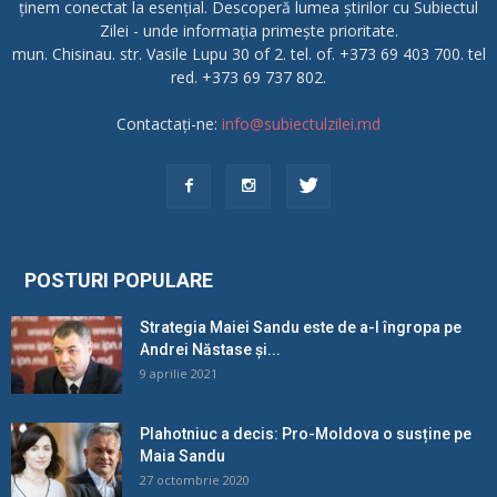
ținem conectat la esențial. Descoperă lumea știrilor cu Subiectul
Zilei - unde informația primește prioritate.
mun. Chisinau. str. Vasile Lupu 30 of 2. tel. of. +373 69 403 700. tel
red. +373 69 737 802.
Contactați-ne:
info@subiectulzilei.md
POSTURI POPULARE
Strategia Maiei Sandu este de a-l îngropa pe
Andrei Năstase și...
9 aprilie 2021
Plahotniuc a decis: Pro-Moldova o susține pe
Maia Sandu
27 octombrie 2020