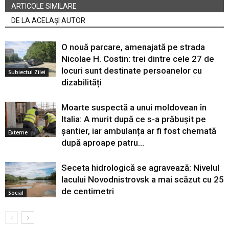
ARTICOLE SIMILARE
DE LA ACELAȘI AUTOR
O nouă parcare, amenajată pe strada
Nicolae H. Costin: trei dintre cele 27 de
locuri sunt destinate persoanelor cu
Subiectul Zilei
dizabilități
Moarte suspectă a unui moldovean în
Italia: A murit după ce s-a prăbușit pe
șantier, iar ambulanța ar fi fost chemată
Externe
după aproape patru...
Seceta hidrologică se agravează: Nivelul
lacului Novodnistrovsk a mai scăzut cu 25
de centimetri
Social