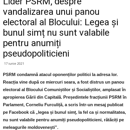
Lider PSRM, despre
vandalizarea unui panou
electoral al Blocului: Legea și
bunul simț nu sunt valabile
pentru anumiți
pseudopoliticieni
17 iunie 2021
PSRM condamnă atacul oponenților politici la adresa lor.
Reacția vine după ce miercuri seara, a fost distrus un panou
electoral al Blocului Comuniștilor și Socialiștilor, amplasat în
apropierea Gării din Capitală. Președintele fracțiunii PSRM în
Parlament, Corneliu Furculiță, a scris într-un mesaj publicat
pe Facebook că „legea și bunul simț, la fel ca și normalitatea,
nu sunt valabile pentru anumiți pseudopoliticieni, rătăciți pe
meleagurile moldovenești”.