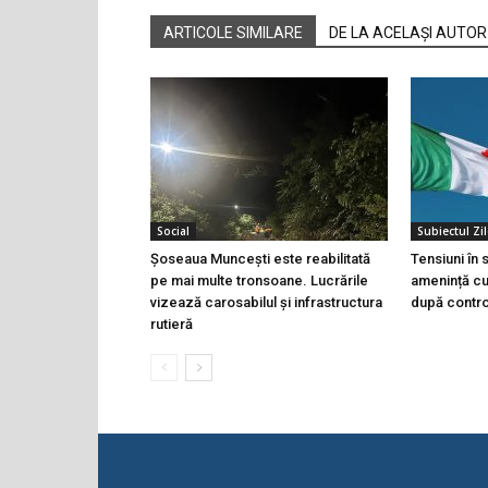
ARTICOLE SIMILARE
DE LA ACELAȘI AUTOR
Social
Subiectul Zil
Șoseaua Muncești este reabilitată
Tensiuni în
pe mai multe tronsoane. Lucrările
amenință cu 
vizează carosabilul și infrastructura
după controa
rutieră