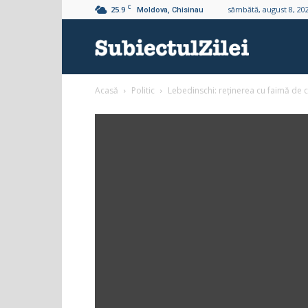
C
25.9
sâmbătă, august 8, 20
Moldova, Chisinau
Subiectul
Acasă
Politic
Lebedinschi: reținerea cu faimă de că
Zilei