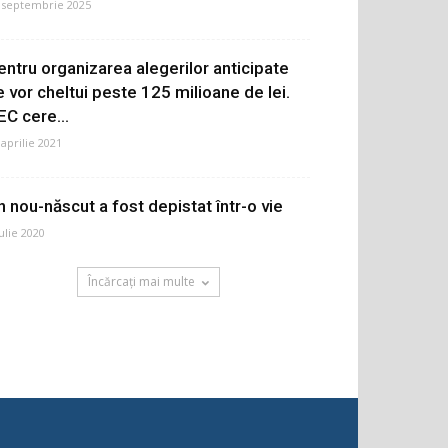
 septembrie 2025
entru organizarea alegerilor anticipate
e vor cheltui peste 125 milioane de lei.
EC cere...
 aprilie 2021
n nou-născut a fost depistat într-o vie
iulie 2020
Încărcați mai multe