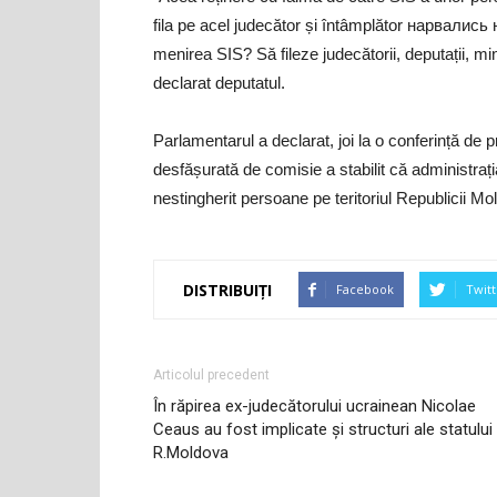
fila pe acel judecător și întâmplător нарвались 
menirea SIS? Să fileze judecătorii, deputații, mini
declarat deputatul.
Parlamentarul a declarat, joi la o conferință de 
desfășurată de comisie a stabilit că administrația
nestingherit persoane pe teritoriul Republicii Mo
DISTRIBUIȚI
Facebook
Twitt
Articolul precedent
În răpirea ex-judecătorului ucrainean Nicolae
Ceaus au fost implicate și structuri ale statului
R.Moldova