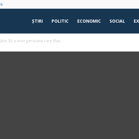
26
ŞTIRI
POLITIC
ECONOMIC
SOCIAL
E
tre SIS a unor persoane care filau...