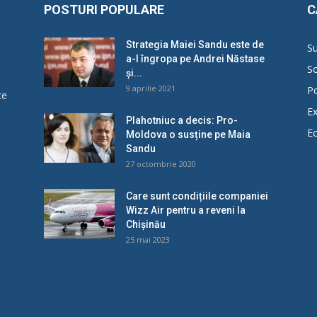
POSTURI POPULARE
C
Strategia Maiei Sandu este de
Su
a-l îngropa pe Andrei Năstase
So
și...
9 aprilie 2021
Po
ce
Ex
Plahotniuc a decis: Pro-
E
Moldova o susține pe Maia
u
Sandu
27 octombrie 2020
Care sunt condițiile companiei
Wizz Air pentru a reveni la
Chișinău
25 mai 2023