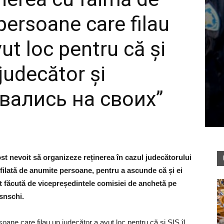
persoane care filau
ut loc pentru că și
 judecător și
рвались на своих”
fost nevoit să organizeze reținerea în cazul judecătorului
t filată de anumite persoane, pentru a ascunde că și ei
t făcută de vicepreședintele comisiei de anchetă pe
snschi.
oane care filau un judecător a avut loc pentru că și SIS îl