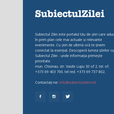
Subiectul Zilei este portalul tău de știri care adu
în prim-plan cele mai actuale și relevante
evenimente. Cu știri de ultimă oră te ținem
conectat la esențial. Descoperă lumea știrilor c
Subiectul Zilei - unde informația primește
prioritate.
mun. Chisinau. str. Vasile Lupu 30 of 2. tel. of.
+373 69 403 700. tel red. +373 69 737 802.
Contactați-ne:
info@subiectulzilei.md