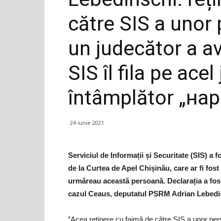
către SIS a unor 
un judecător a av
SIS îl fila pe acel
întâmplător „на
24 iunie 2021
Serviciul de Informații și Securitate (SIS) a 
de la Curtea de Apel Chișinău, care ar fi fos
urmăreau această persoană. Declarația a fos
cazul Ceaus, deputatul PSRM Adrian Lebedi
”Acea reținere cu faimă de către SIS a unor pers