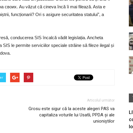
на своих. Au văzut că cineva încă îi mai filează. Asta e
ștrii, funcționarii? Ori s asigure securitatea statului”, a
presă, conducerea SIS încalcă vădit legislația. Ancheta
 SIS le permite serviciilor speciale străine să fileze ilegal și
ldova.
er
Articolul următor
Grosu este sigur că la aceste alegeri PAS va
L
capitaliza voturile lui Usatîi, PPDA și ale
c
unioniștilor
I