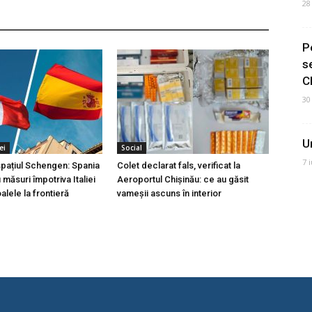
28
P
s
C
30
U
ei
Social
7 
 spațiul Schengen: Spania
Colet declarat fals, verificat la
măsuri împotriva Italiei
Aeroportul Chișinău: ce au găsit
lele la frontieră
vameșii ascuns în interior