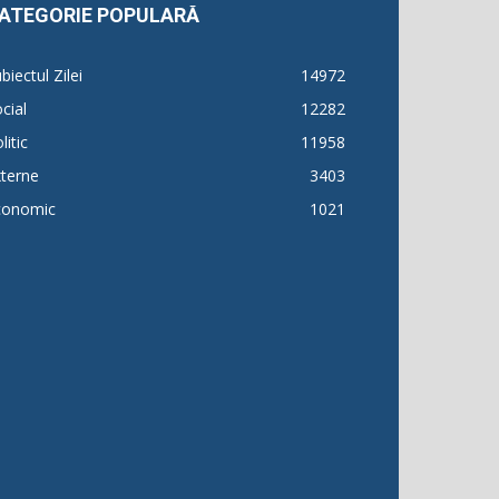
ATEGORIE POPULARĂ
biectul Zilei
14972
cial
12282
litic
11958
terne
3403
conomic
1021