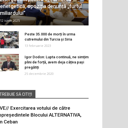
energetică, opoziția denunță „furtul
miliardului”
12 iunie 2025
Peste 35.000 de morți în urma
cutremului din Turcia și Siria
13 februarie 2023
Igor Dodon: Lupta continuă, ne simțim
plini de forță, avem deja câțiva pași
pregătiți
25 decembrie 2020
TREBUIE SĂ CITIȚI
IVE// Exercitarea votului de către
opreședintele Blocului ALTERNATIVA,
on Ceban