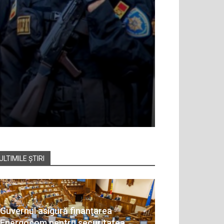
ULTIMILE ȘTIRI
Guvernul asigură finanțarea
Energocom pentru securitatea