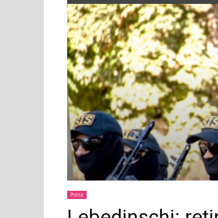
Politic
Lebedinschi: reț