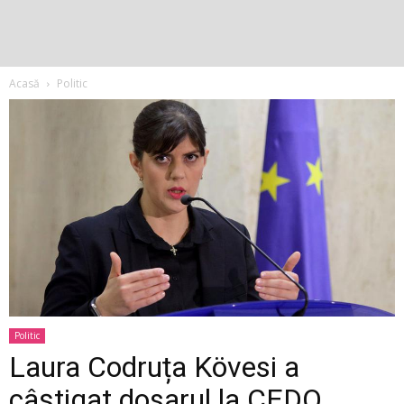
Acasă
Politic
Politic
Laura Codruța Kövesi a
câștigat dosarul la CEDO