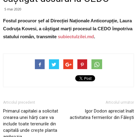
5 mai 2020
Fostul procuror șef al Direcției Naționale Anticorupție, Laura
Codruța Kovesi, a câștigat marți procesul la CEDO împotriva
statului român, transmite
subiectulzilei.md
.
Articolul precedent
Articolul următor
Primarul capitalei a solicitat
Igor Dodon apreciat înalt
crearea unei hărți care va
activitatea fermierilor din Fălești
include toate terenurile din
capitală unde creşte planta
ambrozia