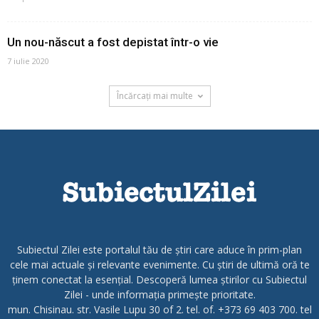
Un nou-născut a fost depistat într-o vie
7 iulie 2020
Încărcați mai multe
Subiectul Zilei este portalul tău de știri care aduce în prim-plan
cele mai actuale și relevante evenimente. Cu știri de ultimă oră te
ținem conectat la esențial. Descoperă lumea știrilor cu Subiectul
Zilei - unde informația primește prioritate.
mun. Chisinau. str. Vasile Lupu 30 of 2. tel. of. +373 69 403 700. tel