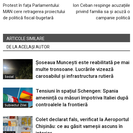
Protest în fața Parlamentului:
Ion Ceban respinge acuzațiile
MAN cere retragerea proiectului
privind familia sa și acuză o
de politică fiscal-bugetară
campanie politică
ARTICOLE SIMILARE
DE LA ACELAȘI AUTOR
Șoseaua Muncești este reabilitată pe mai
multe tronsoane. Lucrările vizează
carosabilul și infrastructura rutieră
Social
Tensiuni în spațiul Schengen: Spania
amenință cu măsuri împotriva Italiei după
controalele la frontieră
Subiectul Zilei
Colet declarat fals, verificat la Aeroportul
Chișinău: ce au găsit vameșii ascuns în
interior