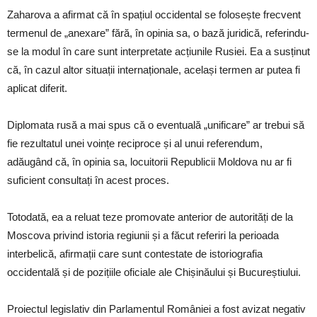
Zaharova a afirmat că în spațiul occidental se folosește frecvent
termenul de „anexare” fără, în opinia sa, o bază juridică, referindu-
se la modul în care sunt interpretate acțiunile Rusiei. Ea a susținut
că, în cazul altor situații internaționale, același termen ar putea fi
aplicat diferit.
Diplomata rusă a mai spus că o eventuală „unificare” ar trebui să
fie rezultatul unei voințe reciproce și al unui referendum,
adăugând că, în opinia sa, locuitorii Republicii Moldova nu ar fi
suficient consultați în acest proces.
Totodată, ea a reluat teze promovate anterior de autorități de la
Moscova privind istoria regiunii și a făcut referiri la perioada
interbelică, afirmații care sunt contestate de istoriografia
occidentală și de pozițiile oficiale ale Chișinăului și Bucureștiului.
Proiectul legislativ din Parlamentul României a fost avizat negativ