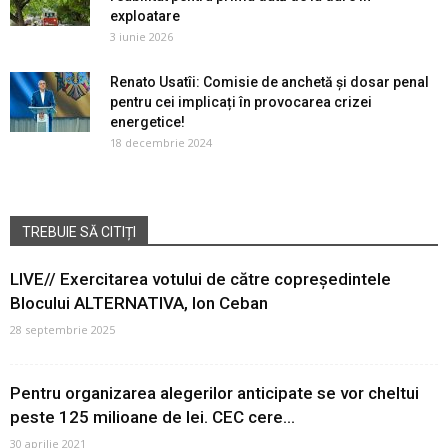
exploatare
3 iunie 2026
Renato Usatîi: Comisie de anchetă și dosar penal
pentru cei implicați în provocarea crizei
energetice!
18 decembrie 2024
TREBUIE SĂ CITIȚI
LIVE// Exercitarea votului de către copreședintele
Blocului ALTERNATIVA, Ion Ceban
28 septembrie 2025
Pentru organizarea alegerilor anticipate se vor cheltui
peste 125 milioane de lei. CEC cere...
30 aprilie 2021