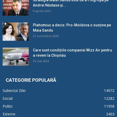
Strategia Maiei Sandu este de a-l îngropa pe
Andrei Năstase și...
9 aprilie 2021
Plahotniuc a decis: Pro-Moldova o susține pe
Maia Sandu
27 octombrie 2020
Care sunt condițiile companiei Wizz Air pentru
a reveni la Chișinău
25 mai 2023
CATEGORIE POPULARĂ
Subiectul Zilei
14972
Social
12282
Politic
11958
Externe
3403