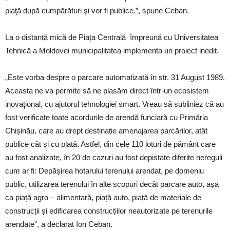
piaţă după cumpărături şi vor fi publice.”, spune Ceban.
La o distanță mică de Piața Centrală împreună cu Universitatea
Tehnică a Moldovei municipalitatea implementa un proiect inedit.
„Este vorba despre o parcare automatizată în str. 31 August 1989.
Aceasta ne va permite să ne plasăm direct într-un ecosistem
inovaţional, cu ajutorul tehnologiei smart. Vreau să subliniez că au
fost verificate toate acordurile de arendă funciară cu Primăria
Chișinău, care au drept destinație amenajarea parcărilor, atât
publice cât și cu plată. Astfel, din cele 110 loturi de pământ care
au fost analizate, în 20 de cazuri au fost depistate diferite nereguli
cum ar fi: Depășirea hotarului terenului arendat, pe domeniu
public, utilizarea terenului în alte scopuri decât parcare auto, așa
ca piață agro – alimentară, piață auto, piață de materiale de
construcții și edificarea construcțiilor neautorizate pe terenurile
arendate”, a declarat Ion Ceban.