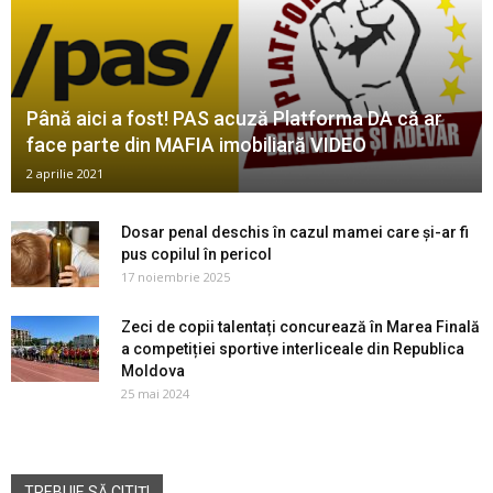
Până aici a fost! PAS acuză Platforma DA că ar
face parte din MAFIA imobiliară VIDEO
2 aprilie 2021
Dosar penal deschis în cazul mamei care și-ar fi
pus copilul în pericol
17 noiembrie 2025
Zeci de copii talentați concurează în Marea Finală
a competiției sportive interliceale din Republica
Moldova
25 mai 2024
TREBUIE SĂ CITIȚI