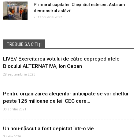
Primarul capitalei: Chișinăul este unit.Asta am
demonstrat astăzi!
25 februarie 2022
TREBUIE SĂ CITIȚI
LIVE// Exercitarea votului de către copreședintele
Blocului ALTERNATIVA, Ion Ceban
28 septembrie 2025
Pentru organizarea alegerilor anticipate se vor cheltui
peste 125 milioane de lei. CEC cere...
30 aprilie 2021
Un nou-născut a fost depistat într-o vie
7 iulie 2020