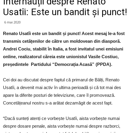
Internauții despre Renato
Usatîi: Este un bandit și punct!
6 mai 2020
Renato Usatîi este un bandit și punct! Acest mesaj le-a fost
transmis cetățenilor de către un moldovean din diasporă.
Andrei Cociu, stabilit în Italia, a fost invitatul unei emisiuni
online, realizatorul căreia este unionistul Vasile Costiuc,
președintele Partidului “Democrația Acasă” (PPDA).
Cei doi au discutat despre faptul că primarul de Bălți, Renato
Usatîi, a devenit mai activ în ultima perioadă și că tot mai des
apare la diferite posturi de televiziune, care îl promovează.
Concetățeanul nostru s-a arătat dezamăgit de acest fapt.
“Dacă sunteți atenți ce vorbește Usatîi, aista vorbește numai
despre dosare penale, aista vorbește numai despre razborci,