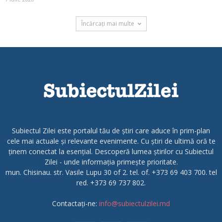
Încărcați mai multe
Subiectul Zilei este portalul tău de știri care aduce în prim-plan
cele mai actuale și relevante evenimente. Cu știri de ultimă oră te
ținem conectat la esențial. Descoperă lumea știrilor cu Subiectul
Zilei - unde informația primește prioritate.
mun. Chisinau. str. Vasile Lupu 30 of 2. tel. of. +373 69 403 700. tel
red. +373 69 737 802.
Contactați-ne:
info@subiectulzilei.md