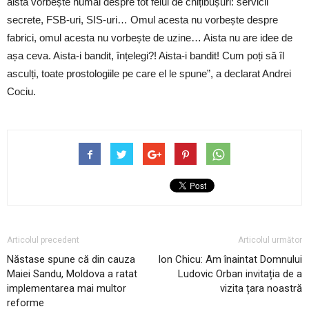
aista vorbește numai despre tot felul de chițibușuri: servicii
secrete, FSB-uri, SIS-uri… Omul acesta nu vorbește despre
fabrici, omul acesta nu vorbește de uzine… Aista nu are idee de
așa ceva. Aista-i bandit, înțelegi?! Aista-i bandit! Cum poți să îl
asculți, toate prostologiile pe care el le spune”, a declarat Andrei
Cociu.
Articolul precedent
Articolul următor
Năstase spune că din cauza
Ion Chicu: Am înaintat Domnului
Maiei Sandu, Moldova a ratat
Ludovic Orban invitația de a
implementarea mai multor
vizita țara noastră
reforme