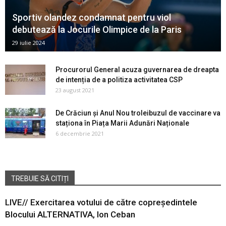
Sportiv olandez condamnat pentru viol
debutează la Jocurile Olimpice de la Paris
29 iulie 2024
Procurorul General acuza guvernarea de dreapta
de intenția de a politiza activitatea CSP
23 august 2021
De Crăciun și Anul Nou troleibuzul de vaccinare va
staționa în Piața Marii Adunări Naționale
6 decembrie 2021
TREBUIE SĂ CITIȚI
LIVE// Exercitarea votului de către copreședintele
Blocului ALTERNATIVA, Ion Ceban