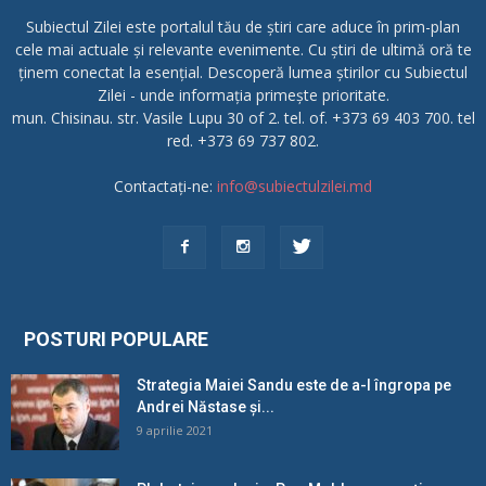
Subiectul Zilei este portalul tău de știri care aduce în prim-plan
cele mai actuale și relevante evenimente. Cu știri de ultimă oră te
ținem conectat la esențial. Descoperă lumea știrilor cu Subiectul
Zilei - unde informația primește prioritate.
mun. Chisinau. str. Vasile Lupu 30 of 2. tel. of. +373 69 403 700. tel
red. +373 69 737 802.
Contactați-ne:
info@subiectulzilei.md
POSTURI POPULARE
Strategia Maiei Sandu este de a-l îngropa pe
Andrei Năstase și...
9 aprilie 2021