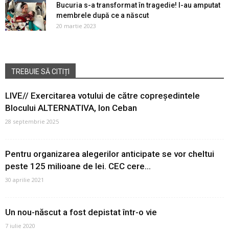
Bucuria s-a transformat în tragedie! I-au amputat
membrele după ce a născut
20 martie 2023
TREBUIE SĂ CITIȚI
LIVE// Exercitarea votului de către copreședintele
Blocului ALTERNATIVA, Ion Ceban
28 septembrie 2025
Pentru organizarea alegerilor anticipate se vor cheltui
peste 125 milioane de lei. CEC cere...
30 aprilie 2021
Un nou-născut a fost depistat într-o vie
7 iulie 2020