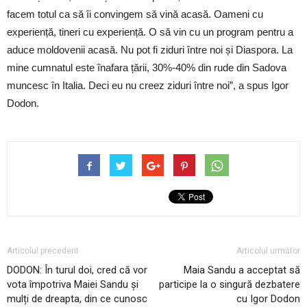
facem totul ca să îi convingem să vină acasă. Oameni cu
experiență, tineri cu experiență. O să vin cu un program pentru a
aduce moldovenii acasă. Nu pot fi ziduri între noi și Diaspora. La
mine cumnatul este înafara țării, 30%-40% din rude din Sadova
muncesc în Italia. Deci eu nu creez ziduri între noi”, a spus Igor
Dodon.
Articolul precedent
Articolul următor
DODON: În turul doi, cred că vor
Maia Sandu a acceptat să
vota împotriva Maiei Sandu și
participe la o singură dezbatere
mulți de dreapta, din ce cunosc
cu Igor Dodon