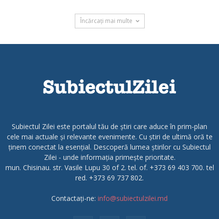
Încărcați mai multe
Subiectul Zilei este portalul tău de știri care aduce în prim-plan
cele mai actuale și relevante evenimente. Cu știri de ultimă oră te
ținem conectat la esențial. Descoperă lumea știrilor cu Subiectul
Zilei - unde informația primește prioritate.
mun. Chisinau. str. Vasile Lupu 30 of 2. tel. of. +373 69 403 700. tel
red. +373 69 737 802.
Contactați-ne:
info@subiectulzilei.md