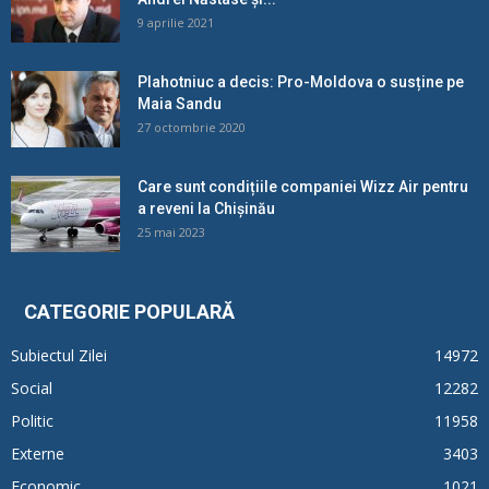
9 aprilie 2021
Plahotniuc a decis: Pro-Moldova o susține pe
Maia Sandu
27 octombrie 2020
Care sunt condițiile companiei Wizz Air pentru
a reveni la Chișinău
25 mai 2023
CATEGORIE POPULARĂ
Subiectul Zilei
14972
Social
12282
Politic
11958
Externe
3403
Economic
1021