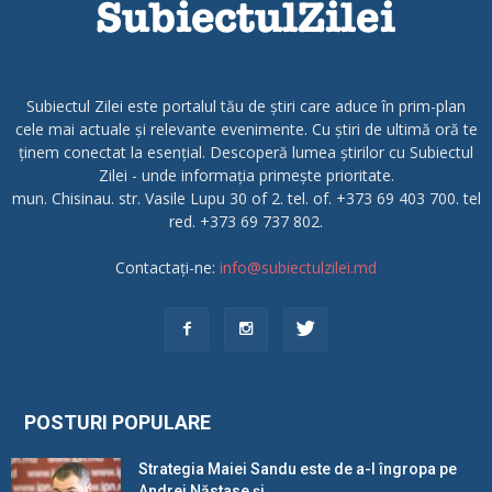
Subiectul Zilei este portalul tău de știri care aduce în prim-plan
cele mai actuale și relevante evenimente. Cu știri de ultimă oră te
ținem conectat la esențial. Descoperă lumea știrilor cu Subiectul
Zilei - unde informația primește prioritate.
mun. Chisinau. str. Vasile Lupu 30 of 2. tel. of. +373 69 403 700. tel
red. +373 69 737 802.
Contactați-ne:
info@subiectulzilei.md
POSTURI POPULARE
Strategia Maiei Sandu este de a-l îngropa pe
Andrei Năstase și...