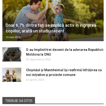
Doar 6,7% dintre tați se implică activ în îngrijirea
copiilor, arată un studiu recent
15 mai 2025
S-au împlinit trei decenii de la aderarea Republicii
Moldova la ONU
20 septembrie 2022
Chișinăul și Mannheimul își reafirmă înfrățirea cu
noi inițiative și proiecte comune
23 aprilie 2024
TREBUIE SĂ CITIȚI