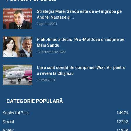
Strategia Maiei Sandu este de a-l îngropa pe
Andrei Năstase și...
9 aprilie 2021
Plahotniuc a decis: Pro-Moldova o susține pe
Maia Sandu
27 octombrie 2020
Care sunt condițiile companiei Wizz Air pentru
a reveni la Chișinău
25 mai 2023
CATEGORIE POPULARĂ
Subiectul Zilei
14976
Social
12292
Politic
11958