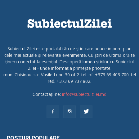
Subiectul Zilei este portalul tău de știri care aduce în prim-plan
cele mai actuale și relevante evenimente. Cu știri de ultimă oră te
ținem conectat la esențial. Descoperă lumea știrilor cu Subiectul
Zilei - unde informația primește prioritate.
mun. Chisinau. str. Vasile Lupu 30 of 2. tel. of. +373 69 403 700. tel
red. +373 69 737 802.
Contactați-ne:
info@subiectulzilei.md
POSTURI POPULARE