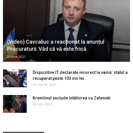
(Video) Cavcaliuc a reacționat la anunțul
Procuraturii: Văd că vă este frică
3 iunie 2021
Dispozitive IT declarate incorect la vamă: statul a
recuperat peste 103 mii lei
23 martie 2026
Kremlinul exclude întâlnirea cu Zelenski
24 iulie 2025