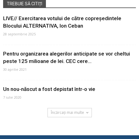
TREBUIE SĂ CITIȚI
LIVE// Exercitarea votului de către copreședintele
Blocului ALTERNATIVA, Ion Ceban
28 septembrie 2025
Pentru organizarea alegerilor anticipate se vor cheltui
peste 125 milioane de lei. CEC cere...
30 aprilie 2021
Un nou-născut a fost depistat într-o vie
7 iulie 2020
Încărcați mai multe