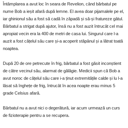
Întâmplarea a avut loc în seara de Revelion, când bărbatul pe
nume Bob a ieșit afară după lemne. El avea doar pijamalele pe el,
iar ghinionul său a fost să cadă în zăpadă și să-și fratureze gâtul.
Bărbatul a strigat după ajutor, însă nu a fost auzit întrucât cel mai
apropiat vecin era la 400 de metri de casa lui. Singurul care l-a
auzit a fost cățelul său care și-a acoperit stăpânul și a lătrat toată
noaptea.
După 20 de ore petrecute în frig, bărbatul a fost găsit inconștient
de către vecinul său, alarmat de gălăgie. Medicii spun că Bob a
avut noroc de cățelul său care i-a ținut extremitățile calde și lu l-a
lăsat să înghețe de frig, întrucât în acea noapte erau minus 5
grade Celsius afară.
Bărbatul nu a avut nici o degerătură, iar acum urmează un curs
de fizioterapie pentru a se recupera.