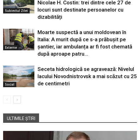
Nicolae H. Costin: trei dintre cele 27 de
locuri sunt destinate persoanelor cu
Subiectul Zilei
dizabilități
Moarte suspectă a unui moldovean în
Italia: A murit după ce s-a prăbușit pe
șantier, iar ambulanța ar fi fost chemată
Externe
după aproape patru...
Seceta hidrologică se agravează: Nivelul
lacului Novodnistrovsk a mai scăzut cu 25
de centimetri
Social
ULTIMILE ȘTIRI