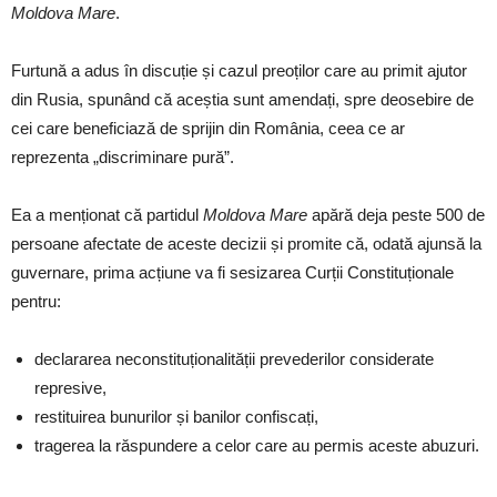
Moldova Mare
.
Furtună a adus în discuție și cazul preoților care au primit ajutor
din Rusia, spunând că aceștia sunt amendați, spre deosebire de
cei care beneficiază de sprijin din România, ceea ce ar
reprezenta „discriminare pură”.
Ea a menționat că partidul
Moldova Mare
apără deja peste 500 de
persoane afectate de aceste decizii și promite că, odată ajunsă la
guvernare, prima acțiune va fi sesizarea Curții Constituționale
pentru:
declararea neconstituționalității prevederilor considerate
represive,
restituirea bunurilor și banilor confiscați,
tragerea la răspundere a celor care au permis aceste abuzuri.