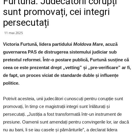
Furtună: Judecătorii corupți
sunt promovați, cei integri
persecutați
11 mai 2025
Victoria Furtună, lidera partidului
Moldova Mare
, acuză
guvernarea PAS de distrugerea sistemului judiciar sub
pretextul reformei. Într-o postare publică, Furtună susține că
ceea ce este prezentat drept „vetting” și „pre-verificare” ar fi,
de fapt, un proces viciat de standarde duble și influențe
politice.
Potrivit acesteia, unii judecători cunoscuți pentru corupție sunt
promovați, în timp ce magistrații integri sunt înlăturați și
persecutați. „Justiția a fost transformată într-un instrument de
presiune. Oamenii sunt amendați pentru convingerile lor, iar dacă
nu au bani, li se iau casele și pământurile”, a declarat lidera