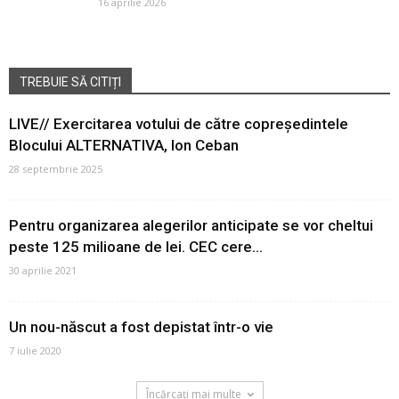
16 aprilie 2026
TREBUIE SĂ CITIȚI
LIVE// Exercitarea votului de către copreședintele
Blocului ALTERNATIVA, Ion Ceban
28 septembrie 2025
Pentru organizarea alegerilor anticipate se vor cheltui
peste 125 milioane de lei. CEC cere...
30 aprilie 2021
Un nou-născut a fost depistat într-o vie
7 iulie 2020
Încărcați mai multe