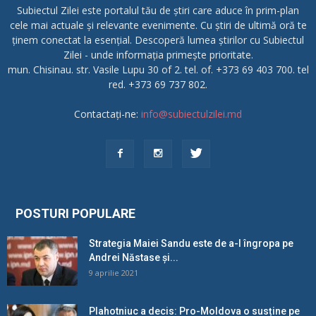
Subiectul Zilei este portalul tău de știri care aduce în prim-plan
cele mai actuale și relevante evenimente. Cu știri de ultimă oră te
ținem conectat la esențial. Descoperă lumea știrilor cu Subiectul
Zilei - unde informația primește prioritate.
mun. Chisinau. str. Vasile Lupu 30 of 2. tel. of. +373 69 403 700. tel
red. +373 69 737 802.
Contactați-ne:
info@subiectulzilei.md
POSTURI POPULARE
Strategia Maiei Sandu este de a-l îngropa pe
Andrei Năstase și...
9 aprilie 2021
Plahotniuc a decis: Pro-Moldova o susține pe