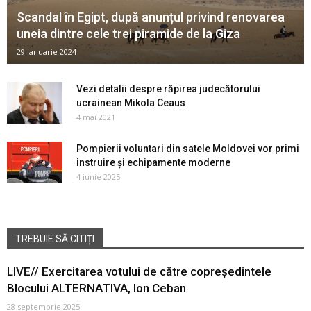
Scandal în Egipt, după anunțul privind renovarea
uneia dintre cele trei piramide de la Giza
29 ianuarie 2024
Vezi detalii despre răpirea judecătorului
ucrainean Mikola Ceaus
4 mai 2021
Pompierii voluntari din satele Moldovei vor primi
instruire și echipamente moderne
4 iunie 2025
TREBUIE SĂ CITIȚI
LIVE// Exercitarea votului de către copreședintele
Blocului ALTERNATIVA, Ion Ceban
28 septembrie 2025