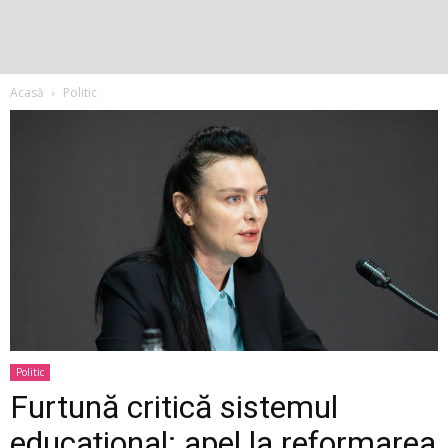
Acasă
Politic
Politic
Furtună critică sistemul
educațional: apel la reformarea