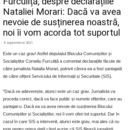
Furculiță, despre declarațiile
Nataliei Morari: Dacă va avea
nevoie de susținerea noastră,
noi îi vom acorda tot suportul
9 septembrie 2021
Este un caz grav! Astfel deputatul Blocului Comuniștilor și
Socialiștilor Corneliu Furculiță a comentat declarațiile făcute de
către jurnalista Natalia Morari, potrivit cărora ea a fost șantajată
de către ofițerii Serviciului de Informații și Securitate (SIS).
“Dacă se adeverește, atunci este un caz grav. Jurnalista va
proceda corect, dacă va face public și numele ofițerilor, care au
șantajat-o. Dacă ea va avea nevoie de susținerea Blocului
Comuniștilor și Socialiștilor, noi îi vom oferi tot suportul. Dar în
cazul în care SIS a intervenit, atunci este grav, mai ales că nu
este pentru prima dată când auzim că SIS filează jurnaliștii,