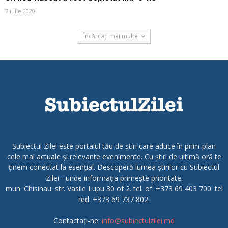
7 iulie 2020
Încărcați mai multe
Subiectul Zilei este portalul tău de știri care aduce în prim-plan
cele mai actuale și relevante evenimente. Cu știri de ultimă oră te
ținem conectat la esențial. Descoperă lumea știrilor cu Subiectul
Zilei - unde informația primește prioritate.
mun. Chisinau. str. Vasile Lupu 30 of 2. tel. of. +373 69 403 700. tel
red. +373 69 737 802.
Contactați-ne:
info@subiectulzilei.md