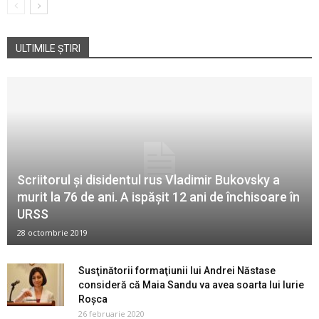
ULTIMILE ȘTIRI
Scriitorul şi disidentul rus Vladimir Bukovsky a
murit la 76 de ani. A ispășit 12 ani de închisoare în
URSS
28 octombrie 2019
Susţinătorii formaţiunii lui Andrei Năstase
consideră că Maia Sandu va avea soarta lui Iurie
Roşca
26 februarie 2020