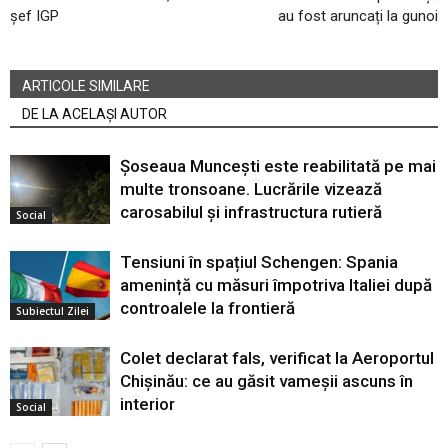
șef IGP
au fost aruncați la gunoi
ARTICOLE SIMILARE
DE LA ACELAȘI AUTOR
Șoseaua Muncești este reabilitată pe mai
multe tronsoane. Lucrările vizează
carosabilul și infrastructura rutieră
Social
Tensiuni în spațiul Schengen: Spania
amenință cu măsuri împotriva Italiei după
controalele la frontieră
Subiectul Zilei
Colet declarat fals, verificat la Aeroportul
Chișinău: ce au găsit vameșii ascuns în
interior
Social