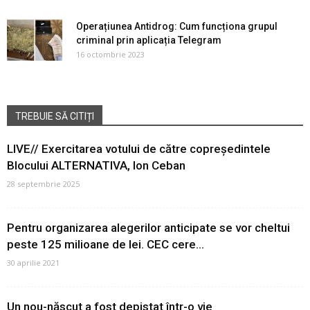
Operațiunea Antidrog: Cum funcționa grupul
criminal prin aplicația Telegram
16 octombrie 2023
TREBUIE SĂ CITIȚI
LIVE// Exercitarea votului de către copreședintele
Blocului ALTERNATIVA, Ion Ceban
28 septembrie 2025
Pentru organizarea alegerilor anticipate se vor cheltui
peste 125 milioane de lei. CEC cere...
30 aprilie 2021
Un nou-născut a fost depistat într-o vie