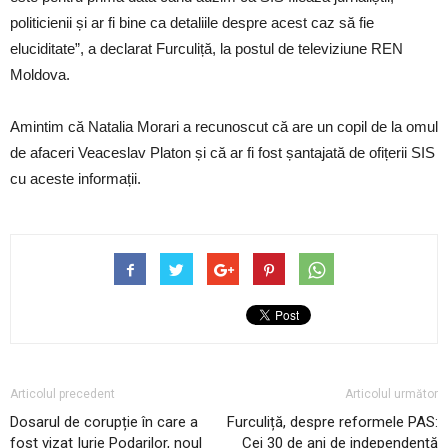
politicienii și ar fi bine ca detaliile despre acest caz să fie
eluciditate”, a declarat Furculiță, la postul de televiziune REN
Moldova.
Amintim că Natalia Morari a recunoscut că are un copil de la omul
de afaceri Veaceslav Platon și că ar fi fost șantajată de ofițerii SIS
cu aceste informații.
Articolul precedent
Articolul următor
Dosarul de corupție în care a
Furculiță, despre reformele PAS:
fost vizat Iurie Podarilor, noul
Cei 30 de ani de independență