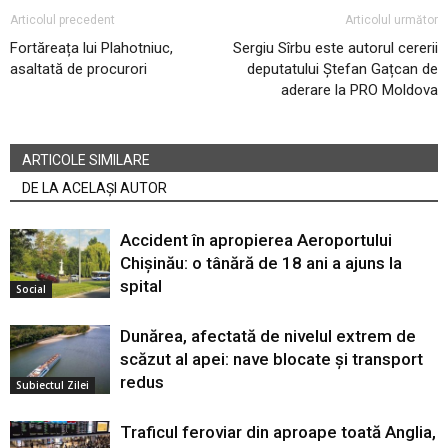
Articolul precedent
Articolul următor
Fortăreața lui Plahotniuc,
Sergiu Sîrbu este autorul cererii
asaltată de procurori
deputatului Ștefan Gațcan de
aderare la PRO Moldova
ARTICOLE SIMILARE
DE LA ACELAȘI AUTOR
Accident în apropierea Aeroportului
Chișinău: o tânără de 18 ani a ajuns la
spital
Social
Dunărea, afectată de nivelul extrem de
scăzut al apei: nave blocate și transport
redus
Subiectul Zilei
Traficul feroviar din aproape toată Anglia,