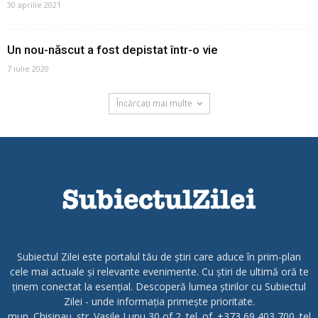
30 aprilie 2021
Un nou-născut a fost depistat într-o vie
7 iulie 2020
Încărcați mai multe
Subiectul Zilei este portalul tău de știri care aduce în prim-plan
cele mai actuale și relevante evenimente. Cu știri de ultimă oră te
ținem conectat la esențial. Descoperă lumea știrilor cu Subiectul
Zilei - unde informația primește prioritate.
mun. Chisinau. str. Vasile Lupu 30 of 2. tel. of. +373 69 403 700. tel