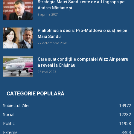
Strategia Maiei Sandu este de a-l îngropa pe
Andrei Năstase și...
9 aprilie 2021
Plahotniuc a decis: Pro-Moldova o susține pe
Maia Sandu
27 octombrie 2020
Care sunt condițiile companiei Wizz Air pentru
a reveni la Chișinău
25 mai 2023
CATEGORIE POPULARĂ
Subiectul Zilei
14972
Social
12282
Politic
11958
Externe
3403