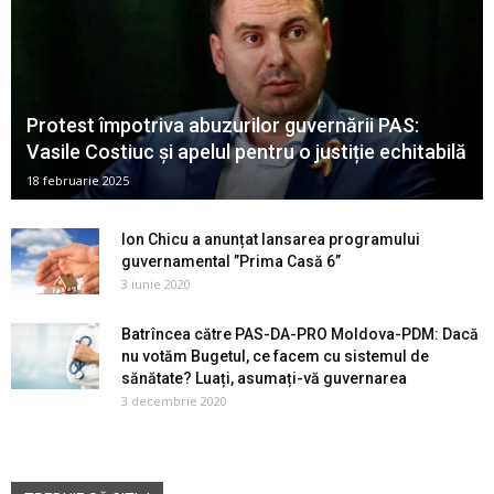
Protest împotriva abuzurilor guvernării PAS:
Vasile Costiuc și apelul pentru o justiție echitabilă
18 februarie 2025
Ion Chicu a anunțat lansarea programului
guvernamental ”Prima Casă 6”
3 iunie 2020
Batrîncea către PAS-DA-PRO Moldova-PDM: Dacă
nu votăm Bugetul, ce facem cu sistemul de
sănătate? Luați, asumați-vă guvernarea
3 decembrie 2020