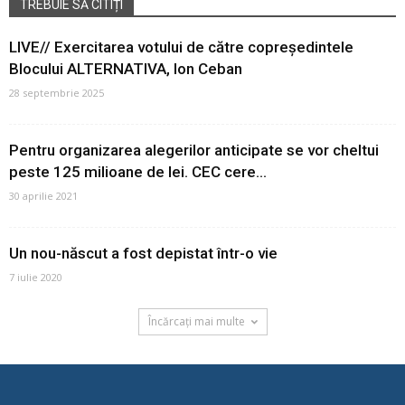
TREBUIE SĂ CITIȚI
LIVE// Exercitarea votului de către copreședintele
Blocului ALTERNATIVA, Ion Ceban
28 septembrie 2025
Pentru organizarea alegerilor anticipate se vor cheltui
peste 125 milioane de lei. CEC cere...
30 aprilie 2021
Un nou-născut a fost depistat într-o vie
7 iulie 2020
Încărcați mai multe