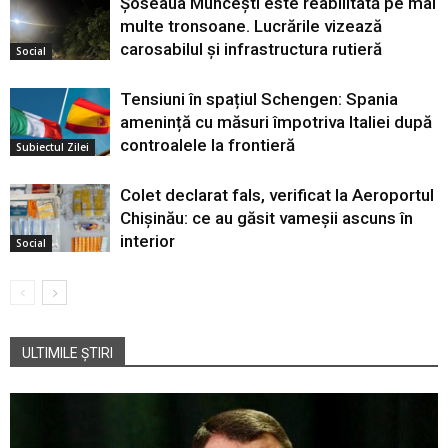
Șoseaua Muncești este reabilitată pe mai
multe tronsoane. Lucrările vizează
carosabilul și infrastructura rutieră
Social
Tensiuni în spațiul Schengen: Spania
amenință cu măsuri împotriva Italiei după
controalele la frontieră
Subiectul Zilei
Colet declarat fals, verificat la Aeroportul
Chișinău: ce au găsit vameșii ascuns în
interior
Social
ULTIMILE ȘTIRI