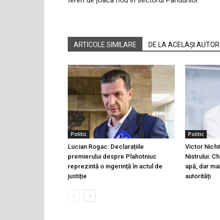
teren de joacă nou în sectorul Pandurilor
ARTICOLE SIMILARE
DE LA ACELAȘI AUTOR
Politic
Politic
Lucian Rogac: Declarațiile
Victor Nichi
premierului despre Plahotniuc
Nistrului: C
reprezintă o ingerință în actul de
apă, dar ma
justiție
autorități