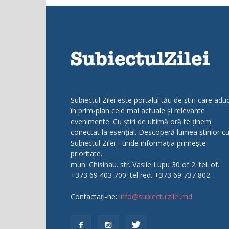
Subiectul Zilei este portalul tău de știri care adu
în prim-plan cele mai actuale și relevante
evenimente. Cu știri de ultimă oră te ținem
conectat la esențial. Descoperă lumea știrilor c
Subiectul Zilei - unde informația primește
prioritate.
mun. Chisinau. str. Vasile Lupu 30 of 2. tel. of.
+373 69 403 700. tel red. +373 69 737 802.
Contactați-ne:
info@subiectulzilei.md