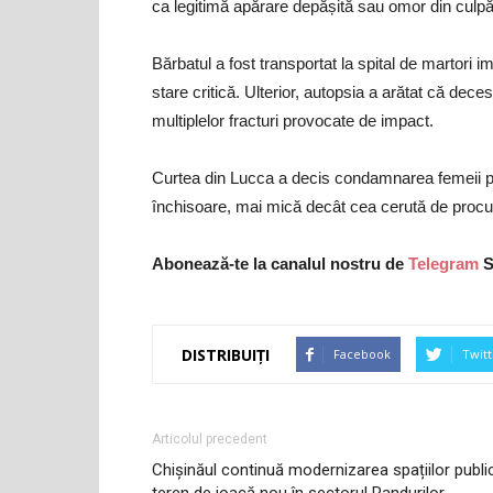
ca legitimă apărare depășită sau omor din culpă, 
Bărbatul a fost transportat la spital de martori i
stare critică. Ulterior, autopsia a arătat că dece
multiplelor fracturi provocate de impact.
Curtea din Lucca a decis condamnarea femeii pe
închisoare, mai mică decât cea cerută de procur
Abonează-te la canalul nostru de
Telegram
S
DISTRIBUIȚI
Facebook
Twitt
Articolul precedent
Chișinăul continuă modernizarea spațiilor publi