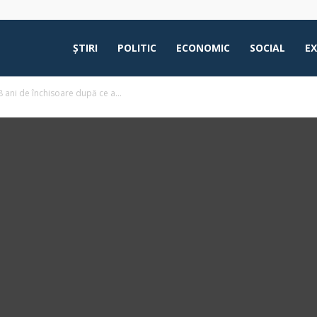
ŞTIRI
POLITIC
ECONOMIC
SOCIAL
E
 ani de închisoare după ce a...