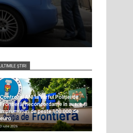
ULTIMILE ȘTIRI
Control al ANI la vârful Poliției de
Frontieră: neconcordanțe în avere și
împrumuturi de peste 100.000 de
euro
3 iulie 2026