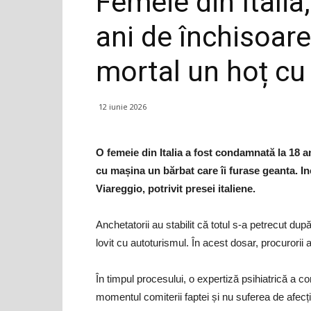
Femeie din Itali
ani de închisoare
mortal un hoț c
12 iunie 2026
O femeie din Italia a fost condamnată la 18 a
cu mașina un bărbat care îi furase geanta. Inc
Viareggio, potrivit presei italiene.
Anchetatorii au stabilit că totul s-a petrecut dup
lovit cu autoturismul. În acest dosar, procurorii 
În timpul procesului, o expertiză psihiatrică a 
momentul comiterii faptei și nu suferea de afecți