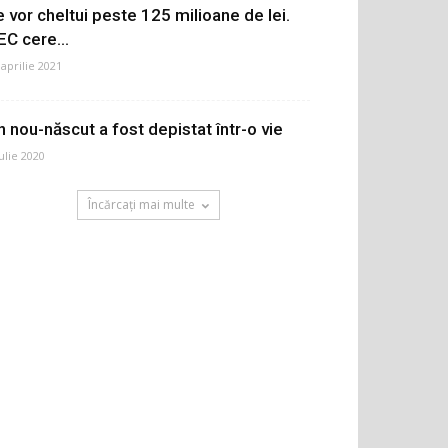
e vor cheltui peste 125 milioane de lei.
EC cere...
 aprilie 2021
n nou-născut a fost depistat într-o vie
iulie 2020
Încărcați mai multe