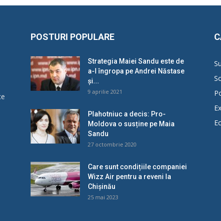
POSTURI POPULARE
C
Strategia Maiei Sandu este de
Su
a-l îngropa pe Andrei Năstase
So
și...
9 aprilie 2021
Po
ce
Ex
Plahotniuc a decis: Pro-
E
Moldova o susține pe Maia
u
Sandu
27 octombrie 2020
Care sunt condițiile companiei
Wizz Air pentru a reveni la
Chișinău
25 mai 2023