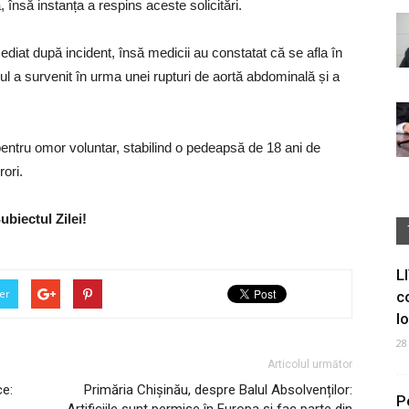
însă instanța a respins aceste solicitări.
mediat după incident, însă medicii au constatat că se afla în
sul a survenit în urma unei rupturi de aortă abdominală și a
ntru omor voluntar, stabilind o pedeapsă de 18 ani de
ori.
ubiectul Zilei!
L
er
c
I
28
Articolul următor
ce:
Primăria Chișinău, despre Balul Absolvenților:
P