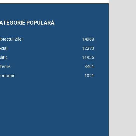
ATEGORIE POPULARĂ
biectul Zilei
14968
cial
12273
litic
11956
terne
3401
conomic
1021