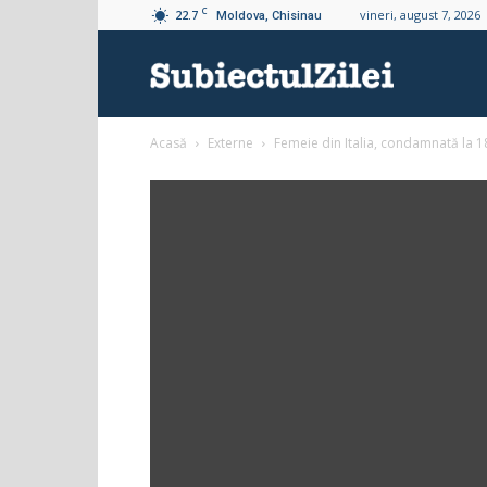
C
22.7
vineri, august 7, 2026
Moldova, Chisinau
Subiectul
Acasă
Externe
Femeie din Italia, condamnată la 18
Zilei