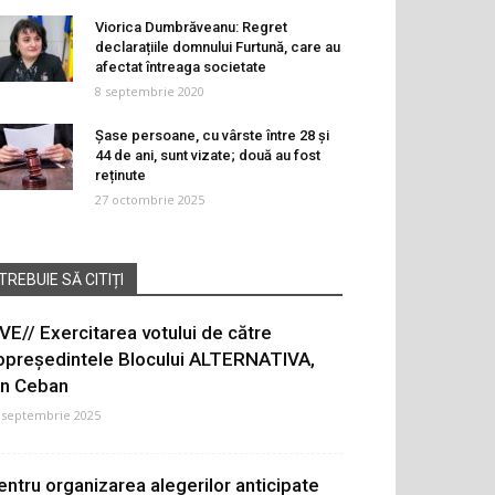
Viorica Dumbrăveanu: Regret
declarațiile domnului Furtună, care au
afectat întreaga societate
8 septembrie 2020
Șase persoane, cu vârste între 28 și
44 de ani, sunt vizate; două au fost
reținute
27 octombrie 2025
TREBUIE SĂ CITIȚI
IVE// Exercitarea votului de către
opreședintele Blocului ALTERNATIVA,
on Ceban
 septembrie 2025
entru organizarea alegerilor anticipate