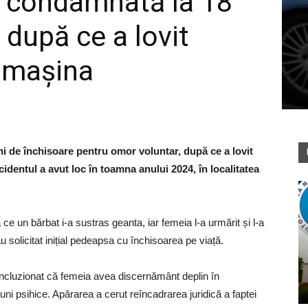
a, condamnată la 18
 după ce a lovit
u mașina
ni de închisoare pentru omor voluntar, după ce a lovit
identul a avut loc în toamna anului 2024, în localitatea
ă ce un bărbat i-a sustras geanta, iar femeia l-a urmărit și l-a
au solicitat inițial pedeapsa cu închisoarea pe viață.
concluzionat că femeia avea discernământ deplin în
uni psihice. Apărarea a cerut reîncadrarea juridică a faptei