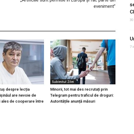
„Artificiile sunt permise în Europa și fac parte din
s
eveniment”
C
30
U
7 
Subiectul Zilei
tuș despre lecția
Minorii, tot mai des recrutați prin
hișinăul are nevoie de
Telegram pentru traficul de droguri:
i ales de cooperare între
Autoritățile anunță măsuri