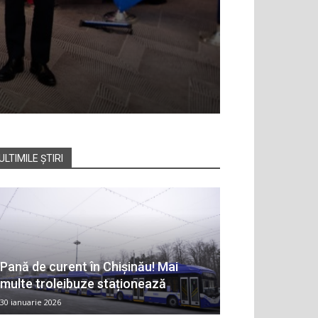
ULTIMILE ȘTIRI
Pană de curent în Chișinău! Mai
multe troleibuze staționează
30 ianuarie 2026