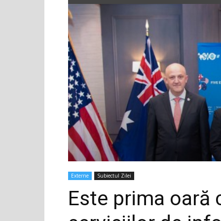
Externe
Subiectul Zilei
Este prima oară c