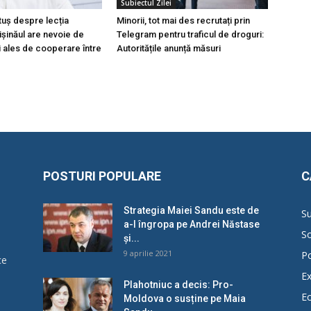
Subiectul Zilei
tuș despre lecția
Minorii, tot mai des recrutați prin
hișinăul are nevoie de
Telegram pentru traficul de droguri:
i ales de cooperare între
Autoritățile anunță măsuri
POSTURI POPULARE
C
Strategia Maiei Sandu este de
Su
a-l îngropa pe Andrei Năstase
So
și...
9 aprilie 2021
Po
ce
Ex
Plahotniuc a decis: Pro-
E
Moldova o susține pe Maia
u