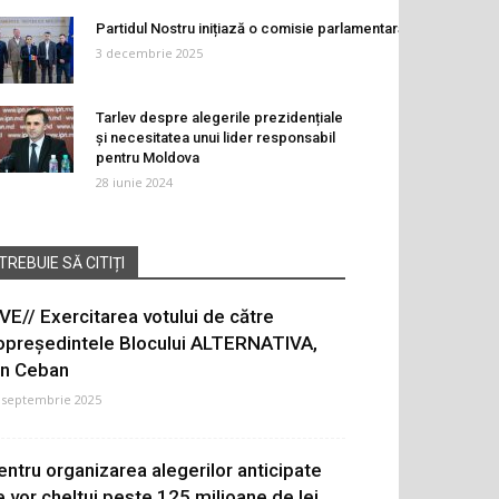
Partidul Nostru inițiază o comisie parlamentară de anchetă pri
3 decembrie 2025
Tarlev despre alegerile prezidențiale
și necesitatea unui lider responsabil
pentru Moldova
28 iunie 2024
TREBUIE SĂ CITIȚI
IVE// Exercitarea votului de către
opreședintele Blocului ALTERNATIVA,
on Ceban
 septembrie 2025
entru organizarea alegerilor anticipate
e vor cheltui peste 125 milioane de lei.