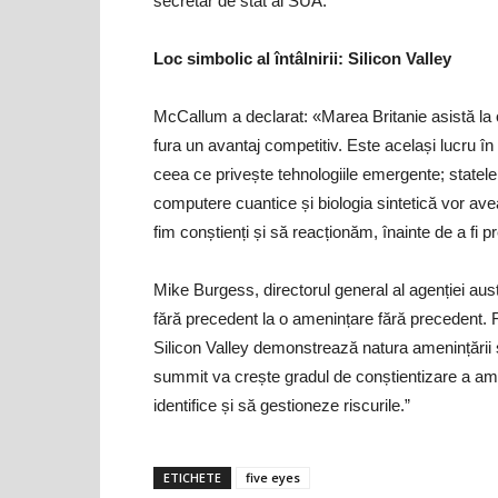
secretar de stat al SUA.
Loc simbolic al întâlnirii: Silicon Valley
McCallum a declarat: «Marea Britanie asistă la o
fura un avantaj competitiv. Este același lucru în
ceea ce privește tehnologiile emergente; statele 
computere cuantice și biologia sintetică vor avea
fim conștienți și să reacționăm, înainte de a fi p
Mike Burgess, directorul general al agenției aus
fără precedent la o amenințare fără precedent. F
Silicon Valley demonstrează natura amenințării 
summit va crește gradul de conștientizare a amen
identifice și să gestioneze riscurile.”
ETICHETE
five eyes