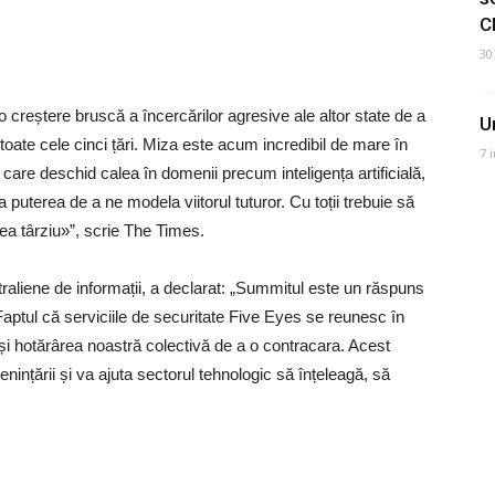
C
30
 creștere bruscă a încercărilor agresive ale altor state de a
U
 toate cele cinci țări. Miza este acum incredibil de mare în
7 
care deschid calea în domenii precum inteligența artificială,
 puterea de a ne modela viitorul tuturor. Cu toții trebuie să
rea târziu»”, scrie The Times.
traliene de informații, a declarat: „Summitul este un răspuns
aptul că serviciile de securitate Five Eyes se reunesc în
și hotărârea noastră colectivă de a o contracara. Acest
ințării și va ajuta sectorul tehnologic să înțeleagă, să