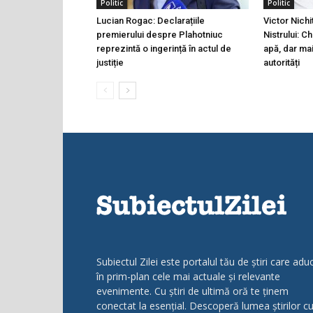
Politic
Politic
Lucian Rogac: Declarațiile
Victor Nichi
premierului despre Plahotniuc
Nistrului: C
reprezintă o ingerință în actul de
apă, dar ma
justiție
autorități
Subiectul Zilei este portalul tău de știri care adu
în prim-plan cele mai actuale și relevante
evenimente. Cu știri de ultimă oră te ținem
conectat la esențial. Descoperă lumea știrilor c