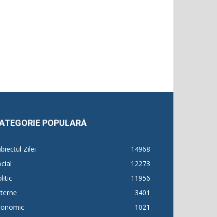
ATEGORIE POPULARĂ
biectul Zilei
14968
cial
12273
litic
11956
terne
3401
conomic
1021