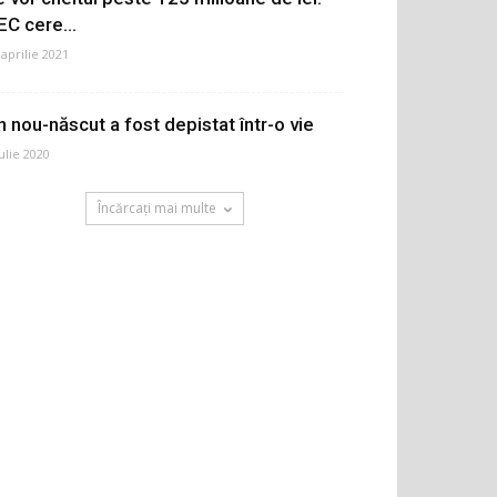
EC cere...
 aprilie 2021
n nou-născut a fost depistat într-o vie
iulie 2020
Încărcați mai multe