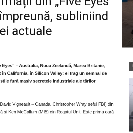
ormații din „Five Eyes”
 împreună, subliniind
iei actuale
ive Eyes” – Australia, Noua Zeelandă, Marea Britanie,
n California, în Silicon Valley: ei trag un semnal de
stile fură masiv secretele industriale ale țărilor
 David Vigneault – Canada, Christopher Wray șeful FBI) din
 și Ken McCallum (MI5) din Regatul Unit. Este prima oară