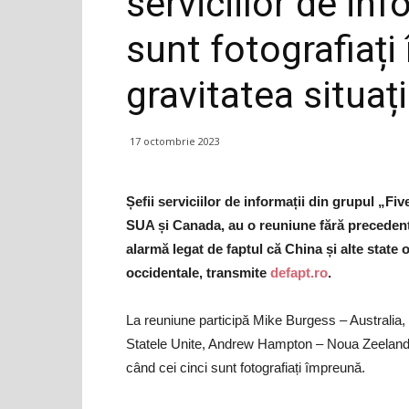
serviciilor de inf
sunt fotografiați
gravitatea situaț
17 octombrie 2023
Șefii serviciilor de informații din grupul „F
SUA și Canada, au o reuniune fără precedent î
alarmă legat de faptul că China și alte state o
occidentale, transmite
defapt.ro
.
La reuniune participă Mike Burgess – Australia,
Statele Unite, Andrew Hampton – Noua Zeelandă
când cei cinci sunt fotografiați împreună.