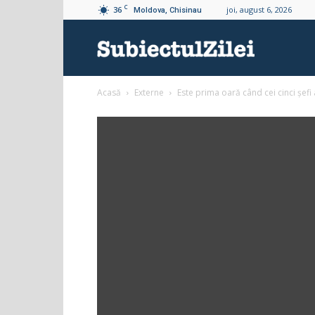
C
36
joi, august 6, 2026
Moldova, Chisinau
Subiectul
Acasă
Externe
Este prima oară când cei cinci șefi a
Zilei