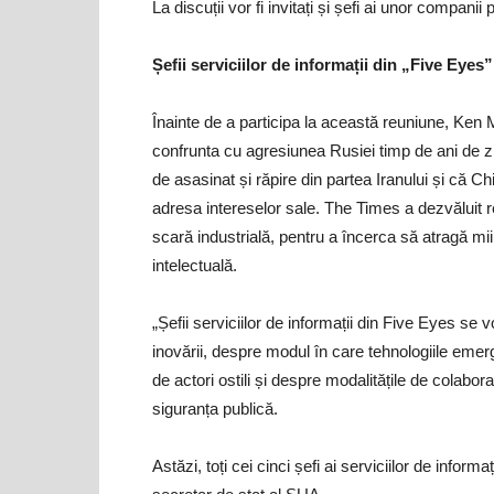
La discuții vor fi invitați și șefi ai unor companii 
Șefii serviciilor de informații din „Five Eyes
Înainte de a participa la această reuniune, Ken
confrunta cu agresiunea Rusiei timp de ani de z
de asasinat și răpire din partea Iranului și că 
adresa intereselor sale. The Times a dezvăluit re
scară industrială, pentru a încerca să atragă mii
intelectuală.
„Șefii serviciilor de informații din Five Eyes se 
inovării, despre modul în care tehnologiile emergen
de actori ostili și despre modalitățile de colab
siguranța publică.
Astăzi, toți cei cinci șefi ai serviciilor de infor