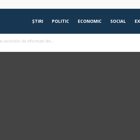
ŞTIRI
POLITIC
ECONOMIC
SOCIAL
E
i serviciilor de informații din...