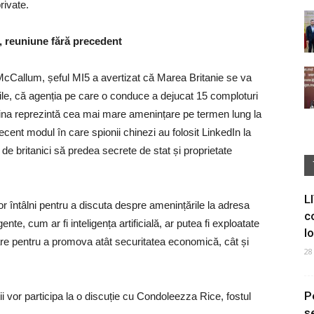
private.
”, reuniune fără precedent
 McCallum, șeful MI5 a avertizat că Marea Britanie se va
ile, că agenția pe care o conduce a dejucat 15 comploturi
China reprezintă cea mai mare amenințare pe termen lung la
cent modul în care spionii chinezi au folosit LinkedIn la
 de britanici să predea secrete de stat și proprietate
L
vor întâlni pentru a discuta despre amenințările la adresa
c
te, cum ar fi inteligența artificială, ar putea fi exploatate
I
orare pentru a promova atât securitatea economică, cât și
28
P
mații vor participa la o discuție cu Condoleezza Rice, fostul
s