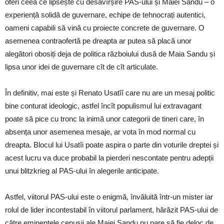
oferi ceea ce lipsește cu desăvîrșire PAS-ului și Maiei Sandu – o
experiență solidă de guvernare, echipe de tehnocrați autentici,
oameni capabili să vină cu proiecte concrete de guvernare. O
asemenea contraofertă pe dreapta ar putea să placă unor
alegători obosiți deja de politica războiului dusă de Maia Sandu și
lipsa unor idei de guvernare cît de cît articulate.
În definitiv, mai este și Renato Usatîî care nu are un mesaj politic
bine conturat ideologic, astfel încît populismul lui extravagant
poate să pice cu tronc la inimă unor categorii de tineri care, în
absența unor asemenea mesaje, ar vota în mod normal cu
dreapta. Blocul lui Usatîi poate aspira o parte din voturile dreptei și
acest lucru va duce probabil la pierderi nescontate pentru adepții
unui blitzkrieg al PAS-ului în alegerile anticipate.
Astfel, viitorul PAS-ului este o enigmă, învăluită într-un mister iar
rolul de lider incontestabil în viitorul parlament, hărăzit PAS-ului de
către eminențele cenușii ale Maiei Sandu nu pare să fie deloc de