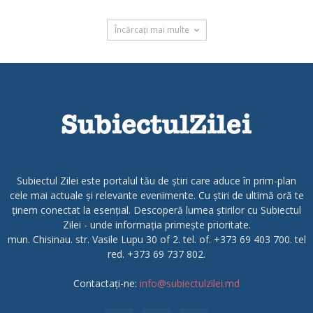
Încărcați mai multe
Subiectul Zilei este portalul tău de știri care aduce în prim-plan
cele mai actuale și relevante evenimente. Cu știri de ultimă oră te
ținem conectat la esențial. Descoperă lumea știrilor cu Subiectul
Zilei - unde informația primește prioritate.
mun. Chisinau. str. Vasile Lupu 30 of 2. tel. of. +373 69 403 700. tel
red. +373 69 737 802.
Contactați-ne:
info@subiectulzilei.md