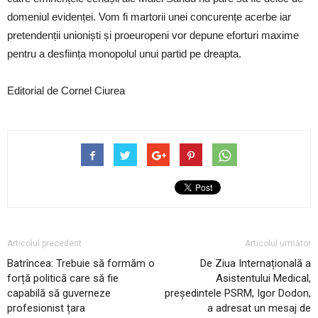
domeniul evidenței. Vom fi martorii unei concurențe acerbe iar
pretendenții unioniști și proeuropeni vor depune eforturi maxime
pentru a desființa monopolul unui partid pe dreapta.
Editorial de Cornel Ciurea
Articolul precedent
Articolul următor
Batrîncea: Trebuie să formăm o
De Ziua Internațională a
forță politică care să fie
Asistentului Medical,
capabilă să guverneze
președintele PSRM, Igor Dodon,
profesionist țara
a adresat un mesaj de