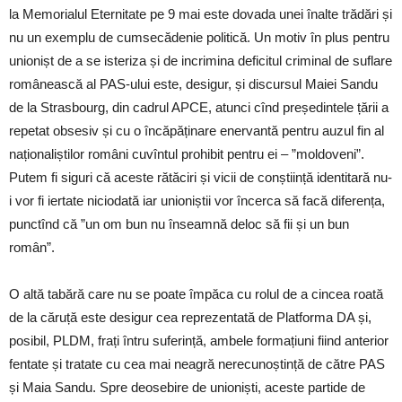
la Memorialul Eternitate pe 9 mai este dovada unei înalte trădări și
nu un exemplu de cumsecădenie politică. Un motiv în plus pentru
unionișt de a se isteriza și de incrimina deficitul criminal de suflare
românească al PAS-ului este, desigur, și discursul Maiei Sandu
de la Strasbourg, din cadrul APCE, atunci cînd președintele țării a
repetat obsesiv și cu o încăpăținare enervantă pentru auzul fin al
naționaliștilor români cuvîntul prohibit pentru ei – ”moldoveni”.
Putem fi siguri că aceste rătăciri și vicii de conștiință identitară nu-
i vor fi iertate niciodată iar unioniștii vor încerca să facă diferența,
punctînd că ”un om bun nu înseamnă deloc să fii și un bun
român”.
O altă tabără care nu se poate împăca cu rolul de a cincea roată
de la căruță este desigur cea reprezentată de Platforma DA și,
posibil, PLDM, frați întru suferință, ambele formațiuni fiind anterior
fentate și tratate cu cea mai neagră nerecunoștință de către PAS
și Maia Sandu. Spre deosebire de unioniști, aceste partide de