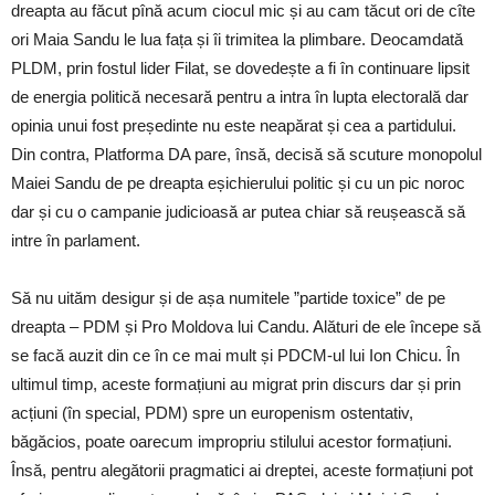
dreapta au făcut pînă acum ciocul mic și au cam tăcut ori de cîte
ori Maia Sandu le lua fața și îi trimitea la plimbare. Deocamdată
PLDM, prin fostul lider Filat, se dovedește a fi în continuare lipsit
de energia politică necesară pentru a intra în lupta electorală dar
opinia unui fost președinte nu este neapărat și cea a partidului.
Din contra, Platforma DA pare, însă, decisă să scuture monopolul
Maiei Sandu de pe dreapta eșichierului politic și cu un pic noroc
dar și cu o campanie judicioasă ar putea chiar să reușească să
intre în parlament.
Să nu uităm desigur și de așa numitele ”partide toxice” de pe
dreapta – PDM și Pro Moldova lui Candu. Alături de ele începe să
se facă auzit din ce în ce mai mult și PDCM-ul lui Ion Chicu. În
ultimul timp, aceste formațiuni au migrat prin discurs dar și prin
acțiuni (în special, PDM) spre un europenism ostentativ,
băgăcios, poate oarecum impropriu stilului acestor formațiuni.
Însă, pentru alegătorii pragmatici ai dreptei, aceste formațiuni pot