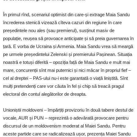
În primul rînd, scenariul optimist din care-și extrage Maia Sandu
încrederea stenică vizează cîteva cazuri din regiune în care
președintele nou ales (sau premierul), susținut masiv de
populație, reușea să provoace anticipate și să preia guvernarea în
țară. E vorba de Ucraina și Armenia. Maia Sandu vrea să meargă
pe urmele președintelui Zelenski și premierului Pașinean. Situația
noastră e totuși diferită – opoziția față de Maia Sandu e mult mai
mare, concurenții sînt mai puternici și nici măcar în propriul fief –
cel al dreptei – PAS-ului nu-i este garantată o viață liniștită. Sînt
mulți pretendenți care vor căuta în fel și chip să treacă pragul
electoral din contul alegătorilor de dreapta.
Unioniștii moldoveni – împărțiți provizoriu în două tabere destul de
vocale, AUR și PUN – reprezintă o adevărată provocare pentru
discursul de un moldovenism moderat al Maiei Sandu. Pentru
aceste partide care se radicalizează ușor, prezența Maiei Sandu