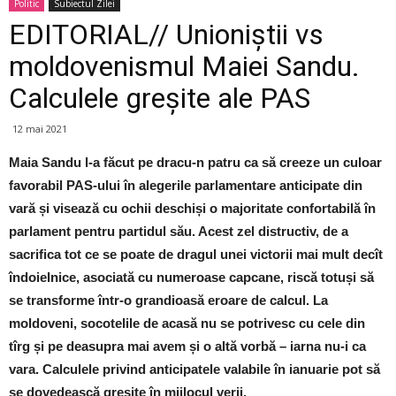
Politic
Subiectul Zilei
EDITORIAL// Unioniștii vs
moldovenismul Maiei Sandu.
Calculele greșite ale PAS
12 mai 2021
Maia Sandu l-a făcut pe dracu-n patru ca să creeze un culoar
favorabil PAS-ului în alegerile parlamentare anticipate din
vară și visează cu ochii deschiși o majoritate confortabilă în
parlament pentru partidul său. Acest zel distructiv, de a
sacrifica tot ce se poate de dragul unei victorii mai mult decît
îndoielnice, asociată cu numeroase capcane, riscă totuși să
se transforme într-o grandioasă eroare de calcul. La
moldoveni, socotelile de acasă nu se potrivesc cu cele din
tîrg și pe deasupra mai avem și o altă vorbă – iarna nu-i ca
vara. Calculele privind anticipatele valabile în ianuarie pot să
se dovedească greșite în mijlocul verii.